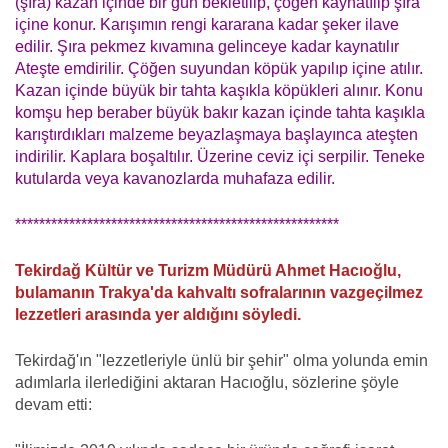
(şıra) kazan içinde bir gün bekletilip, çöğen kaynatılip şıra
içine konur. Karışımın rengi kararana kadar şeker ilave
edilir. Şıra pekmez kıvamına gelinceye kadar kaynatılır
Ateşte emdirilir. Çöğen suyundan köpük yapılıp içine atılır.
Kazan içinde büyük bir tahta kaşıkla köpükleri alınır. Konu
komşu hep beraber büyük bakır kazan içinde tahta kaşıkla
karıştırdıkları malzeme beyazlaşmaya başlayınca ateşten
indirilir. Kaplara boşaltılır. Üzerine ceviz içi serpilir. Teneke
kutularda veya kavanozlarda muhafaza edilir.
******************************************************
Tekirdağ Kültür ve Turizm Müdürü Ahmet Hacıoğlu,
bulamanın Trakya'da kahvaltı sofralarının vazgeçilmez
lezzetleri arasında yer aldığını söyledi.
Tekirdağ'ın "lezzetleriyle ünlü bir şehir" olma yolunda emin
adımlarla ilerlediğini aktaran Hacıoğlu, sözlerine şöyle
devam etti: