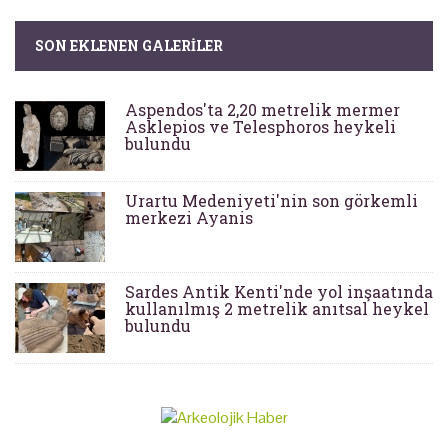
SON EKLENEN GALERILER
Aspendos'ta 2,20 metrelik mermer
Asklepios ve Telesphoros heykeli
bulundu
Urartu Medeniyeti'nin son görkemli
merkezi Ayanis
Sardes Antik Kenti'nde yol inşaatında
kullanılmış 2 metrelik anıtsal heykel
bulundu