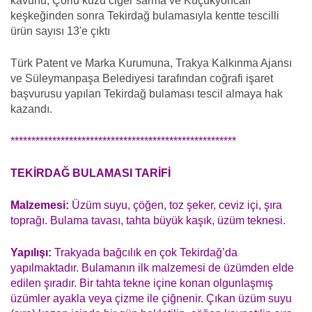
kavunu, Çorlu kuzu ciğer sarma ve Küçükyoncalı
keşkeğinden sonra Tekirdağ bulamasıyla kentte tescilli
ürün sayısı 13'e çıktı
Türk Patent ve Marka Kurumuna, Trakya Kalkınma Ajansı
ve Süleymanpaşa Belediyesi tarafından coğrafi işaret
başvurusu yapılan Tekirdağ bulaması tescil almaya hak
kazandı.
******************************************************
TEKİRDAĞ BULAMASI TARİFİ
Malzemesi:
Üzüm suyu, çöğen, toz şeker, ceviz içi, şıra
toprağı. Bulama tavası, tahta büyük kaşık, üzüm teknesi.
Yapılışı:
Trakyada bağcılık en çok Tekirdağ’da
yapılmaktadır. Bulamanın ilk malzemesi de üzümden elde
edilen şıradır. Bir tahta tekne içine konan olgunlaşmış
üzümler ayakla veya çizme ile çiğnenir. Çıkan üzüm suyu