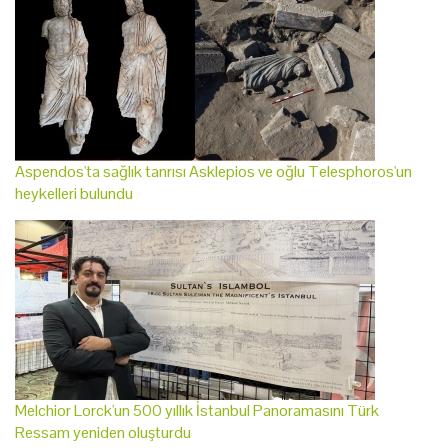
Aspendos'ta sağlık tanrısı Asklepios ve oğlu Telesphoros'un
heykelleri bulundu
Melchior Lorck'un 500 yıllık İstanbul Panoramasını Türk
Ressam yeniden oluşturdu