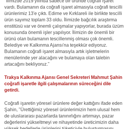
"İlimizde 2019 yılında sadece bir üründe coğrafi işaret
vardı. Bulamanın da coğrafi işaret almasıyla coğrafi tescilli
ürünlerimiz 13'e çıktı. Edirne ve Kırklareli ile birlikte tescilli
ürün sayımız toplam 33 oldu. İlimizde bağcılık araştırma
enstitüsü var ve önemli çalışmalar yapıyorlar, burada üzüm
konusunda önemli işler yapılıyor. İlimizin de önemli bir
ürünü olan bulamanın tescillenmiş olması çok önemli.
Belediye ve Kalkınma Ajansı'na teşekkür ediyoruz.
Bulamanın coğrafi işaret almasıyla artık işletmelerin
menülerinde yer alacağını ve bulamaya olan talebin
artacağını bekliyoruz."
Trakya Kalkınma Ajansı Genel Sekreteri Mahmut Şahin
coğrafi işaretle ilgili çalışmalarının süreceğini dile
getirdi.
Coğrafi işaretin yöresel ürünlere değer kattığını ifade eden
Şahin, "Ürettiğimiz yöresel ürünlerimizin hem ulusal hem
de uluslararası pazarlarda tanınırlığını artırmayı, pazar
değerlerini yükseltmeyi ve nihayetinde üreticimizin daha
yüksek bedellerle ürünlerini tüketiciyle buluşturmasını