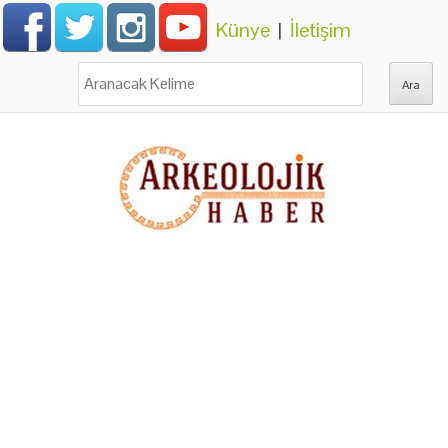
Künye
|
İletişim
Ara: