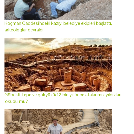
Koçman Caddesi'ndeki kazıyı belediye ekipleri başlattı,
arkeologlar devraldı
Göbekli Tepe ve gökyüzü: 12 bin yıl önce atalarımız yıldızları
'okudu' mu?