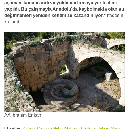
aşaması tamamlandı ve yüklenici firmaya yer teslimi
yapıldı. Bu çalışmayla Anadolu'da kaybolmakta olan su
değirmenleri yeniden kentimize kazandırılıyor."
ifadesini
kullandı.
AA İbrahim Erikan
Etiketler :
Adana
,
Ceyhan Nehri
,
Mahmut Çelikcan
,
Misis
,
Misis