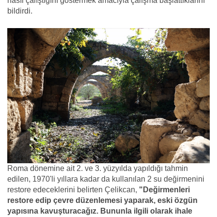
nasıl çalıştığını göstermek amacıyla çalışma başlattıklarını
bildirdi.
Roma dönemine ait 2. ve 3. yüzyılda yapıldığı tahmin
edilen, 1970'li yıllara kadar da kullanılan 2 su değirmenini
restore edeceklerini belirten Çelikcan,
"Değirmenleri
restore edip çevre düzenlemesi yaparak, eski özgün
yapısına kavuşturacağız. Bununla ilgili olarak ihale