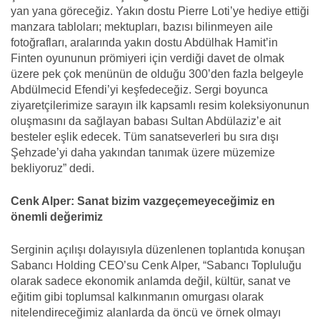
yan yana göreceğiz. Yakın dostu Pierre Loti’ye hediye ettiği
manzara tabloları; mektupları, bazısı bilinmeyen aile
fotoğrafları, aralarında yakın dostu Abdülhak Hamit’in
Finten oyununun prömiyeri için verdiği davet de olmak
üzere pek çok menünün de olduğu 300’den fazla belgeyle
Abdülmecid Efendi’yi keşfedeceğiz. Sergi boyunca
ziyaretçilerimize sarayın ilk kapsamlı resim koleksiyonunun
oluşmasını da sağlayan babası Sultan Abdülaziz’e ait
besteler eşlik edecek. Tüm sanatseverleri bu sıra dışı
Şehzade’yi daha yakından tanımak üzere müzemize
bekliyoruz” dedi.
Cenk Alper: Sanat bizim vazgeçemeyeceğimiz en
önemli değerimiz
Serginin açılışı dolayısıyla düzenlenen toplantıda konuşan
Sabancı Holding CEO’su Cenk Alper, “Sabancı Topluluğu
olarak sadece ekonomik anlamda değil, kültür, sanat ve
eğitim gibi toplumsal kalkınmanın omurgası olarak
nitelendireceğimiz alanlarda da öncü ve örnek olmayı