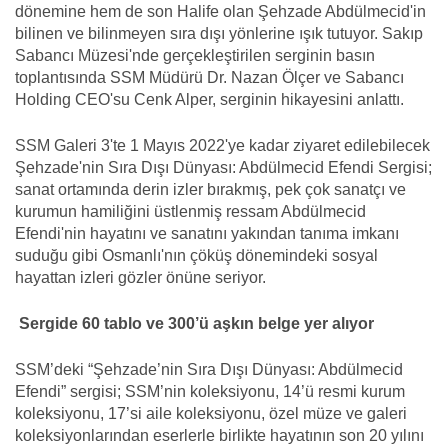
dönemine hem de son Halife olan Şehzade Abdülmecid'in
bilinen ve bilinmeyen sıra dışı yönlerine ışık tutuyor. Sakıp
Sabancı Müzesi'nde gerçekleştirilen serginin basın
toplantısında SSM Müdürü Dr. Nazan Ölçer ve Sabancı
Holding CEO'su Cenk Alper, serginin hikayesini anlattı.
SSM Galeri 3'te 1 Mayıs 2022'ye kadar ziyaret edilebilecek
Şehzade'nin Sıra Dışı Dünyası: Abdülmecid Efendi Sergisi;
sanat ortamında derin izler bırakmış, pek çok sanatçı ve
kurumun hamiliğini üstlenmiş ressam Abdülmecid
Efendi'nin hayatını ve sanatını yakından tanıma imkanı
suduğu gibi Osmanlı'nın çöküş dönemindeki sosyal
hayattan izleri gözler önüne seriyor.
Sergide 60 tablo ve 300’ü aşkın belge yer alıyor
SSM’deki “Şehzade’nin Sıra Dışı Dünyası: Abdülmecid
Efendi” sergisi; SSM’nin koleksiyonu, 14’ü resmi kurum
koleksiyonu, 17’si aile koleksiyonu, özel müze ve galeri
koleksiyonlarından eserlerle birlikte hayatının son 20 yılını