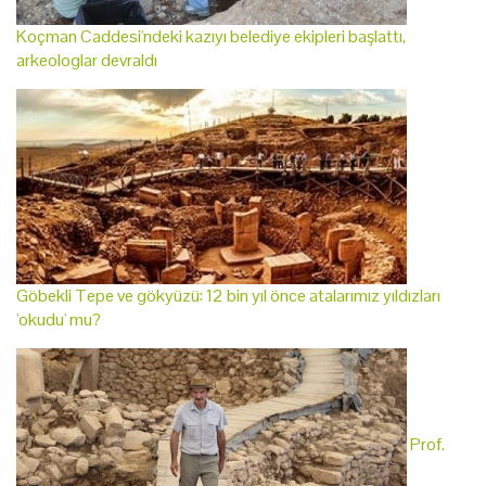
Koçman Caddesi'ndeki kazıyı belediye ekipleri başlattı,
arkeologlar devraldı
Göbekli Tepe ve gökyüzü: 12 bin yıl önce atalarımız yıldızları
'okudu' mu?
Prof.