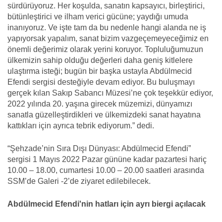
sürdürüyoruz. Her koşulda, sanatın kapsayıcı, birleştirici,
bütünleştirici ve ilham verici gücüne; yaydığı umuda
inanıyoruz. Ve işte tam da bu nedenle hangi alanda ne iş
yapıyorsak yapalım, sanat bizim vazgeçemeyeceğimiz en
önemli değerimiz olarak yerini koruyor. Topluluğumuzun
ülkemizin sahip olduğu değerleri daha geniş kitlelere
ulaştırma isteği; bugün bir başka ustayla Abdülmecid
Efendi sergisi desteğiyle devam ediyor. Bu buluşmayı
gerçek kılan Sakıp Sabancı Müzesi’ne çok teşekkür ediyor,
2022 yılında 20. yaşına girecek müzemizi, dünyamızı
sanatla güzelleştirdikleri ve ülkemizdeki sanat hayatına
kattıkları için ayrıca tebrik ediyorum.” dedi.
“Şehzade’nin Sıra Dışı Dünyası: Abdülmecid Efendi”
sergisi 1 Mayıs 2022 Pazar gününe kadar pazartesi hariç
10.00 – 18.00, cumartesi 10.00 – 20.00 saatleri arasında
SSM’de Galeri -2’de ziyaret edilebilecek.
Abdülmecid Efendi'nin hatları için ayrı biergi açılacak