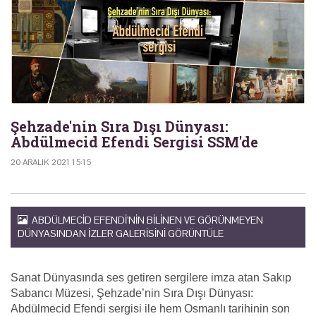
Şehzade'nin Sıra Dışı Dünyası:
Abdülmecid Efendi Sergisi SSM'de
20 ARALIK 2021 15:15
ABDÜLMECID EFENDI'NIN BILINEN VE GÖRÜNMEYEN
DÜNYASINDAN IZLER GALERISINI GÖRÜNTÜLE
Sanat Dünyasında ses getiren sergilere imza atan Sakıp
Sabancı Müzesi, Şehzade’nin Sıra Dışı Dünyası:
Abdülmecid Efendi sergisi ile hem Osmanlı tarihinin son