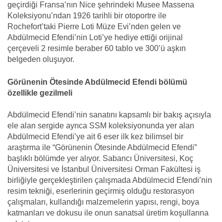
geçirdiği Fransa’nın Nice şehrindeki Musee Massena
Koleksiyonu’ndan 1926 tarihli bir otoportre ile
Rochefort’taki Pierre Loti Müze Evi’nden gelen ve
Abdülmecid Efendi’nin Loti’ye hediye ettiği orijinal
çerçeveli 2 resimle beraber 60 tablo ve 300’ü aşkın
belgeden oluşuyor.
Görünenin Ötesinde Abdülmecid Efendi bölümü
özellikle gezilmeli
Abdülmecid Efendi’nin sanatını kapsamlı bir bakış açısıyla
ele alan sergide ayrıca SSM koleksiyonunda yer alan
Abdülmecid Efendi’ye ait 6 eser ilk kez bilimsel bir
araştırma ile “Görünenin Ötesinde Abdülmecid Efendi”
başlıklı bölümde yer alıyor. Sabancı Üniversitesi, Koç
Üniversitesi ve İstanbul Üniversitesi Orman Fakültesi iş
birliğiyle gerçekleştirilen çalışmada Abdülmecid Efendi’nin
resim tekniği, eserlerinin geçirmiş olduğu restorasyon
çalışmaları, kullandığı malzemelerin yapısı, rengi, boya
katmanları ve dokusu ile onun sanatsal üretim koşullarına