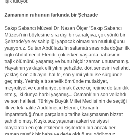
ışık tutuyor.
Zamanının ruhunun farkında bir Şehzade
Sakıp Sabancı Müzesi Dr. Nazan Ölçer “Sakıp Sabancı
Müzesi’nin böylesine sıra dışı bir sanatçıya, çok yönlü bir
Şehzade’ye ev sahipliği yapacak olmasının mutluluğunu
yaşıyoruz. Sultan Abdülaziz’in saltanatı sırasında doğan ilk
oğlu Abdülmecid Efendi, çok erken yaşlarda babasının
trajik ölümünü yaşamış ve bunu hiçbir zaman unutamamış.
Hayatının yaklaşık elli yılını şehzâde, dört senesini veliahd,
yaklaşık on altı ayını halife, son yirmi yılını ise sürgünde
geçirmiş. Yetmiş altı senelik ömründe mutlakiyet,
meşrutiyet ve cumhuriyet olmak üzere üç rejime de tanıklık
etmiş, iki dünya harbi yaşamış... Osmanlı’nın son veliahdı
ve son halifesi, Türkiye Büyük Millet Meclisi’nin de seçtiği
ilk ve tek halife Abdülmecid Efendi, Osmanlı
İmparatorluğu’nun parçalanıp tarihe karışmasının bizzat
şahidi olmuş. Kuşkusuz yaşanan askeri ve siyasi
olaylardan en çok etkilenen kişilerden biri ancak her
zaman müşfik bir baba ve dede olduğunu görüyoruz.