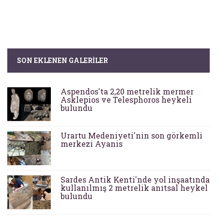
SON EKLENEN GALERILER
Aspendos'ta 2,20 metrelik mermer
Asklepios ve Telesphoros heykeli
bulundu
Urartu Medeniyeti'nin son görkemli
merkezi Ayanis
Sardes Antik Kenti'nde yol inşaatında
kullanılmış 2 metrelik anıtsal heykel
bulundu