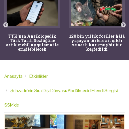
TTK'nın Ansiklopedik
120 bin yıllık fosiller hâlâ
Türk Tarih Sözlüğüne
yaşayan türlere ait çıktı
artık mobil uygulama ile
ve nesli kurumuş bir tür
erişilebilecek
keşfedildi
Anasayfa
Etkinlikler
Şehzade'nin Sıra Dışı Dünyası: Abdülmecid Efendi Sergisi
SSM'de