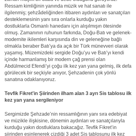
Ressam kimliğinin yanında müzik ve hat sanatı ile
ilgilenmiş; şehzâdeliğinden itibaren aydınları ve sanatçıları
desteklemesinin yanı sıra onlarla kurduğu yakın
dostluklarla Osmanlı hanedanı için alışılmışın ötesinde
olmuş. Zamanının ruhunun farkında, Doğu-Batı ve gelenek-
modernite ikilemleri karşısında din ve geleneğine bağlı
olmakla beraber Batı’ya da açık bir Türk münevveri olarak
yaşamış. Müzemizdeki sergide Doğu’yu ve Batı’yı kendi
içinde harmanlamış bir modern çağ prensi olan
Abdülmecid Efendi’yi çoğu ilk kez yan yana gelmiş, ilk defa
görülecek bir seçkiyle anıyor, Şehzadenin çok yönlü
sanatına odaklanıyoruz.
Tevfik Fikret'in Şiirinden ilham alan 3 ayrı Sis tablosu ilk
kez yan yana sergileniyor
Sergimizde Şehzade’nin ressamlığının yanı sıra edebiyat
ve müzikle ilişkisine, dönemin aydınları ve sanatçılarıyla
kurduğu yakın dostluklara bakacağız. Tevfik Fikret’in
şiirinden esinlenerek çizdiği 3 adet Sis tablosunu ilk kez