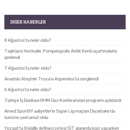
DIĞER HABERLER
8 Ağustos'ta neler oldu?
Taşköprü festivalle, Pompeiopolis Antik Kenti uçurtmalarla
şenlendi
7 Ağustos'ta neler oldu?
Anadolu Ateşi'nin Troya'sı Aspendos'ta sergilendi
6 Ağustos'ta neler oldu?
Türkiye İş Bankası RHM Güz Konferansları programı açıklandı
Amed Sportif Faaliyetler'in Süper Lig maçları Diyarbakır'da
turizme yeni umut oldu
Yozgat'ta 8 kişilik defineci çetesi SİT alanında kazı yaparken