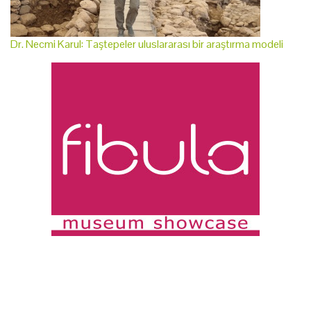
Dr. Necmi Karul: Taştepeler uluslararası bir araştırma modeli