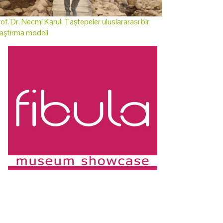
of. Dr. Necmi Karul: Taştepeler uluslararası bir
aştırma modeli