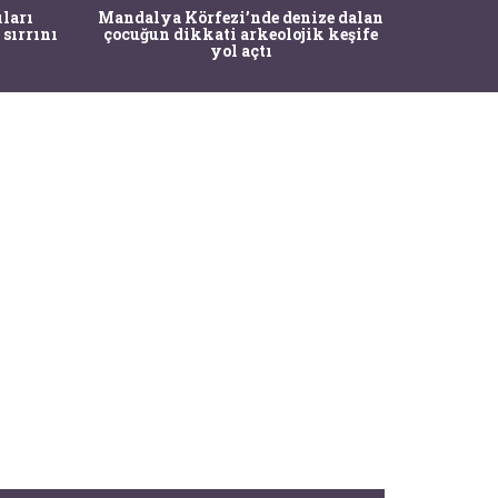
İstanbul
ıları
Mandalya Körfezi’nde denize dalan
Pasapo
 sırrını
çocuğun dikkati arkeolojik keşife
yol açtı