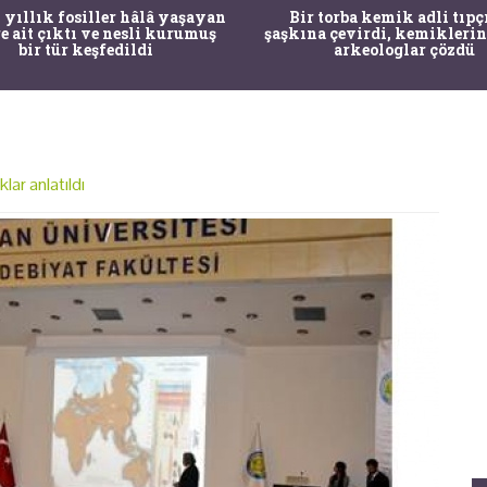
 yıllık fosiller hâlâ yaşayan
Bir torba kemik adli tıpç
re ait çıktı ve nesli kurumuş
şaşkına çevirdi, kemiklerin
bir tür keşfedildi
arkeologlar çözdü
lar anlatıldı