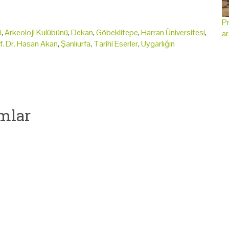
Pr
i
,
Arkeoloji Kulübünü
,
Dekan
,
Göbeklitepe
,
Harran Üniversitesi
,
ar
f. Dr. Hasan Akan
,
Şanlıurfa
,
Tarihi Eserler
,
Uygarlığın
mlar