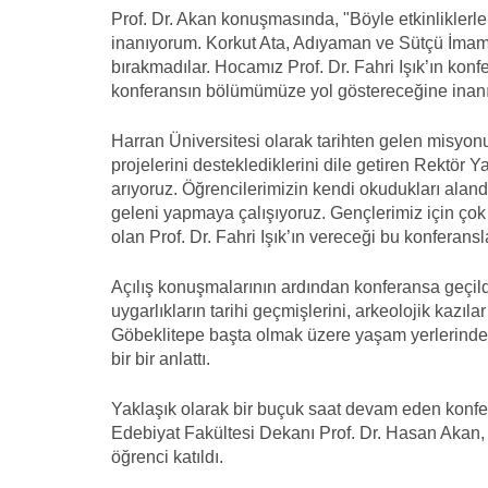
Prof. Dr. Akan konuşmasında, "Böyle etkinliklerle 
inanıyorum. Korkut Ata, Adıyaman ve Sütçü İmam Ü
bırakmadılar. Hocamız Prof. Dr. Fahri Işık’ın konfe
konferansın bölümümüze yol göstereceğine inan
Harran Üniversitesi olarak tarihten gelen misyo
projelerini desteklediklerini dile getiren Rektör Yar
arıyoruz. Öğrencilerimizin kendi okudukları aland
geleni yapmaya çalışıyoruz. Gençlerimiz için çok
olan Prof. Dr. Fahri Işık’ın vereceği bu konferan
Açılış konuşmalarının ardından konferansa geçildi
uygarlıkların tarihi geçmişlerini, arkeolojik kazı
Göbeklitepe başta olmak üzere yaşam yerlerinden 
bir bir anlattı.
Yaklaşık olarak bir buçuk saat devam eden konfera
Edebiyat Fakültesi Dekanı Prof. Dr. Hasan Akan, 
öğrenci katıldı.