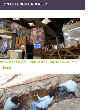
SON EKLENEN HABERLER
bekistan Devlet Tarih Müzesi, dijital dönüşümle
nilendi