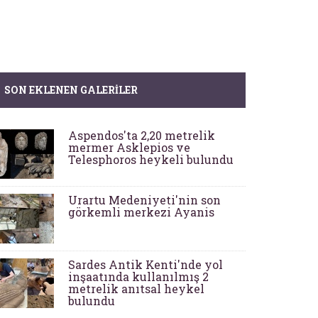
SON EKLENEN GALERILER
Aspendos'ta 2,20 metrelik
mermer Asklepios ve
Telesphoros heykeli bulundu
Urartu Medeniyeti'nin son
görkemli merkezi Ayanis
Sardes Antik Kenti'nde yol
inşaatında kullanılmış 2
metrelik anıtsal heykel
bulundu