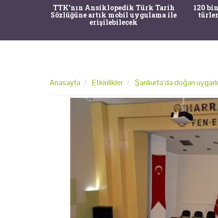
nrısı
TTK'nın Ansiklopedik Türk Tarih
120 bin
horos'un
Sözlüğüne artık mobil uygulama ile
türle
du
erişilebilecek
Anasayfa
Etkinlikler
Şanlıurfa’da doğan uygarlık