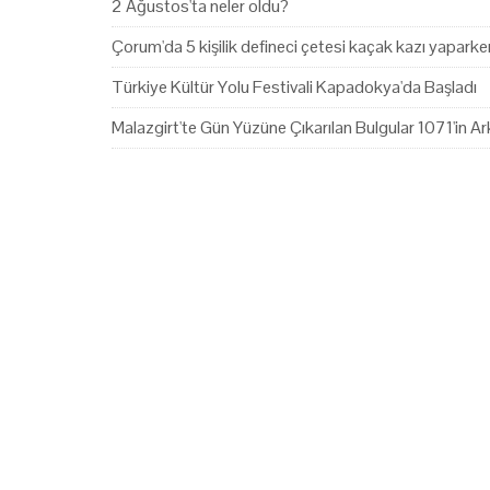
2 Ağustos'ta neler oldu?
Çorum'da 5 kişilik defineci çetesi kaçak kazı yapark
Türkiye Kültür Yolu Festivali Kapadokya'da Başladı
Malazgirt'te Gün Yüzüne Çıkarılan Bulgular 1071'in Ark