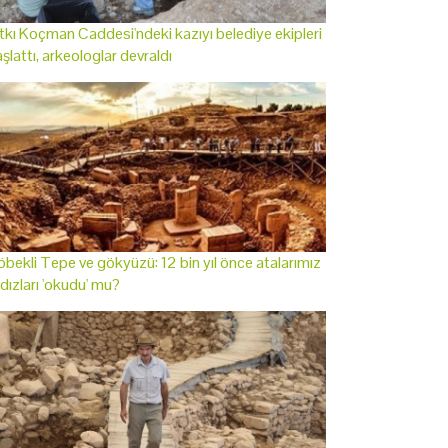
tkı Koçman Caddesi'ndeki kazıyı belediye ekipleri
şlattı, arkeologlar devraldı
bekli Tepe ve gökyüzü: 12 bin yıl önce atalarımız
ldızları 'okudu' mu?