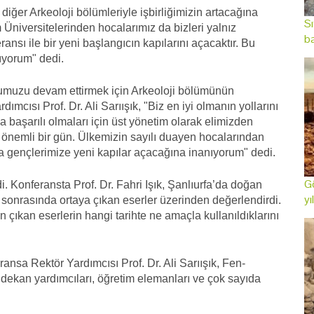
diğer Arkeoloji bölümleriyle işbirliğimizin artacağına
Sı
niversitelerinden hocalarımız da bizleri yalnız
ba
ransı ile bir yeni başlangıcın kapılarını açacaktır. Bu
ıyorum" dedi.
numuzu devam ettirmek için Arkeoloji bölümünün
dımcısı Prof. Dr. Ali Sarıışık, "Biz en iyi olmanın yollarını
a başarılı olmaları için üst yönetim olarak elimizden
 önemli bir gün. Ülkemizin sayılı duayen hocalarından
sla gençlerimize yeni kapılar açacağına inanıyorum" dedi.
Gö
. Konferansta Prof. Dr. Fahri Işık, Şanlıurfa’da doğan
yı
lar sonrasında ortaya çıkan eserler üzerinden değerlendirdi.
çıkan eserlerin hangi tarihte ne amaçla kullanıldıklarını
nsa Rektör Yardımcısı Prof. Dr. Ali Sarıışık, Fen-
dekan yardımcıları, öğretim elemanları ve çok sayıda