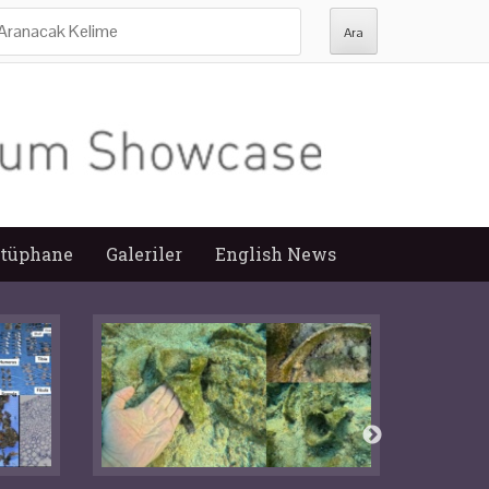
ra:
tüphane
Galeriler
English News