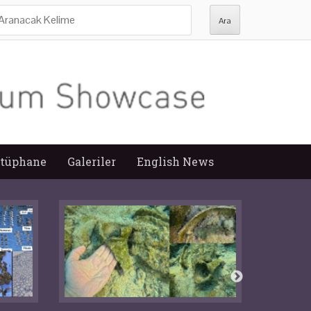
ra:
tüphane
Galeriler
English News