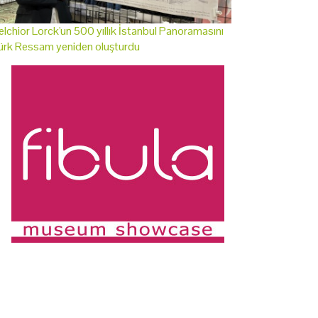
lchior Lorck'un 500 yıllık İstanbul Panoramasını
ürk Ressam yeniden oluşturdu