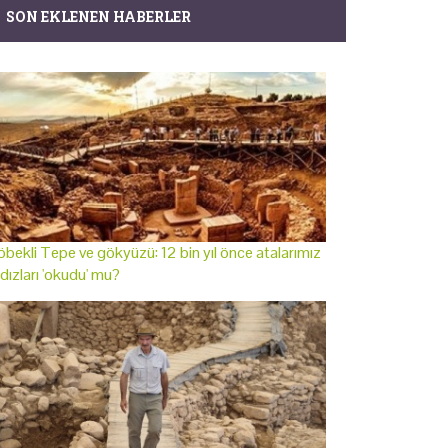
SON EKLENEN HABERLER
bekli Tepe ve gökyüzü: 12 bin yıl önce atalarımız
ldızları 'okudu' mu?