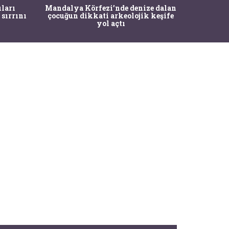
İstanbul
ıları
Mandalya Körfezi’nde denize dalan
Pasapo
 sırrını
çocuğun dikkati arkeolojik keşife
yol açtı