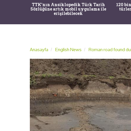
nrısı
TTK'nın Ansiklopedik Türk Tarih
120 bin
horos'un
Sözlüğüne artık mobil uygulama ile
türle
du
erişilebilecek
Anasayfa
English News
Roman road found dur