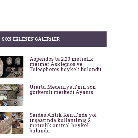
SON EKLENEN GALERILER
Aspendos'ta 2,20 metrelik
mermer Asklepios ve
Telesphoros heykeli bulundu
Urartu Medeniyeti'nin son
görkemli merkezi Ayanis
Sardes Antik Kenti'nde yol
inşaatında kullanılmış 2
metrelik anıtsal heykel
bulundu