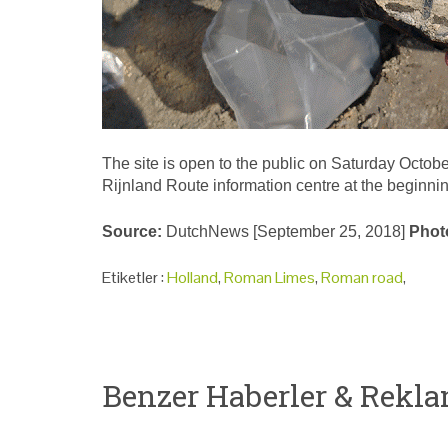
The site is open to the public on Saturday Octobe
Rijnland Route information centre at the beginni
Source:
DutchNews [September 25, 2018]
Phot
Etiketler :
Holland
,
Roman Limes
,
Roman road
,
Benzer Haberler & Rekla