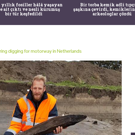
 yıllık fosiller hâlâ yaşayan
Bir torba kemik adli tıpç
re ait çıktı ve nesli kurumuş
şaşkına çevirdi, kemiklerin
bir tür keşfedildi
arkeologlar çözdü
ing digging for motorway in Netherlands