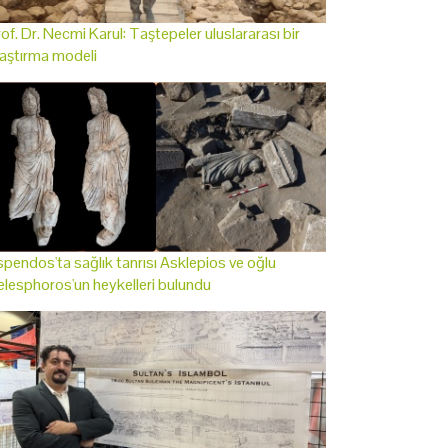
of. Dr. Necmi Karul: Taştepeler uluslararası bir
aştırma modeli
pendos'ta sağlık tanrısı Asklepios ve oğlu
lesphoros'un heykelleri bulundu