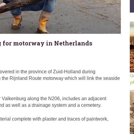
 for motorway in Netherlands
vered in the province of Zuid-Holland during
Gö
n the Rijnland Route motorway which will link the seaside
yı
ear Valkenburg along the N206, includes an adjacent
nd as well as a drainage system and a cemetery.
erial complete with plaster and traces of paintwork,