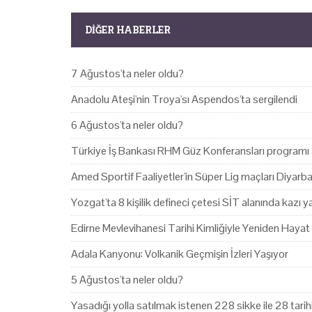
DIĞER HABERLER
7 Ağustos'ta neler oldu?
Anadolu Ateşi'nin Troya'sı Aspendos'ta sergilendi
6 Ağustos'ta neler oldu?
Türkiye İş Bankası RHM Güz Konferansları programı 
Amed Sportif Faaliyetler'in Süper Lig maçları Diyarb
Yozgat'ta 8 kişilik defineci çetesi SİT alanında kazı 
Edirne Mevlevihanesi Tarihi Kimliğiyle Yeniden Hayat
Adala Kanyonu: Volkanik Geçmişin İzleri Yaşıyor
5 Ağustos'ta neler oldu?
Yasadığı yolla satılmak istenen 228 sikke ile 28 tari