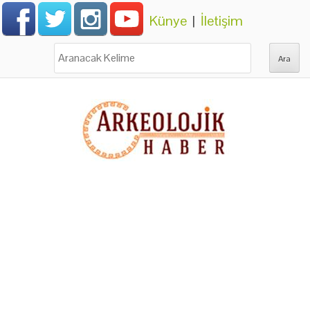
Künye
|
İletişim
Ara: