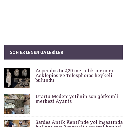
SON EKLENEN GALERILER
Aspendos'ta 2,20 metrelik mermer
Asklepios ve Telesphoros heykeli
bulundu
Urartu Medeniyeti'nin son görkemli
merkezi Ayanis
Sardes Antik Kenti'nde yol inşaatında
kullanılmış 2 metrelik anıtsal heykel