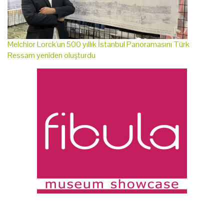
Melchior Lorck'un 500 yıllık İstanbul Panoramasını Türk
Ressam yeniden oluşturdu