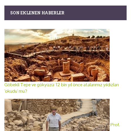
SON EKLENEN HABERLER
Göbekli Tepe ve gökyüzü: 12 bin yıl önce atalarımız yıldızları
'okudu' mu?
Prof.