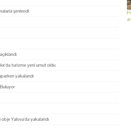
alarla şenlendi
Pr
ar
açıklandı
akır'da turizme yeni umut oldu
yaparken yakalandı
 Buluyor
hi obje Yalova'da yakalandı