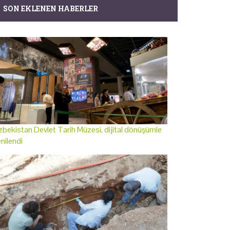
SON EKLENEN HABERLER
bekistan Devlet Tarih Müzesi, dijital dönüşümle
nilendi