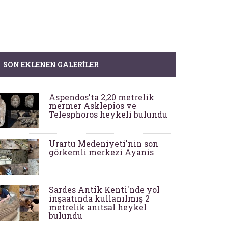
SON EKLENEN GALERILER
Aspendos'ta 2,20 metrelik
mermer Asklepios ve
Telesphoros heykeli bulundu
Urartu Medeniyeti'nin son
görkemli merkezi Ayanis
Sardes Antik Kenti'nde yol
inşaatında kullanılmış 2
metrelik anıtsal heykel
bulundu