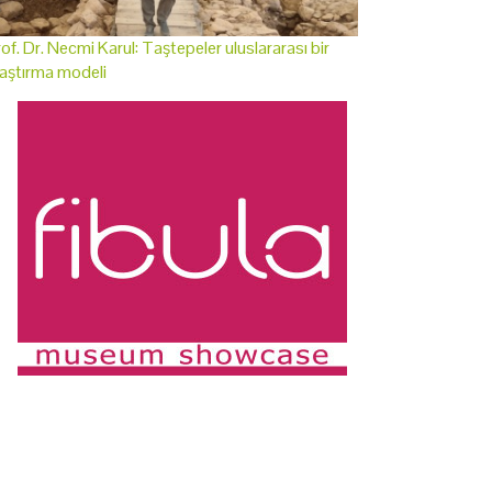
of. Dr. Necmi Karul: Taştepeler uluslararası bir
aştırma modeli