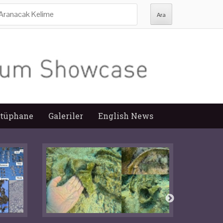
ra:
tüphane
Galeriler
English News