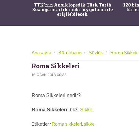
nrısı
TTK'nın Ansiklopedik Türk Tarih
120 bin
horos'un
Sözlüğüne artık mobil uygulama ile
türle
du
erişilebilecek
Anasayfa
Kütüphane
Sözlük
Roma Sikkeler
Roma Sikkeleri
16 OCAK 2018 00:55
Roma Sikkeleri nedir?
Roma Sikkeleri:
bkz.
Sikke.
Etiketler :
Roma sikkeleri
,
sikke
,