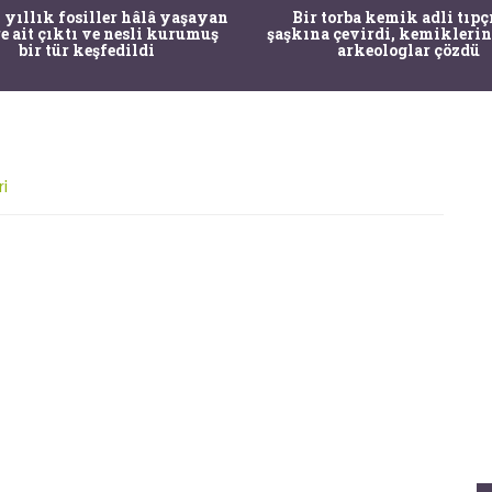
 yıllık fosiller hâlâ yaşayan
Bir torba kemik adli tıpç
re ait çıktı ve nesli kurumuş
şaşkına çevirdi, kemiklerin
bir tür keşfedildi
arkeologlar çözdü
i