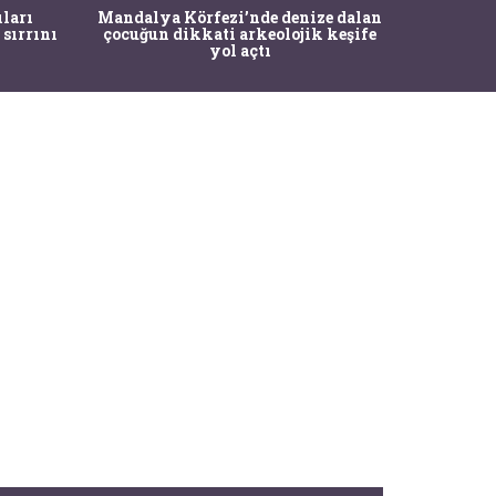
İstanbul
ıları
Mandalya Körfezi’nde denize dalan
Pasapo
 sırrını
çocuğun dikkati arkeolojik keşife
yol açtı