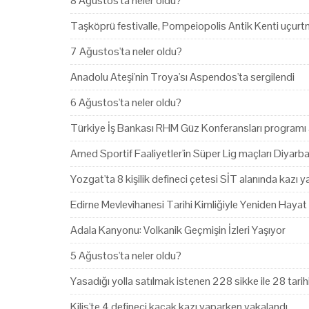
8 Ağustos'ta neler oldu?
Taşköprü festivalle, Pompeiopolis Antik Kenti uçurtm
7 Ağustos'ta neler oldu?
Anadolu Ateşi'nin Troya'sı Aspendos'ta sergilendi
6 Ağustos'ta neler oldu?
Türkiye İş Bankası RHM Güz Konferansları programı 
Amed Sportif Faaliyetler'in Süper Lig maçları Diyarb
Yozgat'ta 8 kişilik defineci çetesi SİT alanında kazı 
Edirne Mevlevihanesi Tarihi Kimliğiyle Yeniden Hayat
Adala Kanyonu: Volkanik Geçmişin İzleri Yaşıyor
5 Ağustos'ta neler oldu?
Yasadığı yolla satılmak istenen 228 sikke ile 28 tari
Kilis'te 4 defineci kaçak kazı yaparken yakalandı