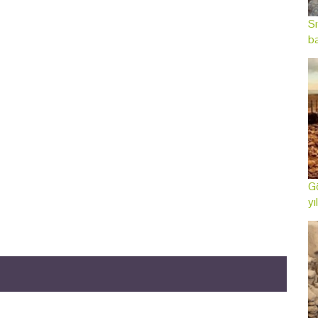
Sı
ba
Gö
yı