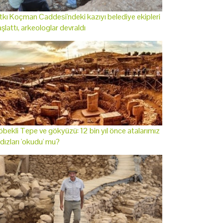
tkı Koçman Caddesi'ndeki kazıyı belediye ekipleri
şlattı, arkeologlar devraldı
bekli Tepe ve gökyüzü: 12 bin yıl önce atalarımız
ldızları 'okudu' mu?