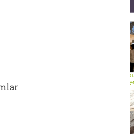
Öz
ye
mlar