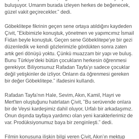
buluşuyor. Umarım burada izleyen herkes de beğenecek,
güzel vakit geçirecekler." dedi.
Göbeklitepe fikrinin geçen sene ortaya atıldığını kaydeden
Çivit, "Ekibimizle konuştuk, yönetmen ve yapımcımız İsmail
Fidan beyle konuştuk. Geçen sene Göbeklitepe'ye bir gezi
düzenledik ve kendi gözlerimizle gördükten sonra zaten
artık geri dönüşü yoktu. Çünkü muazzam bir yapı ve buluş.
Bunu Türkiye'deki bütün çocukların herkesin öğrenmesi
gerekiyor. Biliyorsunuz Rafadan Tayfa'yı sadece çocuklar
değil yetişkinler de izliyor. Onların da öğrenmesi gereken
bir değer Göbeklitepe." ifadesini kullandı.
Rafadan Tayfa'nın Hale, Sevim, Akın, Kamil, Hayri ve
Mert'ten oluştuğunu hatırlatan Çivit, "Bu serüvende onlara
bir de Veysi kardeşimiz dahil oluyor, Urfalı bir arkadaşımız.
Onun dışında tayfaya yardımcı olan yeni karakterlerimiz de
var. Prodüksiyonumuz baya bir zenginleşti." dedi.
Filmin konusuna ilişkin bilgi veren Çivit, Akın'ın mektup