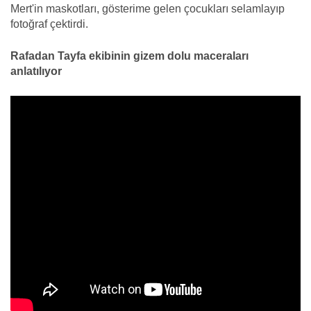
Mert'in maskotları, gösterime gelen çocukları selamlayıp
fotoğraf çektirdi.
Rafadan Tayfa ekibinin gizem dolu maceraları
anlatılıyor