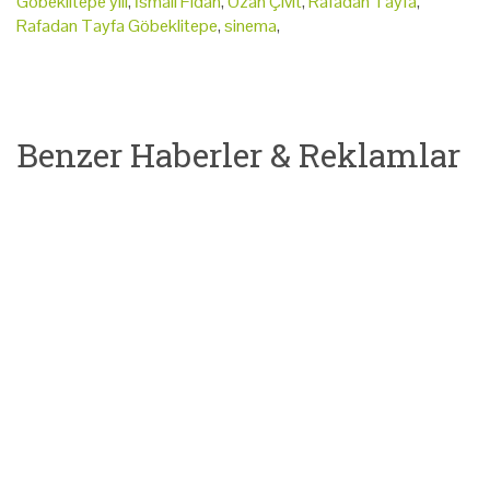
Göbeklitepe yılı
,
İsmail Fidan
,
Ozan Çivit
,
Rafadan Tayfa
,
Rafadan Tayfa Göbeklitepe
,
sinema
,
Benzer Haberler & Reklamlar