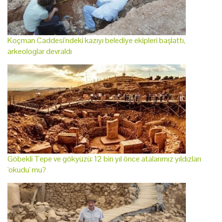
Koçman Caddesi'ndeki kazıyı belediye ekipleri başlattı,
arkeologlar devraldı
Göbekli Tepe ve gökyüzü: 12 bin yıl önce atalarımız yıldızları
'okudu' mu?