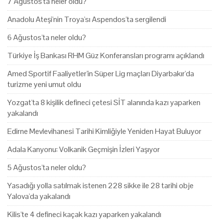
7 Ağustos'ta neler oldu?
Anadolu Ateşi'nin Troya'sı Aspendos'ta sergilendi
6 Ağustos'ta neler oldu?
Türkiye İş Bankası RHM Güz Konferansları programı açıklandı
Amed Sportif Faaliyetler'in Süper Lig maçları Diyarbakır'da
turizme yeni umut oldu
Yozgat'ta 8 kişilik defineci çetesi SİT alanında kazı yaparken
yakalandı
Edirne Mevlevihanesi Tarihi Kimliğiyle Yeniden Hayat Buluyor
Adala Kanyonu: Volkanik Geçmişin İzleri Yaşıyor
5 Ağustos'ta neler oldu?
Yasadığı yolla satılmak istenen 228 sikke ile 28 tarihi obje
Yalova'da yakalandı
Kilis'te 4 defineci kaçak kazı yaparken yakalandı