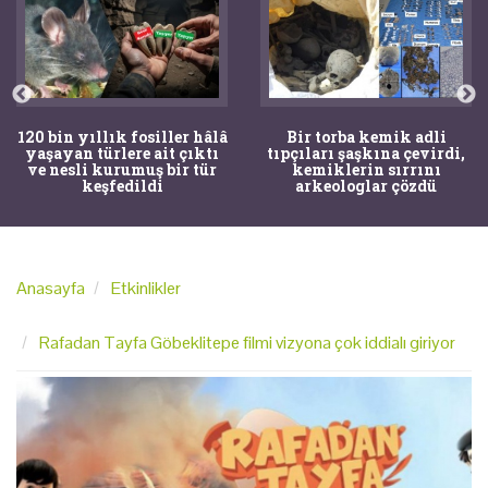
120 bin yıllık fosiller hâlâ
Bir torba kemik adli
yaşayan türlere ait çıktı
tıpçıları şaşkına çevirdi,
ve nesli kurumuş bir tür
kemiklerin sırrını
keşfedildi
arkeologlar çözdü
Anasayfa
Etkinlikler
Rafadan Tayfa Göbeklitepe filmi vizyona çok iddialı giriyor