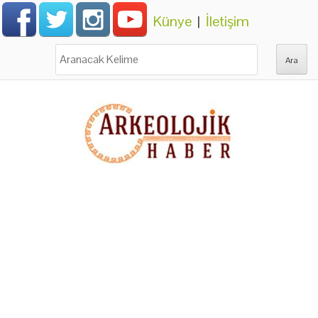
Künye
|
İletişim
Ara: