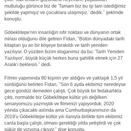
mutluluğu görünce biz de 'Tamam biz bu işi tam istediğimiz
şekilde yapmışız ve çocuklara ulaşmışız.' dedik." şeklinde
konuştu.
Göbeklitepe'nin insanlığın sıfır noktası ve dünyanın ortak
mirası olduğunu dile getiren Fidan, "Bütün dünyadaki tarih
kitapları şu an bir köşeye bırakıldı ve tarih yeniden
yazılıyor. O yüzden bizim sloganımız da bu: 'Tarih Yeniden
Yazılıyor', büyük küçük herkes buna şahitlik etmek için 27
Aralık'ı beklesin." dedi.
Filmin yapımında 80 kişinin yer aldığını ve yaklaşık 1,5 yıl
sürdüğünü belirten Fidan, "Son 6 ayda ekibimiz neredeyse
gece gündüz demeden çalıştı. Çok büyük bir fedakarlıkla
çıktı, normalde biz Göbeklitepe kültür yılı değilken
senaryomuzu yazmıştık ve filmimizi yapıyorduk. 2020
yılında çıkacaktı aslında ama Cumhurbaşkanımızın da
2019'u Göbeklitepe kültür yılı ilanıyla birlikte tüm ekibimiz
canla başla çalıştı, olması gerektiği yılda yetiştirdi ve çok
şükür de vizyona çıkıyor." diye konuştu.