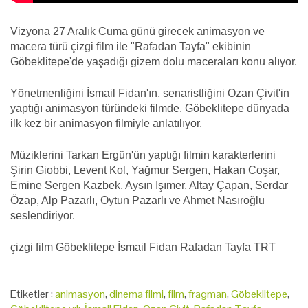
Vizyona 27 Aralık Cuma günü girecek animasyon ve
macera türü çizgi film ile "Rafadan Tayfa" ekibinin
Göbeklitepe'de yaşadığı gizem dolu maceraları konu alıyor.
Yönetmenliğini İsmail Fidan'ın, senaristliğini Ozan Çivit'in
yaptığı animasyon türündeki filmde, Göbeklitepe dünyada
ilk kez bir animasyon filmiyle anlatılıyor.
Müziklerini Tarkan Ergün'ün yaptığı filmin karakterlerini
Şirin Giobbi, Levent Kol, Yağmur Sergen, Hakan Coşar,
Emine Sergen Kazbek, Aysın Işımer, Altay Çapan, Serdar
Özap, Alp Pazarlı, Oytun Pazarlı ve Ahmet Nasıroğlu
seslendiriyor.
çizgi film Göbeklitepe İsmail Fidan Rafadan Tayfa TRT
Etiketler :
animasyon
,
dinema filmi
,
film
,
fragman
,
Göbeklitepe
,