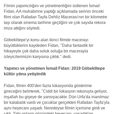
Filmin yapımcılığını ve yönetmenliğini üstlenen İsmail
Fidan, AA muhabirine yaptığı açıklamada serinin önceki
filmi olan Rafadan Tayfa Dehliz Macerası'nın bir kilometre
taşı olarak sinema tarihine geçtiğini ve çok sayıda rekora
imza attığını söyledi.
Göbeklitepe'yi konu alan ikinci filmde macerayı
büyüttüklerini kaydeden Fidan, "Daha fantastik bir
hikayeyle çok daha soluk soluğa bir macerayla
izleyicilerimizin karşısına çıktık." dedi.
Yapımcı ve yönetmen İsmail Fidan: 2019 Göbeklitepe
kültür yılına yetiştirdik
Fidan, filmin 400'den fazla lokasyonda gösterime
gireceğini belirterek, "Ciddi bir lokasyon rekoruyla geliyor,
inşallah bu gişeye de yansıyacaktır. Dün Urfa'da inanılmaz
bir kalabalık vardı ve çocuklar gerçekten Rafadan Tayfa'yla
aynı heyecanı yaşadı. Neredeyse filmin içerisine girdi ve
çıktı. Tabi onların gözündeki heyecanı, yaşadıkları