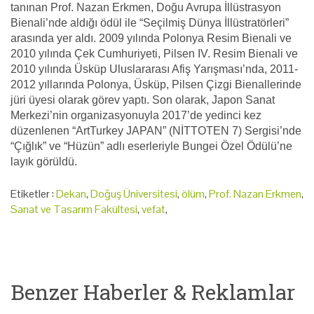
tanınan Prof. Nazan Erkmen, Doğu Avrupa İllüstrasyon
Bienali’nde aldığı ödül ile “Seçilmiş Dünya İllüstratörleri”
arasında yer aldı. 2009 yılında Polonya Resim Bienali ve
2010 yılında Çek Cumhuriyeti, Pilsen IV. Resim Bienali ve
2010 yılında Üsküp Uluslararası Afiş Yarışması’nda, 2011-
2012 yıllarında Polonya, Üsküp, Pilsen Çizgi Bienallerinde
jüri üyesi olarak görev yaptı. Son olarak, Japon Sanat
Merkezi’nin organizasyonuyla 2017’de yedinci kez
düzenlenen “ArtTurkey JAPAN” (NİTTOTEN 7) Sergisi’nde
“Çığlık” ve “Hüzün” adlı eserleriyle Bungei Özel Ödülü’ne
layık görüldü.
Etiketler :
Dekan
,
Doğuş Üniversitesi
,
ölüm
,
Prof. Nazan Erkmen
,
Sanat ve Tasarım Fakültesi
,
vefat
,
Benzer Haberler & Reklamlar