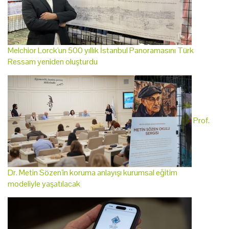
Melchior Lorck'un 500 yıllık İstanbul Panoramasını Türk
Ressam yeniden oluşturdu
Prof.
Dr. Metin Sözen'in koruma anlayışı kurumsal eğitim
modeliyle yaşatılacak