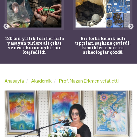
120 bin yıllık fosiller hâlâ
Bir torba kemik adli
yaşayan türlere ait çıktı
tıpçıları şaşkına çevirdi,
ve nesli kurumuş bir tür
kemiklerin sırrını
keşfedildi
arkeologlar çözdü
Anasayfa
Akademik
Prof. Nazan Erkmen vefat etti