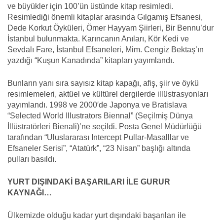
ve büyükler için 100’ün üstünde kitap resimledi.
Resimlediği önemli kitaplar arasında Gılgamış Efsanesi,
Dede Korkut Öyküleri, Ömer Hayyam Şiirleri, Bir Bennu’dur
İstanbul bulunmakta. Karıncanın Anıları, Kör Kedi ve
Sevdalı Fare, İstanbul Efsaneleri, Mim. Cengiz Bektaş’ın
yazdığı “Kuşun Kanadında” kitapları yayımlandı.
Bunların yanı sıra sayısız kitap kapağı, afiş, şiir ve öykü
resimlemeleri, aktüel ve kültürel dergilerde illüstrasyonları
yayımlandı. 1998 ve 2000′de Japonya ve Bratislava
“Selected World Illustrators Biennal” (Seçilmiş Dünya
İllüstratörleri Bienali)’ne seçildi. Posta Genel Müdürlüğü
tarafından “Uluslararası Intercept Pullar-Masalllar ve
Efsaneler Serisi”, “Atatürk”, “23 Nisan” başlığı altında
pulları basıldı.
YURT DIŞINDAKİ BAŞARILARI İLE GURUR
KAYNAĞI…
Ülkemizde olduğu kadar yurt dışındaki başarıları ile