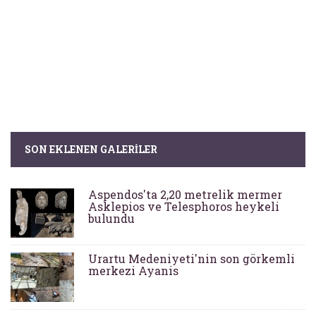
SON EKLENEN GALERILER
Aspendos'ta 2,20 metrelik mermer
Asklepios ve Telesphoros heykeli
bulundu
Urartu Medeniyeti'nin son görkemli
merkezi Ayanis