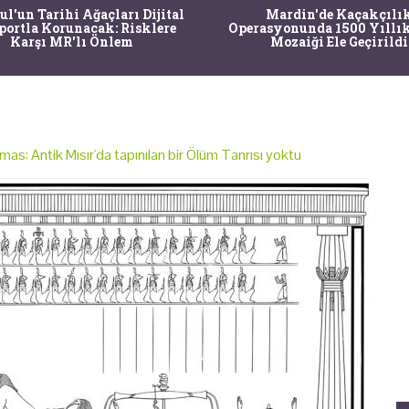
Mardin'de Kaçakçılık
Bir saç stilisti arkeolog 
syonunda 1500 Yıllık Roma
çalışarak Antik Roma 
Mozaiği Ele Geçirildi
modellerinin sırrını çö
as: Antik Mısır'da tapınılan bir Ölüm Tanrısı yoktu