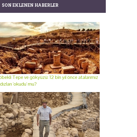
SON EKLENEN HABERLER
bekli Tepe ve gökyüzü: 12 bin yıl önce atalarımız
ldızları 'okudu' mu?