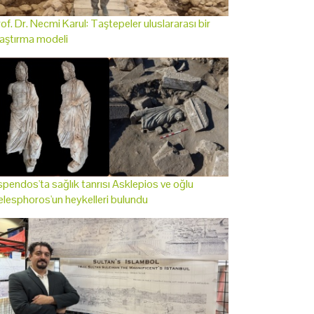
of. Dr. Necmi Karul: Taştepeler uluslararası bir
aştırma modeli
pendos'ta sağlık tanrısı Asklepios ve oğlu
lesphoros'un heykelleri bulundu