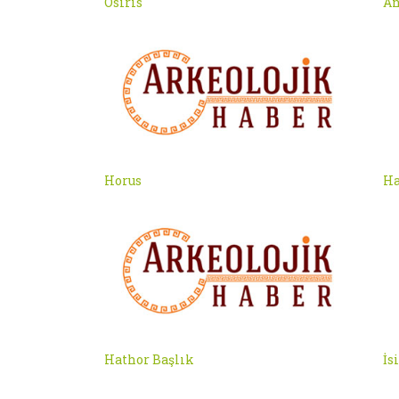
Osiris
An
Horus
Ha
Hathor Başlık
İsi