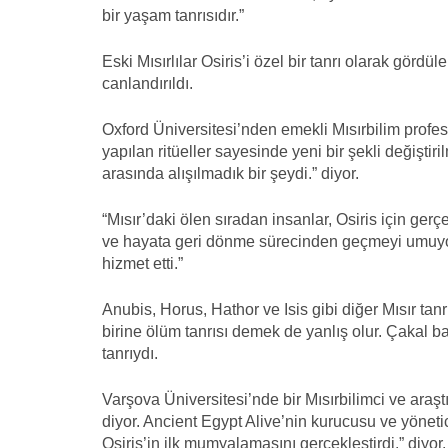
bir yaşam tanrısıdır.”
Eski Mısırlılar Osiris’i özel bir tanrı olarak gördül
canlandırıldı.
Oxford Üniversitesi’nden emekli Mısırbilim profes
yapılan ritüeller sayesinde yeni bir şekli değiştir
arasında alışılmadık bir şeydi.” diyor.
“Mısır’daki ölen sıradan insanlar, Osiris için gerçe
ve hayata geri dönme sürecinden geçmeyi umuyor
hizmet etti.”
Anubis, Horus, Hathor ve Isis gibi diğer Mısır tanr
birine ölüm tanrısı demek de yanlış olur. Çakal başl
tanrıydı.
Varşova Üniversitesi’nde bir Mısırbilimci ve araş
diyor. Ancient Egypt Alive’nin kurucusu ve yönetic
Osiris’in ilk mumyalamasını gerçekleştirdi.” diyor.