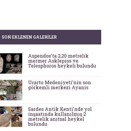
SON EKLENEN GALERILER
Aspendos'ta 2,20 metrelik
mermer Asklepios ve
Telesphoros heykeli bulundu
Urartu Medeniyeti'nin son
görkemli merkezi Ayanis
Sardes Antik Kenti'nde yol
inşaatında kullanılmış 2
metrelik anıtsal heykel
bulundu