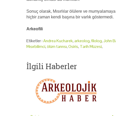
Sonuç olarak, Mısırlılar ölülere ve mumyalamaya 
hiçbir zaman kendi başına bir varlık göstermedi.
Arkeofili
Etiketler :
Andrea Kucharek
,
arkeolog
,
filolog
,
John B
Mısırbilimci
,
ölüm tanrısı
,
Osiris
,
Tarih Müzesi
,
İlgili Haberler