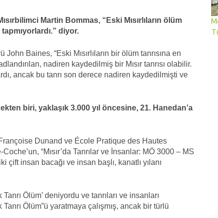
sırbilimci Martin Bommas, “Eski Mısırlıların ölüm
Me
 tapmıyorlardı.” diyor.
T
ü John Baines, “Eski Mısırlıların bir ölüm tanrısına en
landırılan, nadiren kaydedilmiş bir Mısır tanrısı olabilir.
ardı, ancak bu tanrı son derece nadiren kaydedilmişti ve
ekten biri, yaklaşık 3.000 yıl öncesine, 21. Hanedan’a
rü Françoise Dunand ve École Pratique des Hautes
ie-Coche’un, “Mısır’da Tanrılar ve İnsanlar: MÖ 3000 – MS
ki çift insan bacağı ve insan başlı, kanatlı yılanı
 Tanrı Ölüm’ deniyordu ve tanrıları ve insanları
k Tanrı Ölüm”ü yaratmaya çalışmış, ancak bir türlü