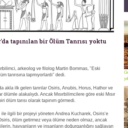
'da tapınılan bir Ölüm Tanrısı yoktu
bilimci, arkeolog ve filolog Martin Bommas, "Eski
Gö
lüm tanrısına tapmıyorlardı" dedi.
yı
a akla ilk gelen tanrılar Osiris, Anubis, Horus, Hathor ve
lar ölümle alakalıydı. Ancak Mısırbilimcilere göre eski Mısır
biri ölüm tarısı olarak tapınım görmedi.
 ile ilgili bir projeyi yöneten Andrea Kucharek, Osiris’e
. “Osiris, ölüm getirmez veya ölüme neden olmaz, ancak
ilerin, hayvanların ve insanların doğurganlığını sağlayan