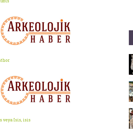
ubis
thor
s veya Isis, isis