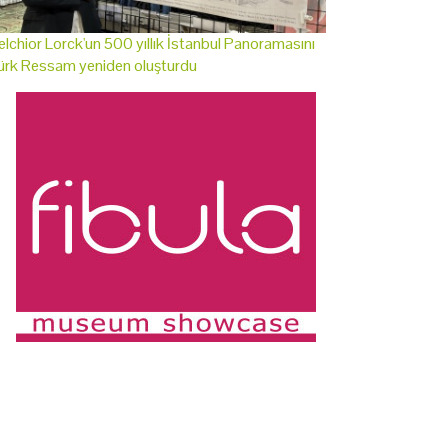
lchior Lorck'un 500 yıllık İstanbul Panoramasını
ürk Ressam yeniden oluşturdu