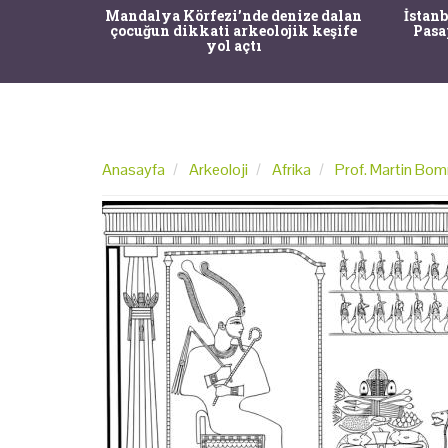
ize dalan
İstanbul'un Tarihi Ağaçları Dijital
ik keşife
Pasaportla Korunacak: Risklere
Opera
Karşı MR'lı Önlem
Anasayfa
Arkeoloji
Afrika
Prof. Martin Bomm