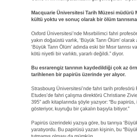
Macquarie Üniversitesi Tarih Müzesi müdürü Mı
kültü yoktu ve sonuç olarak bir ölüm tanrısına
Oxford Üniversitesi’nde Mısırbilimci fahri profesör
yakın doğaüstü varlık, ‘Büyük Tanrı Ölüm’ olarak ad
‘Büyük Tanrı Ölüm’ adında eski bir Mısır tanrısı v
kötü niyetli bir varlıktı, yararlı değildi.” diyor.
Bu esrarengiz tanrının kaydedildiği çok az örn
tarihlenen bir papirüs üzerinde yer alıyor.
Strasbourg Üniversitesi’nde fahri tarih profesö
Etudes’de fahri çalışma direktörü Christiane Ziv
395” adlı kitaplarında şöyle yazıyor: “Bu papirüs, i
gösteriyor, kuyruğu bir çakalın başıyla bitiyor.”
Papirüs üzerindeki yazıya göre, bu tanrıya ‘Büyük
yaratıyordu. Bu papirüsü yazan kişinin, bu “Büyü
tutmamış olması da mümkün.