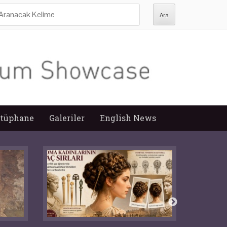
ra:
tüphane
Galeriler
English News