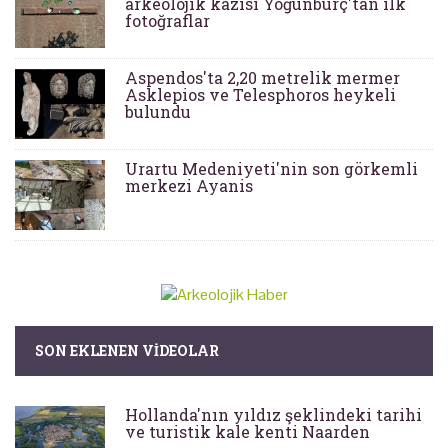
arkeolojik kazısı Yoğunburç'tan ilk
fotoğraflar
Aspendos'ta 2,20 metrelik mermer
Asklepios ve Telesphoros heykeli
bulundu
Urartu Medeniyeti'nin son görkemli
merkezi Ayanis
SON EKLENEN VIDEOLAR
Hollanda'nın yıldız şeklindeki tarihi
ve turistik kale kenti Naarden