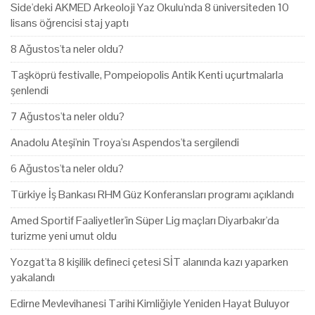
Side'deki AKMED Arkeoloji Yaz Okulu'nda 8 üniversiteden 10
lisans öğrencisi staj yaptı
8 Ağustos'ta neler oldu?
Taşköprü festivalle, Pompeiopolis Antik Kenti uçurtmalarla
şenlendi
7 Ağustos'ta neler oldu?
Anadolu Ateşi'nin Troya'sı Aspendos'ta sergilendi
6 Ağustos'ta neler oldu?
Türkiye İş Bankası RHM Güz Konferansları programı açıklandı
Amed Sportif Faaliyetler'in Süper Lig maçları Diyarbakır'da
turizme yeni umut oldu
Yozgat'ta 8 kişilik defineci çetesi SİT alanında kazı yaparken
yakalandı
Edirne Mevlevihanesi Tarihi Kimliğiyle Yeniden Hayat Buluyor