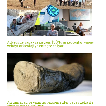
Arkeojide yapay zeka çağı: İTÜ'lü arkeologlar, yapay
zekâyı arkeolojiye entegre ediyor
Açılamayan ve yanmış parşömenler yapay zeka ile
okunmaya çalışılıyor