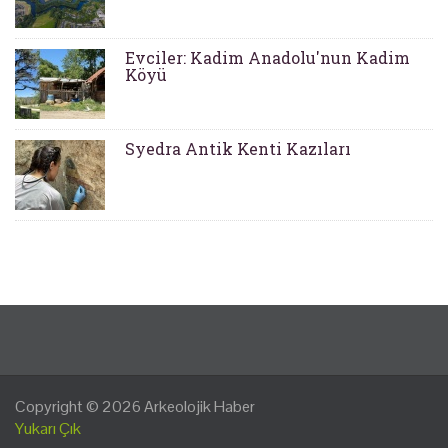
Evciler: Kadim Anadolu'nun Kadim
Köyü
Syedra Antik Kenti Kazıları
Copyright © 2026
Arkeolojik Haber
Yukarı Çık