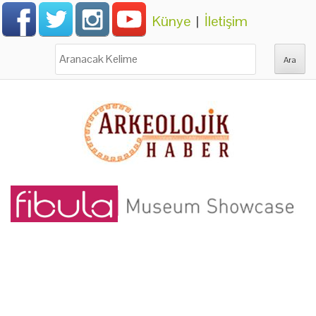
Künye
|
İletişim
Ara: