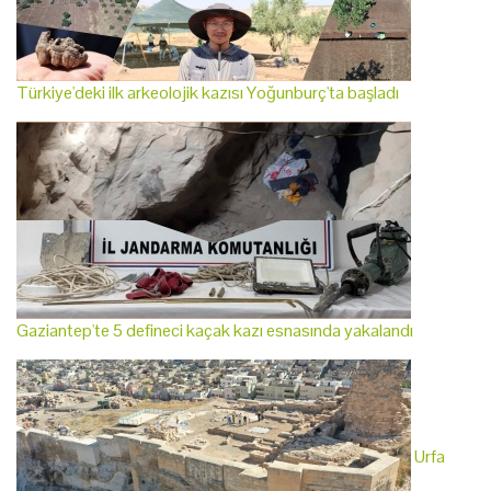
Türkiye'deki ilk arkeolojik kazısı Yoğunburç'ta başladı
Gaziantep'te 5 defineci kaçak kazı esnasında yakalandı
Urfa