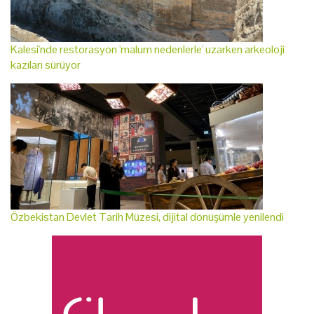
Kalesi'nde restorasyon 'malum nedenlerle' uzarken arkeoloji
kazıları sürüyor
Özbekistan Devlet Tarih Müzesi, dijital dönüşümle yenilendi