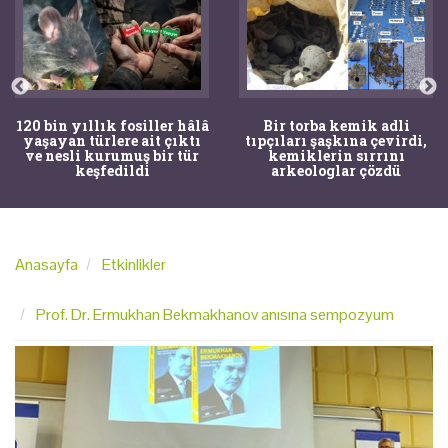
120 bin yıllık fosiller hâlâ
Bir torba kemik adli
yaşayan türlere ait çıktı
tıpçıları şaşkına çevirdi,
ve nesli kurumuş bir tür
kemiklerin sırrını
keşfedildi
arkeologlar çözdü
Anasayfa
Etkinlikler
Prof. Dr. Ermukhan Bekmakhanov anısına sempozyum