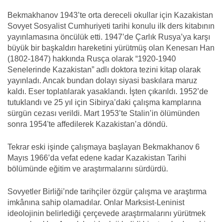
Bekmakhanov 1943’te orta dereceli okullar için Kazakistan
Sovyet Sosyalist Cumhuriyeti tarihi konulu ilk ders kitabının
yayınlamasına öncülük etti. 1947’de Çarlık Rusya’ya karşı
büyük bir başkaldırı hareketini yürütmüş olan Kenesarı Han
(1802-1847) hakkında Rusça olarak “1920-1940
Senelerinde Kazakistan” adlı doktora tezini kitap olarak
yayınladı. Ancak bundan dolayı siyasi baskılara maruz
kaldı. Eser toplatılarak yasaklandı. İşten çıkarıldı. 1952’de
tutuklandı ve 25 yıl için Sibirya’daki çalışma kamplarına
sürgün cezası verildi. Mart 1953’te Stalin’in ölümünden
sonra 1954'te affedilerek Kazakistan’a döndü.
Tekrar eski işinde çalışmaya başlayan Bekmakhanov 6
Mayıs 1966’da vefat edene kadar Kazakistan Tarihi
bölümünde eğitim ve araştırmalarını sürdürdü.
Sovyetler Birliği’nde tarihçiler özgür çalışma ve araştırma
imkânına sahip olamadılar. Onlar Marksist-Leninist
ideolojinin belirlediği çerçevede araştırmalarını yürütmek