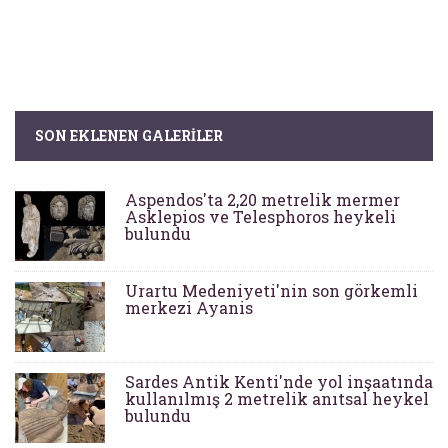
SON EKLENEN GALERILER
Aspendos'ta 2,20 metrelik mermer
Asklepios ve Telesphoros heykeli
bulundu
Urartu Medeniyeti'nin son görkemli
merkezi Ayanis
Sardes Antik Kenti'nde yol inşaatında
kullanılmış 2 metrelik anıtsal heykel
bulundu