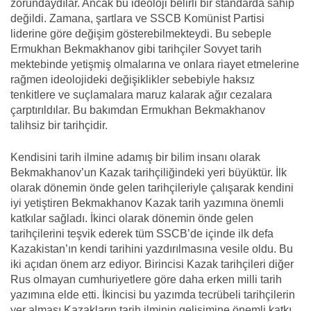
zorundaydılar. Ancak bu ideoloji belirli bir standarda sahip
değildi. Zamana, şartlara ve SSCB Komünist Partisi
liderine göre değişim gösterebilmekteydi. Bu sebeple
Ermukhan Bekmakhanov gibi tarihçiler Sovyet tarih
mektebinde yetişmiş olmalarına ve onlara riayet etmelerine
rağmen ideolojideki değişiklikler sebebiyle haksız
tenkitlere ve suçlamalara maruz kalarak ağır cezalara
çarptırıldılar. Bu bakımdan Ermukhan Bekmakhanov
talihsiz bir tarihçidir.
Kendisini tarih ilmine adamış bir bilim insanı olarak
Bekmakhanov’un Kazak tarihçiliğindeki yeri büyüktür. İlk
olarak dönemin önde gelen tarihçileriyle çalışarak kendini
iyi yetiştiren Bekmakhanov Kazak tarih yazımına önemli
katkılar sağladı. İkinci olarak dönemin önde gelen
tarihçilerini teşvik ederek tüm SSCB’de içinde ilk defa
Kazakistan’ın kendi tarihini yazdırılmasına vesile oldu. Bu
iki açıdan önem arz ediyor. Birincisi Kazak tarihçileri diğer
Rus olmayan cumhuriyetlere göre daha erken milli tarih
yazımına elde etti. İkincisi bu yazımda tecrübeli tarihçilerin
yer alması Kazakların tarih ilminin gelişimine önemli katkı