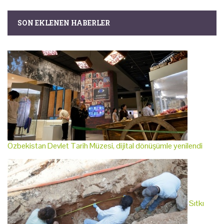
SON EKLENEN HABERLER
Özbekistan Devlet Tarih Müzesi, dijital dönüşümle yenilendi
Sıtkı