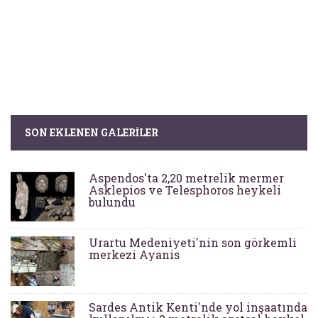
SON EKLENEN GALERILER
Aspendos'ta 2,20 metrelik mermer
Asklepios ve Telesphoros heykeli
bulundu
Urartu Medeniyeti'nin son görkemli
merkezi Ayanis
Sardes Antik Kenti'nde yol inşaatında