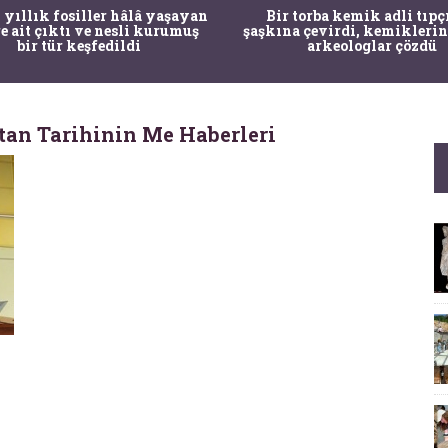
 yıllık fosiller hâlâ yaşayan
Bir torba kemik adli tıpç
re ait çıktı ve nesli kurumuş
şaşkına çevirdi, kemiklerin
bir tür keşfedildi
arkeologlar çözdü
tan Tarihinin Me Haberleri
v