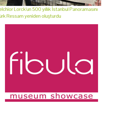
lchior Lorck'un 500 yıllık İstanbul Panoramasını
ürk Ressam yeniden oluşturdu