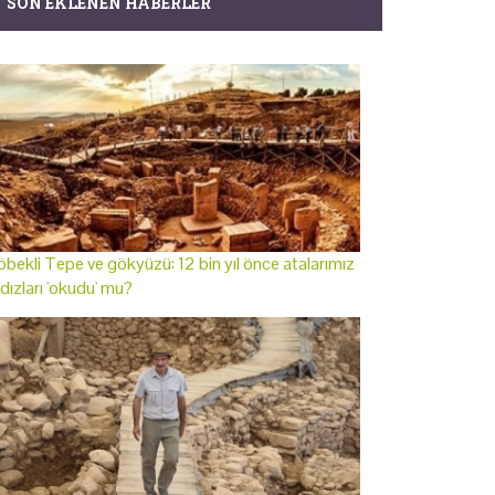
SON EKLENEN HABERLER
bekli Tepe ve gökyüzü: 12 bin yıl önce atalarımız
ldızları 'okudu' mu?