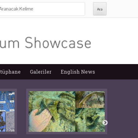
ra:
tüphane
Galeriler
English News