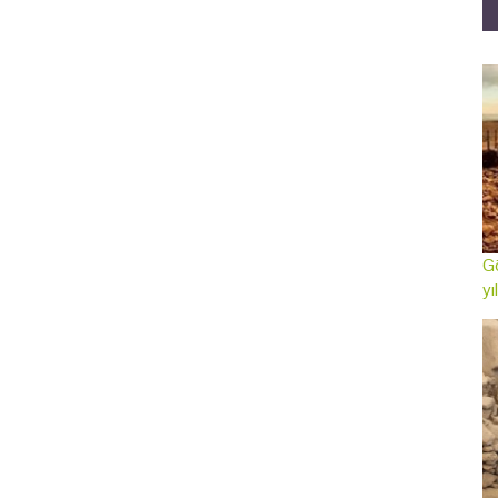
Gö
yı