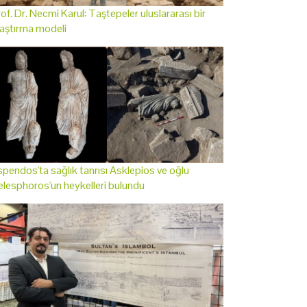
of. Dr. Necmi Karul: Taştepeler uluslararası bir
aştırma modeli
pendos'ta sağlık tanrısı Asklepios ve oğlu
lesphoros'un heykelleri bulundu