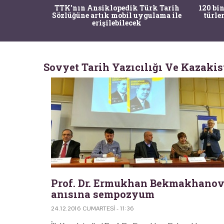
nrısı
TTK'nın Ansiklopedik Türk Tarih
120 bin
horos'un
Sözlüğüne artık mobil uygulama ile
türle
du
erişilebilecek
Sovyet Tarih Yazıcılığı Ve Kazakis
Prof. Dr. Ermukhan Bekmakhano
anısına sempozyum
24.12.2016 CUMARTESI - 11:36