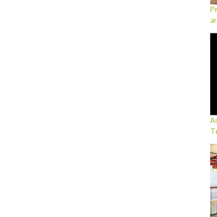
Pr
ar
As
Te