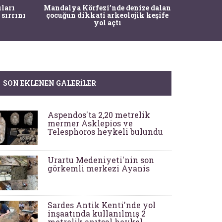
İstanbul
ıları
Mandalya Körfezi’nde denize dalan
Pasapo
 sırrını
çocuğun dikkati arkeolojik keşife
yol açtı
SON EKLENEN GALERILER
Aspendos'ta 2,20 metrelik
mermer Asklepios ve
Telesphoros heykeli bulundu
Urartu Medeniyeti'nin son
görkemli merkezi Ayanis
Sardes Antik Kenti'nde yol
inşaatında kullanılmış 2
metrelik anıtsal heykel