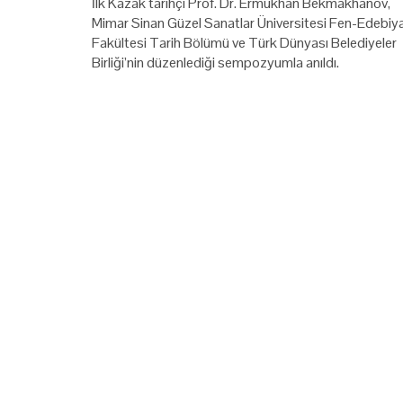
İlk Kazak tarihçi Prof. Dr. Ermukhan Bekmakhanov,
Mimar Sinan Güzel Sanatlar Üniversitesi Fen-Edebiy
Fakültesi Tarih Bölümü ve Türk Dünyası Belediyeler
Birliği’nin düzenlediği sempozyumla anıldı.