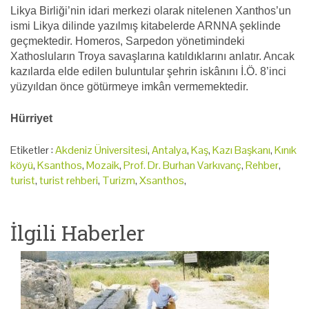
Likya Birliği’nin idari merkezi olarak nitelenen Xanthos’un
ismi Likya dilinde yazılmış kitabelerde ARNNA şeklinde
geçmektedir. Homeros, Sarpedon yönetimindeki
Xathosluların Troya savaşlarına katıldıklarını anlatır. Ancak
kazılarda elde edilen buluntular şehrin iskânını İ.Ö. 8’inci
yüzyıldan önce götürmeye imkân vermemektedir.
Hürriyet
Etiketler :
Akdeniz Üniversitesi
,
Antalya
,
Kaş
,
Kazı Başkanı
,
Kınık
köyü
,
Ksanthos
,
Mozaik
,
Prof. Dr. Burhan Varkıvanç
,
Rehber
,
turist
,
turist rehberi
,
Turizm
,
Xsanthos
,
İlgili Haberler