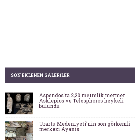
SON EKLENEN GALERILER
Aspendos'ta 2,20 metrelik mermer
Asklepios ve Telesphoros heykeli
bulundu
Urartu Medeniyeti'nin son görkemli
merkezi Ayanis