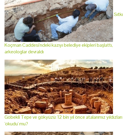
Sıtkı
Koçman Caddesi'ndeki kazıyı belediye ekipleri başlattı,
arkeologlar devraldı
Göbekli Tepe ve gökyüzü: 12 bin yıl önce atalarımız yıldızları
'okudu' mu?