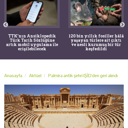
TTK'nın Ansiklopedik
120 bin yıllık fosiller hâlâ
Türk Tarih Sözlüğüne
yaşayan türlere ait çıktı
artık mobil uygulama ile
ve nesli kurumuş bir tür
erişilebilecek
keşfedildi
Anasayfa
Aktüel
Palmira antik şehri IŞİD'den geri alındı