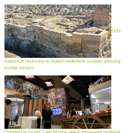
Urfa
Kalesi'nde restorasyon 'malum nedenlerle' uzarken arkeoloji
kazıları sürüyor
Özbekistan Devlet Tarih Müzesi, dijital dönüşümle yenilendi