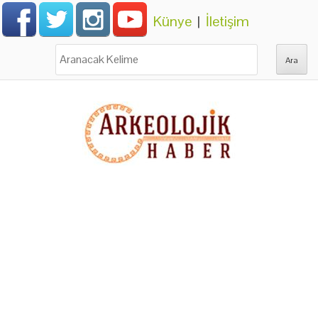
Künye
|
İletişim
Ara: