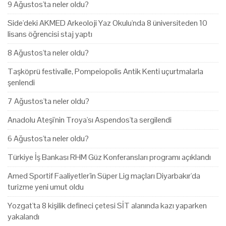
9 Ağustos'ta neler oldu?
Side'deki AKMED Arkeoloji Yaz Okulu'nda 8 üniversiteden 10
lisans öğrencisi staj yaptı
8 Ağustos'ta neler oldu?
Taşköprü festivalle, Pompeiopolis Antik Kenti uçurtmalarla
şenlendi
7 Ağustos'ta neler oldu?
Anadolu Ateşi'nin Troya'sı Aspendos'ta sergilendi
6 Ağustos'ta neler oldu?
Türkiye İş Bankası RHM Güz Konferansları programı açıklandı
Amed Sportif Faaliyetler'in Süper Lig maçları Diyarbakır'da
turizme yeni umut oldu
Yozgat'ta 8 kişilik defineci çetesi SİT alanında kazı yaparken
yakalandı