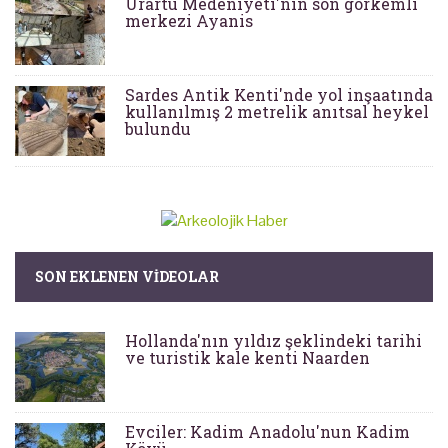
Urartu Medeniyeti'nin son görkemli
merkezi Ayanis
Sardes Antik Kenti'nde yol inşaatında
kullanılmış 2 metrelik anıtsal heykel
bulundu
SON EKLENEN VIDEOLAR
Hollanda'nın yıldız şeklindeki tarihi
ve turistik kale kenti Naarden
Evciler: Kadim Anadolu'nun Kadim