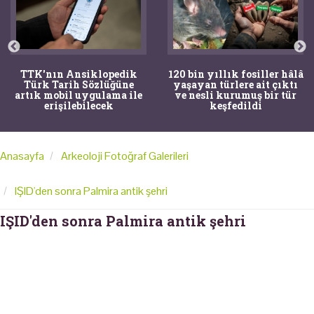
TTK'nın Ansiklopedik
120 bin yıllık fosiller hâlâ
Türk Tarih Sözlüğüne
yaşayan türlere ait çıktı
artık mobil uygulama ile
ve nesli kurumuş bir tür
erişilebilecek
keşfedildi
Anasayfa
Arkeoloji Fotoğraf Galerileri
IŞID'den sonra Palmira antik şehri
IŞID'den sonra Palmira antik şehri