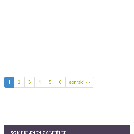
1
2
3
4
5
6
sonraki >>
SON EKLENEN GALERILER