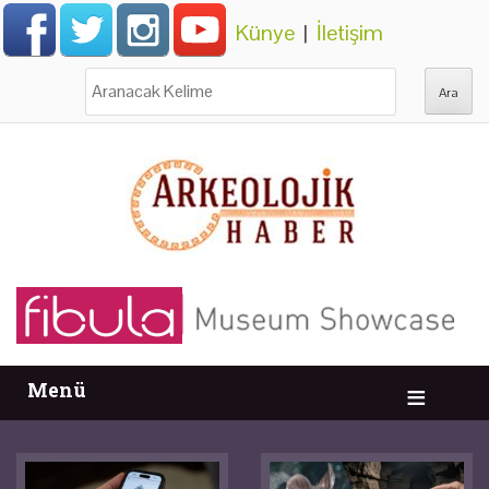
Künye
|
İletişim
Ara:
Menü