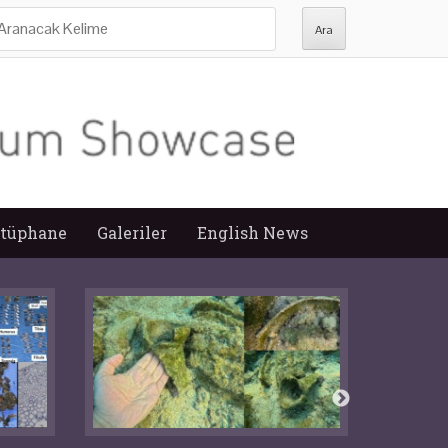
ra:
tüphane
Galeriler
English News