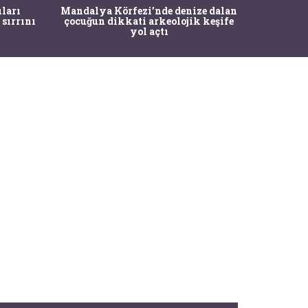
İstanbul
ıları
Mandalya Körfezi’nde denize dalan
Pasapo
 sırrını
çocuğun dikkati arkeolojik keşife
yol açtı