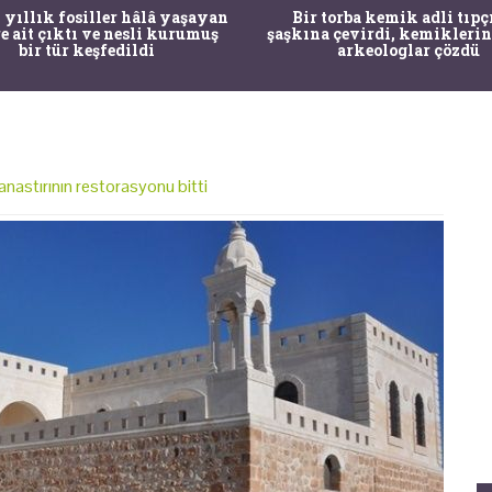
 yıllık fosiller hâlâ yaşayan
Bir torba kemik adli tıpç
re ait çıktı ve nesli kurumuş
şaşkına çevirdi, kemiklerin
bir tür keşfedildi
arkeologlar çözdü
nastırının restorasyonu bitti