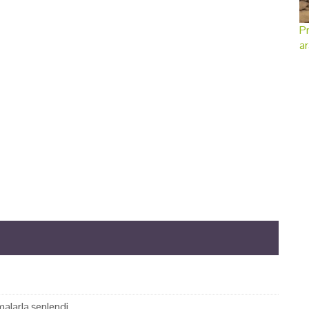
Pr
ar
alarla şenlendi