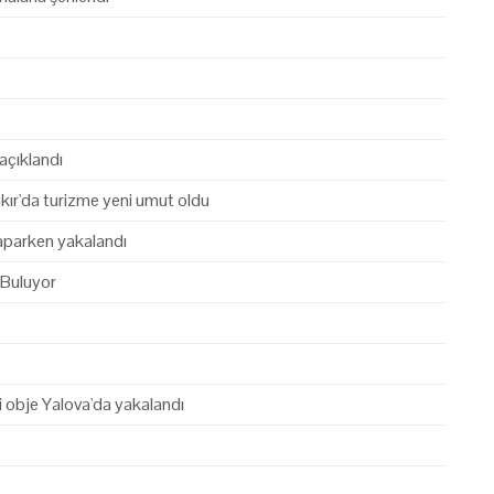
açıklandı
akır'da turizme yeni umut oldu
yaparken yakalandı
 Buluyor
hi obje Yalova'da yakalandı