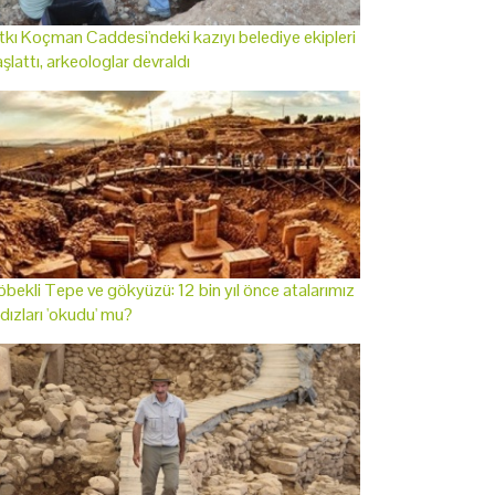
tkı Koçman Caddesi'ndeki kazıyı belediye ekipleri
şlattı, arkeologlar devraldı
bekli Tepe ve gökyüzü: 12 bin yıl önce atalarımız
ldızları 'okudu' mu?