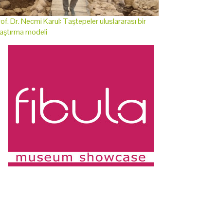
of. Dr. Necmi Karul: Taştepeler uluslararası bir
aştırma modeli