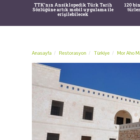
nrısı
TTK'nın Ansiklopedik Türk Tarih
120 bin
horos'un
Sözlüğüne artık mobil uygulama ile
türle
du
erişilebilecek
Anasayfa
Restorasyon
Türkiye
Mor Aho Ma