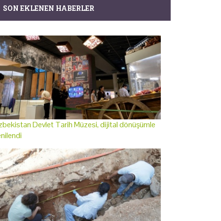
SON EKLENEN HABERLER
bekistan Devlet Tarih Müzesi, dijital dönüşümle
nilendi