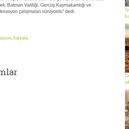
k, Batman Valiliği, Gercüş Kaymakamlığı ve
Sı
storasyon çalışmaları sürüyordu” dedi.
ba
rasyon
,
Süryani
,
mlar
Gö
yı