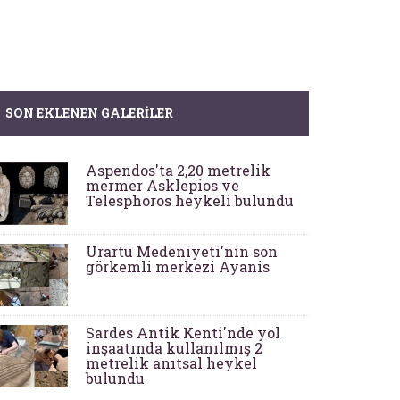
SON EKLENEN GALERILER
Aspendos'ta 2,20 metrelik
mermer Asklepios ve
Telesphoros heykeli bulundu
Urartu Medeniyeti'nin son
görkemli merkezi Ayanis
Sardes Antik Kenti'nde yol
inşaatında kullanılmış 2
metrelik anıtsal heykel
bulundu