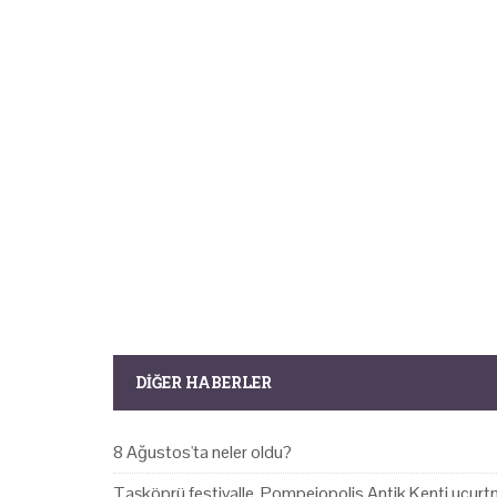
DIĞER HABERLER
8 Ağustos'ta neler oldu?
Taşköprü festivalle, Pompeiopolis Antik Kenti uçurtm