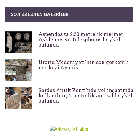
SON EKLENEN GALERILER
Aspendos'ta 2,20 metrelik mermer
Asklepios ve Telesphoros heykeli
bulundu
Urartu Medeniyeti'nin son görkemli
merkezi Ayanis
Sardes Antik Kenti'nde yol inşaatında
kullanılmış 2 metrelik anıtsal heykel
bulundu