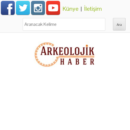
Künye
|
İletişim
Ara: