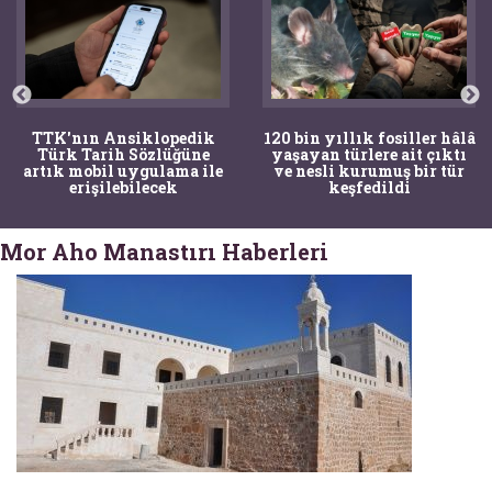
TTK'nın Ansiklopedik
120 bin yıllık fosiller hâlâ
Türk Tarih Sözlüğüne
yaşayan türlere ait çıktı
artık mobil uygulama ile
ve nesli kurumuş bir tür
erişilebilecek
keşfedildi
Mor Aho Manastırı Haberleri