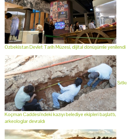
Özbekistan Devlet Tarih Müzesi, dijital dönüşümle yenilendi
Sıtkı
Koçman Caddesi'ndeki kazıyı belediye ekipleri başlattı,
arkeologlar devraldı