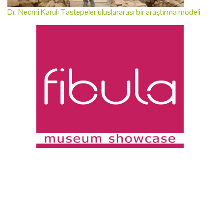
Dr. Necmi Karul: Taştepeler uluslararası bir araştırma modeli