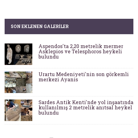
SON EKLENEN GALERILER
Aspendos'ta 2,20 metrelik mermer
Asklepios ve Telesphoros heykeli
bulundu
Urartu Medeniyeti'nin son görkemli
merkezi Ayanis
Sardes Antik Kenti'nde yol inşaatında
kullanılmış 2 metrelik anıtsal heykel
bulundu