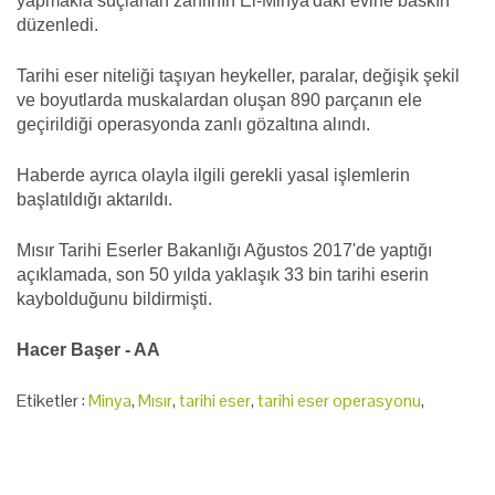
yapmakla suçlanan zanlının El-Minya'daki evine baskın
düzenledi.
Tarihi eser niteliği taşıyan heykeller, paralar, değişik şekil
ve boyutlarda muskalardan oluşan 890 parçanın ele
geçirildiği operasyonda zanlı gözaltına alındı.
Haberde ayrıca olayla ilgili gerekli yasal işlemlerin
başlatıldığı aktarıldı.
Mısır Tarihi Eserler Bakanlığı Ağustos 2017'de yaptığı
açıklamada, son 50 yılda yaklaşık 33 bin tarihi eserin
kaybolduğunu bildirmişti.
Hacer Başer - AA
Etiketler :
Minya
,
Mısır
,
tarihi eser
,
tarihi eser operasyonu
,