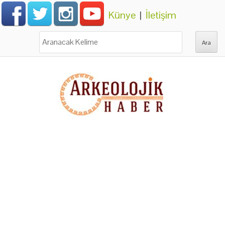
Künye
|
İletişim
Ara: