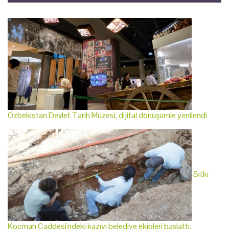
Özbekistan Devlet Tarih Müzesi, dijital dönüşümle yenilendi
Sıtkı
Koçman Caddesi'ndeki kazıyı belediye ekipleri başlattı,