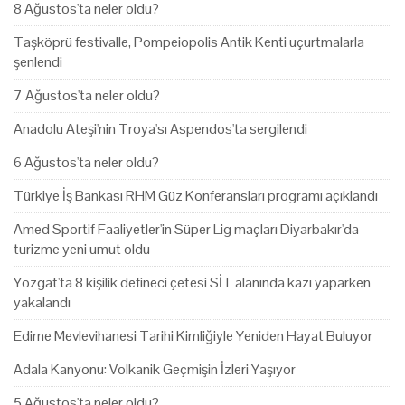
8 Ağustos'ta neler oldu?
Taşköprü festivalle, Pompeiopolis Antik Kenti uçurtmalarla
şenlendi
7 Ağustos'ta neler oldu?
Anadolu Ateşi'nin Troya'sı Aspendos'ta sergilendi
6 Ağustos'ta neler oldu?
Türkiye İş Bankası RHM Güz Konferansları programı açıklandı
Amed Sportif Faaliyetler'in Süper Lig maçları Diyarbakır'da
turizme yeni umut oldu
Yozgat'ta 8 kişilik defineci çetesi SİT alanında kazı yaparken
yakalandı
Edirne Mevlevihanesi Tarihi Kimliğiyle Yeniden Hayat Buluyor
Adala Kanyonu: Volkanik Geçmişin İzleri Yaşıyor
5 Ağustos'ta neler oldu?