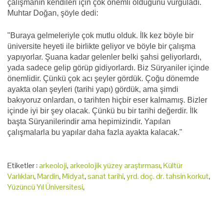
çalışmanın kendileri için çok önemli olduğunu vurguladı.
Muhtar Doğan, şöyle dedi:
"Buraya gelmeleriyle çok mutlu olduk. İlk kez böyle bir
üniversite heyeti ile birlikte geliyor ve böyle bir çalışma
yapıyorlar. Şuana kadar gelenler belki şahsi geliyorlardı,
yada sadece gelip görüp gidiyorlardı. Biz Süryaniler içinde
önemlidir. Çünkü çok acı şeyler gördük. Çoğu dönemde
ayakta olan şeyleri (tarihi yapı) gördük, ama şimdi
bakıyoruz onlardan, o tarihten hiçbir eser kalmamış. Bizler
içinde iyi bir şey olacak. Çünkü bu bir tarihi değerdir. İlk
başta Süryanilerindir ama hepimizindir. Yapılan
çalışmalarla bu yapılar daha fazla ayakta kalacak."
Etiketler :
arkeoloji
,
arkeolojik yüzey araştırması
,
Kültür
Varlıkları
,
Mardin
,
Midyat
,
sanat tarihi
,
yrd. doç. dr. tahsin korkut
,
Yüzüncü Yıl Üniversitesi
,