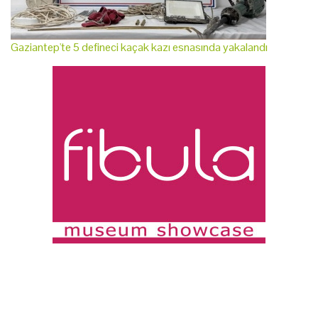
Gaziantep'te 5 defineci kaçak kazı esnasında yakalandı