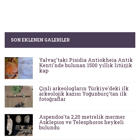
SON EKLENEN GALERILER
Yalvaç'taki Pisidia Antiokheia Antik
Kenti'nde bulunan 1500 yıllık litürjik
kap
Çinli arkeologların Türkiye'deki ilk
arkeolojik kazısı Yoğunburç'tan ilk
fotoğraflar
Aspendos'ta 2,20 metrelik mermer
Asklepios ve Telesphoros heykeli
bulundu