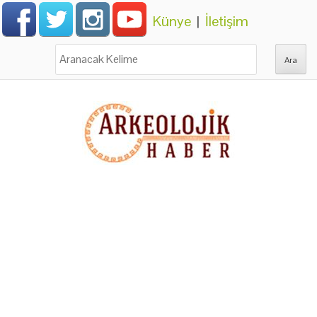
Künye
|
İletişim
Ara: