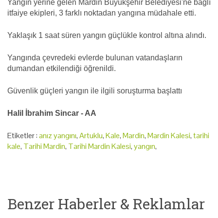
Yangın yerine gelen Mardin Büyükşehir Belediyesi'ne bağlı
itfaiye ekipleri, 3 farklı noktadan yangına müdahale etti.
Yaklaşık 1 saat süren yangın güçlükle kontrol altına alındı.
Yangında çevredeki evlerde bulunan vatandaşların
dumandan etkilendiği öğrenildi.
Güvenlik güçleri yangın ile ilgili soruşturma başlattı
Halil İbrahim Sincar - AA
Etiketler :
anız yangını
,
Artuklu
,
Kale
,
Mardin
,
Mardin Kalesi
,
tarihi
kale
,
Tarihi Mardin
,
Tarihi Mardin Kalesi
,
yangın
,
Benzer Haberler & Reklamlar