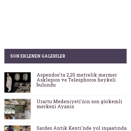
SON EKLENEN GALERILER
Aspendos'ta 2,20 metrelik mermer
Asklepios ve Telesphoros heykeli
bulundu
Urartu Medeniyeti'nin son görkemli
merkezi Ayanis
Sardes Antik Kenti'nde yol inşaatında