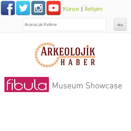
Künye
|
İletişim
Ara: