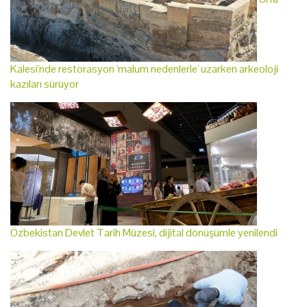
Kalesi'nde restorasyon 'malum nedenlerle' uzarken arkeoloji
kazıları sürüyor
Özbekistan Devlet Tarih Müzesi, dijital dönüşümle yenilendi