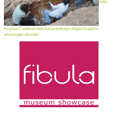
Sıtkı
Koçman Caddesi'ndeki kazıyı belediye ekipleri başlattı,
arkeologlar devraldı