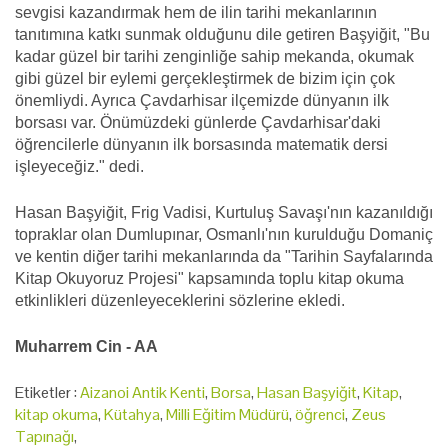
sevgisi kazandırmak hem de ilin tarihi mekanlarının
tanıtımına katkı sunmak olduğunu dile getiren Başyiğit, "Bu
kadar güzel bir tarihi zenginliğe sahip mekanda, okumak
gibi güzel bir eylemi gerçekleştirmek de bizim için çok
önemliydi. Ayrıca Çavdarhisar ilçemizde dünyanın ilk
borsası var. Önümüzdeki günlerde Çavdarhisar'daki
öğrencilerle dünyanın ilk borsasında matematik dersi
işleyeceğiz." dedi.
Hasan Başyiğit, Frig Vadisi, Kurtuluş Savaşı'nın kazanıldığı
topraklar olan Dumlupınar, Osmanlı'nın kurulduğu Domaniç
ve kentin diğer tarihi mekanlarında da "Tarihin Sayfalarında
Kitap Okuyoruz Projesi" kapsamında toplu kitap okuma
etkinlikleri düzenleyeceklerini sözlerine ekledi.
Muharrem Cin - AA
Etiketler :
Aizanoi Antik Kenti
,
Borsa
,
Hasan Başyiğit
,
Kitap
,
kitap okuma
,
Kütahya
,
Milli Eğitim Müdürü
,
öğrenci
,
Zeus
Tapınağı
,