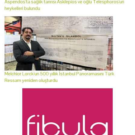
Aspendos'ta sağlık tanrısı Asklepios ve oğlu Telesphoros'un
heykelleri bulundu
Melchior Lorck'un 500 yıllık İstanbul Panoramasını Türk
Ressam yeniden oluşturdu