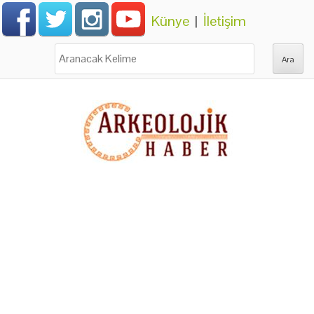
Künye
|
İletişim
Ara: