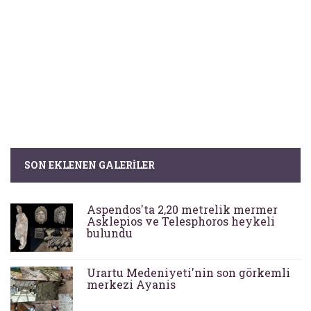
SON EKLENEN GALERILER
Aspendos'ta 2,20 metrelik mermer
Asklepios ve Telesphoros heykeli
bulundu
Urartu Medeniyeti'nin son görkemli
merkezi Ayanis