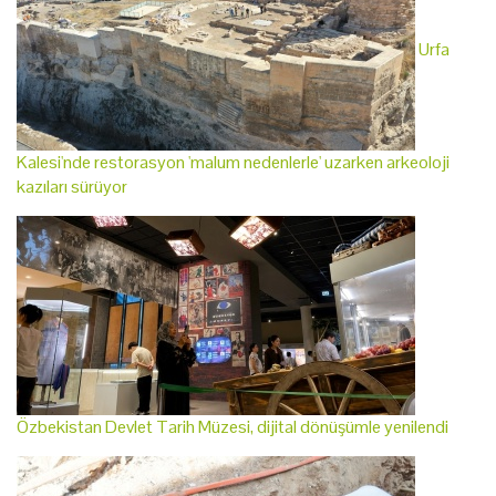
Urfa
Kalesi'nde restorasyon 'malum nedenlerle' uzarken arkeoloji
kazıları sürüyor
Özbekistan Devlet Tarih Müzesi, dijital dönüşümle yenilendi