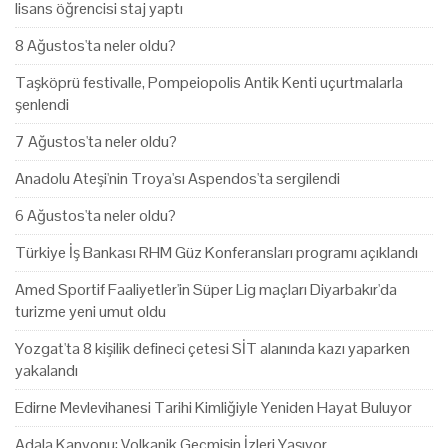
lisans öğrencisi staj yaptı
8 Ağustos'ta neler oldu?
Taşköprü festivalle, Pompeiopolis Antik Kenti uçurtmalarla
şenlendi
7 Ağustos'ta neler oldu?
Anadolu Ateşi'nin Troya'sı Aspendos'ta sergilendi
6 Ağustos'ta neler oldu?
Türkiye İş Bankası RHM Güz Konferansları programı açıklandı
Amed Sportif Faaliyetler'in Süper Lig maçları Diyarbakır'da
turizme yeni umut oldu
Yozgat'ta 8 kişilik defineci çetesi SİT alanında kazı yaparken
yakalandı
Edirne Mevlevihanesi Tarihi Kimliğiyle Yeniden Hayat Buluyor
Adala Kanyonu: Volkanik Geçmişin İzleri Yaşıyor