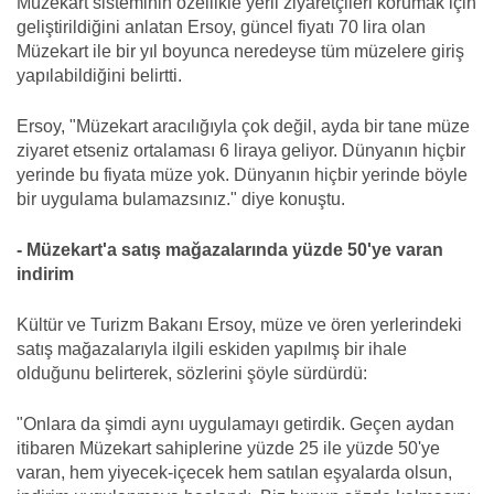
Müzekart sisteminin özellikle yerli ziyaretçileri korumak için
geliştirildiğini anlatan Ersoy, güncel fiyatı 70 lira olan
Müzekart ile bir yıl boyunca neredeyse tüm müzelere giriş
yapılabildiğini belirtti.
Ersoy, "Müzekart aracılığıyla çok değil, ayda bir tane müze
ziyaret etseniz ortalaması 6 liraya geliyor. Dünyanın hiçbir
yerinde bu fiyata müze yok. Dünyanın hiçbir yerinde böyle
bir uygulama bulamazsınız." diye konuştu.
- Müzekart'a satış mağazalarında yüzde 50'ye varan
indirim
Kültür ve Turizm Bakanı Ersoy, müze ve ören yerlerindeki
satış mağazalarıyla ilgili eskiden yapılmış bir ihale
olduğunu belirterek, sözlerini şöyle sürdürdü:
"Onlara da şimdi aynı uygulamayı getirdik. Geçen aydan
itibaren Müzekart sahiplerine yüzde 25 ile yüzde 50'ye
varan, hem yiyecek-içecek hem satılan eşyalarda olsun,