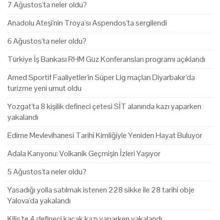
7 Ağustos'ta neler oldu?
Anadolu Ateşi'nin Troya'sı Aspendos'ta sergilendi
6 Ağustos'ta neler oldu?
Türkiye İş Bankası RHM Güz Konferansları programı açıklandı
Amed Sportif Faaliyetler'in Süper Lig maçları Diyarbakır'da
turizme yeni umut oldu
Yozgat'ta 8 kişilik defineci çetesi SİT alanında kazı yaparken
yakalandı
Edirne Mevlevihanesi Tarihi Kimliğiyle Yeniden Hayat Buluyor
Adala Kanyonu: Volkanik Geçmişin İzleri Yaşıyor
5 Ağustos'ta neler oldu?
Yasadığı yolla satılmak istenen 228 sikke ile 28 tarihi obje
Yalova'da yakalandı
Kilis'te 4 defineci kaçak kazı yaparken yakalandı