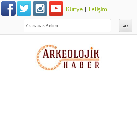
Künye
|
İletişim
Ara: