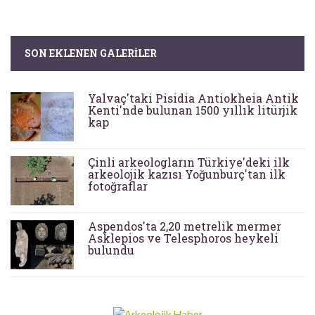
SON EKLENEN GALERILER
Yalvaç'taki Pisidia Antiokheia Antik
Kenti'nde bulunan 1500 yıllık litürjik
kap
Çinli arkeologların Türkiye'deki ilk
arkeolojik kazısı Yoğunburç'tan ilk
fotoğraflar
Aspendos'ta 2,20 metrelik mermer
Asklepios ve Telesphoros heykeli
bulundu