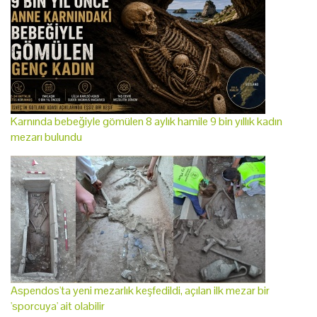
Karnında bebeğiyle gömülen 8 aylık hamile 9 bin yıllık kadın
mezarı bulundu
Aspendos'ta yeni mezarlık keşfedildi, açılan ilk mezar bir
'sporcuya' ait olabilir