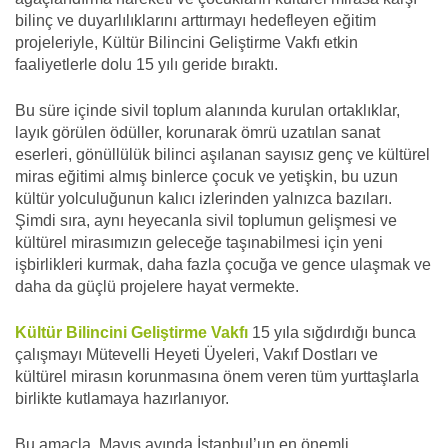
bilinç ve duyarlılıklarını arttırmayı hedefleyen eğitim
projeleriyle, Kültür Bilincini Geliştirme Vakfı etkin
faaliyetlerle dolu 15 yılı geride bıraktı.
Bu süre içinde sivil toplum alanında kurulan ortaklıklar,
layık görülen ödüller, korunarak ömrü uzatılan sanat
eserleri, gönüllülük bilinci aşılanan sayısız genç ve kültürel
miras eğitimi almış binlerce çocuk ve yetişkin, bu uzun
kültür yolculuğunun kalıcı izlerinden yalnızca bazıları.
Şimdi sıra, aynı heyecanla sivil toplumun gelişmesi ve
kültürel mirasımızın geleceğe taşınabilmesi için yeni
işbirlikleri kurmak, daha fazla çocuğa ve gence ulaşmak ve
daha da güçlü projelere hayat vermekte.
Kültür Bilincini Geliştirme Vakfı
15 yıla sığdırdığı bunca
çalışmayı Mütevelli Heyeti Üyeleri, Vakıf Dostları ve
kültürel mirasın korunmasına önem veren tüm yurttaşlarla
birlikte kutlamaya hazırlanıyor.
Bu amaçla, Mayıs ayında İstanbul’un en önemli