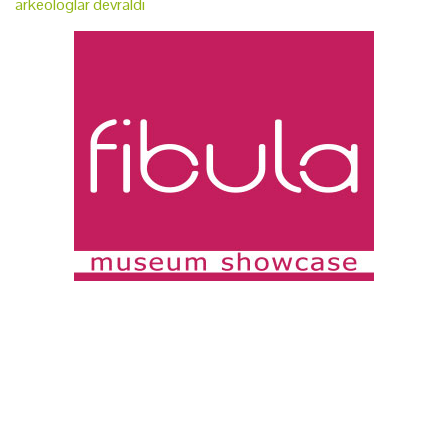
arkeologlar devraldı