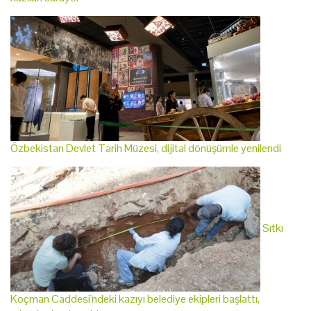
Özbekistan Devlet Tarih Müzesi, dijital dönüşümle yenilendi
Sıtkı
Koçman Caddesi'ndeki kazıyı belediye ekipleri başlattı,