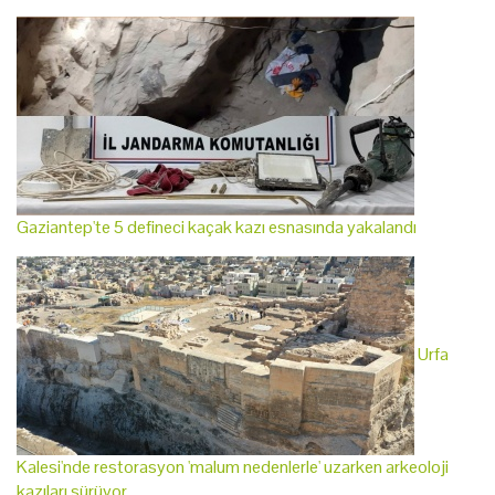
Gaziantep'te 5 defineci kaçak kazı esnasında yakalandı
Urfa
Kalesi'nde restorasyon 'malum nedenlerle' uzarken arkeoloji
kazıları sürüyor