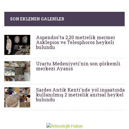
SON EKLENEN GALERILER
Aspendos'ta 2,20 metrelik mermer
Asklepios ve Telesphoros heykeli
bulundu
Urartu Medeniyeti'nin son görkemli
merkezi Ayanis
Sardes Antik Kenti'nde yol inşaatında
kullanılmış 2 metrelik anıtsal heykel
bulundu