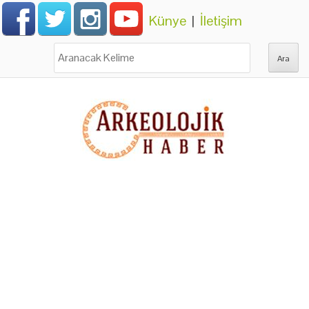
Künye
|
İletişim
Ara: