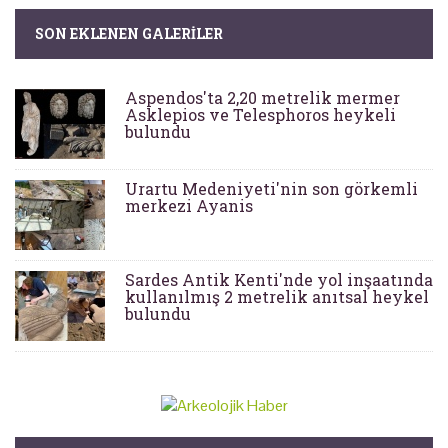
SON EKLENEN GALERILER
Aspendos'ta 2,20 metrelik mermer
Asklepios ve Telesphoros heykeli
bulundu
Urartu Medeniyeti'nin son görkemli
merkezi Ayanis
Sardes Antik Kenti'nde yol inşaatında
kullanılmış 2 metrelik anıtsal heykel
bulundu