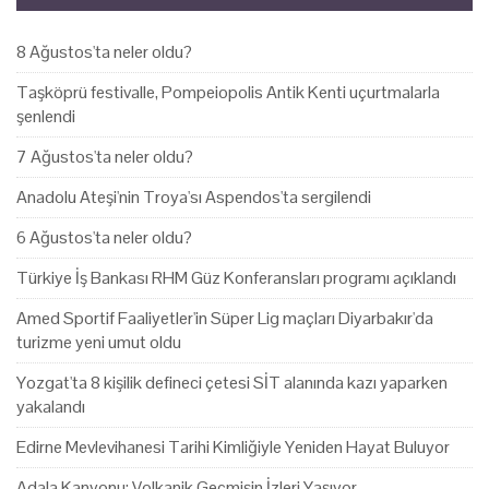
8 Ağustos'ta neler oldu?
Taşköprü festivalle, Pompeiopolis Antik Kenti uçurtmalarla
şenlendi
7 Ağustos'ta neler oldu?
Anadolu Ateşi'nin Troya'sı Aspendos'ta sergilendi
6 Ağustos'ta neler oldu?
Türkiye İş Bankası RHM Güz Konferansları programı açıklandı
Amed Sportif Faaliyetler'in Süper Lig maçları Diyarbakır'da
turizme yeni umut oldu
Yozgat'ta 8 kişilik defineci çetesi SİT alanında kazı yaparken
yakalandı
Edirne Mevlevihanesi Tarihi Kimliğiyle Yeniden Hayat Buluyor
Adala Kanyonu: Volkanik Geçmişin İzleri Yaşıyor