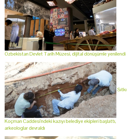
Özbekistan Devlet Tarih Müzesi, dijital dönüşümle yenilendi
Sıtkı
Koçman Caddesi'ndeki kazıyı belediye ekipleri başlattı,
arkeologlar devraldı