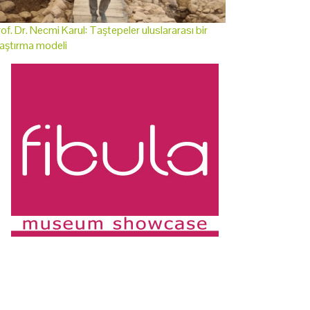
of. Dr. Necmi Karul: Taştepeler uluslararası bir
aştırma modeli