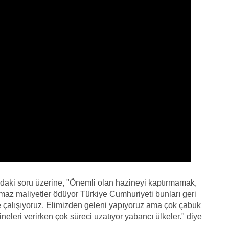
ndaki soru üzerine, "Önemli olan hazineyi kaptırmamak,
lmaz maliyetler ödüyor Türkiye Cumhuriyeti bunları geri
ye çalışıyoruz. Elimizden geleni yapıyoruz ama çok çabuk
eleri verirken çok süreci uzatıyor yabancı ülkeler." diye