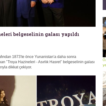
leri belgeselinin galası yapıldı
fından 1873'te önce Yunanistan'a daha sonra
Öz
n "Troya Hazineleri - Asırlık Hasret" belgeselinin galası
ye
rıyla dikkat çekiyor.