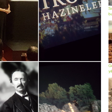
Sı
ba
Gö
yı