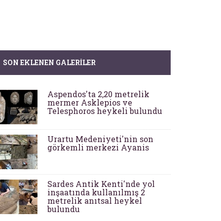
SON EKLENEN GALERILER
Aspendos'ta 2,20 metrelik
mermer Asklepios ve
Telesphoros heykeli bulundu
Urartu Medeniyeti'nin son
görkemli merkezi Ayanis
Sardes Antik Kenti'nde yol
inşaatında kullanılmış 2
metrelik anıtsal heykel
bulundu