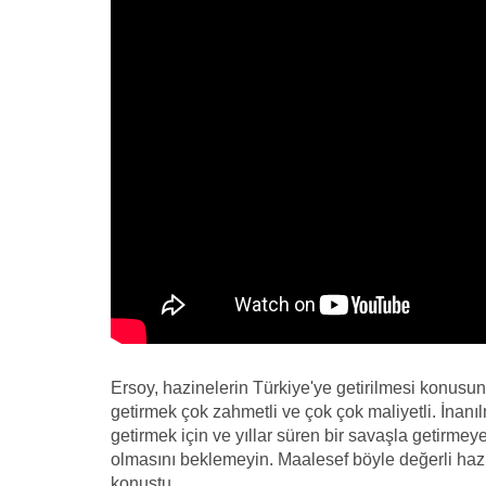
Ersoy, hazinelerin Türkiye'ye getirilmesi konusu
getirmek çok zahmetli ve çok çok maliyetli. İnanı
getirmek için ve yıllar süren bir savaşla getirme
olmasını beklemeyin. Maalesef böyle değerli hazin
konuştu.