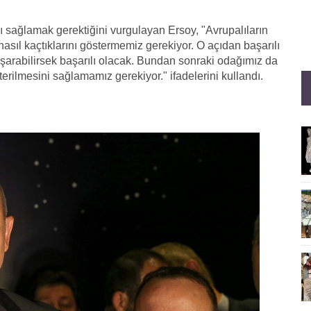
 sağlamak gerektiğini vurgulayan Ersoy, "Avrupalıların
asıl kaçtıklarını göstermemiz gerekiyor. O açıdan başarılı
arabilirsek başarılı olacak. Bundan sonraki odağımız da
erilmesini sağlamamız gerekiyor." ifadelerini kullandı.