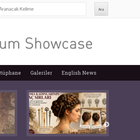
ra:
tüphane
Galeriler
English News