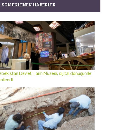
SON EKLENEN HABERLER
bekistan Devlet Tarih Müzesi, dijital dönüşümle
nilendi