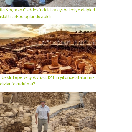
tkı Koçman Caddesi'ndeki kazıyı belediye ekipleri
şlattı, arkeologlar devraldı
bekli Tepe ve gökyüzü: 12 bin yıl önce atalarımız
ldızları 'okudu' mu?