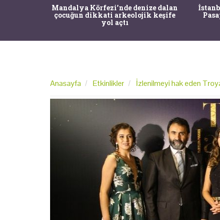
pçıları
Mandalya Körfezi’nde denize dalan
İstanb
in sırrını
çocuğun dikkati arkeolojik keşife
Pasa
ü
yol açtı
Anasayfa
Etkinlikler
İzlenilmeyi hak eden Troya