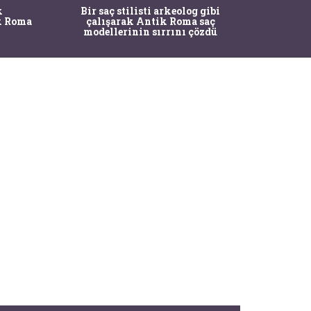
k
Bir saç stilisti arkeolog gibi
Aspe
k Roma
çalışarak Antik Roma saç
Asklepi
modellerinin sırrını çözdü
h