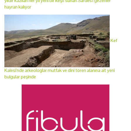
yıldır kazılan her yıl yeni bir keşif sunan Sardes'i gezenler
hayran kalıyor
Kef
Kalesi'nde arkeologlar mutfak ve dini tören alanına ait yeni
bulgular peşinde