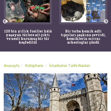
120 bin yıllık fosiller hâlâ
Bir torba kemik adli
yaşayan türlere ait çıktı
tıpçıları şaşkına çevirdi,
ve nesli kurumuş bir tür
kemiklerin sırrını
keşfedildi
arkeologlar çözdü
Anasayfa
Kütüphane
İstanbul'un Tarihi Alanları