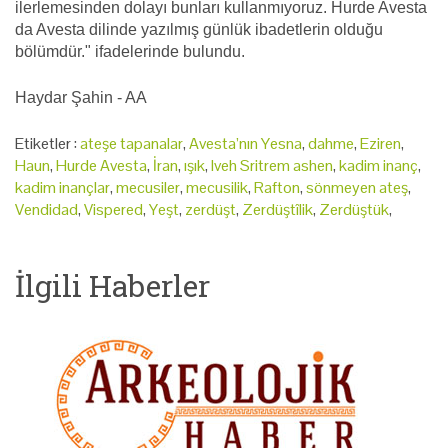
ilerlemesinden dolayı bunları kullanmıyoruz. Hurde Avesta
da Avesta dilinde yazılmış günlük ibadetlerin olduğu
bölümdür." ifadelerinde bulundu.
Haydar Şahin - AA
Etiketler :
ateşe tapanalar
,
Avesta’nın Yesna
,
dahme
,
Eziren
,
Haun
,
Hurde Avesta
,
İran
,
ışık
,
Iveh Sritrem ashen
,
kadim inanç
,
kadim inançlar
,
mecusiler
,
mecusilik
,
Rafton
,
sönmeyen ateş
,
Vendidad
,
Vispered
,
Yeşt
,
zerdüşt
,
Zerdüştîlik
,
Zerdüştük
,
İlgili Haberler