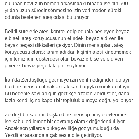
bulunan havuzun hemen arkasındaki binada ise bin 500
yıldan uzun süredir sönmesine izin verilmeden sürekli
odunla beslenen ateş odası bulunuyor.
Belirli sürelerle ateşi kontrol edip odunla besleyen beyaz
elbiseli ateş koruyucusunun elindeki beyaz eldiven ile
beyaz peçesi dikkatleri çekiyor. Dinin mensupları, ateş
koruyucusu olarak tanımladıkları kişinin ateşi kirletmemek
için temizliğin göstergesi olan beyaz elbise ve eldiven
giyerek beyaz peçe taktığını söylüyor.
İran’da Zerdüştlüğe geçmeye izin verilmediğinden dolayı
bu dine mensup olmak ancak kan bağıyla mümkün oluyor.
Bu nedenle sayıları gün geçtikçe azalan Zerdüştler, daha
fazla kendi içine kapalı bir topluluk olmaya doğru yol alıyor.
Zerdüşt bir kadının başka dine mensup biriyle evlenmesi
ise kabul edilemez bir davranış olarak değerlendiriliyor.
Ancak son yıllarda birkaç evliliğe göz yumulduğu da
Yezdliler arasında alçak sesle dile getiriliyor.