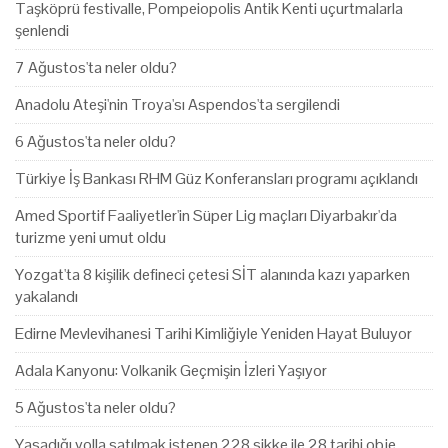
Taşköprü festivalle, Pompeiopolis Antik Kenti uçurtmalarla
şenlendi
7 Ağustos'ta neler oldu?
Anadolu Ateşi'nin Troya'sı Aspendos'ta sergilendi
6 Ağustos'ta neler oldu?
Türkiye İş Bankası RHM Güz Konferansları programı açıklandı
Amed Sportif Faaliyetler'in Süper Lig maçları Diyarbakır'da
turizme yeni umut oldu
Yozgat'ta 8 kişilik defineci çetesi SİT alanında kazı yaparken
yakalandı
Edirne Mevlevihanesi Tarihi Kimliğiyle Yeniden Hayat Buluyor
Adala Kanyonu: Volkanik Geçmişin İzleri Yaşıyor
5 Ağustos'ta neler oldu?
Yasadığı yolla satılmak istenen 228 sikke ile 28 tarihi obje