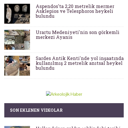
Aspendos'ta 2,20 metrelik mermer
Asklepios ve Telesphoros heykeli
bulundu
Urartu Medeniyeti'nin son görkemli
merkezi Ayanis
Sardes Antik Kenti'nde yol inşaatında
kullanılmış 2 metrelik anıtsal heykel
bulundu
SON EKLENEN VIDEOLAR