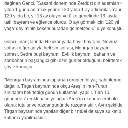
değinen Genci, "Sasani döneminde Zerdüşt din adamları 4
yılda 1 günü artırmak yerine 120 yılda 1 ay artırırdılar. Yani
120 yılda bir, yıl 13 ay oluyor ve ülke genelinde 13. ayda
tatil, bayram ve eğlence olurdu. O ayı görmek için '120 yıl
yaşa' deyiminin kökeni buradan gelmektedir." diye konuştu.
Genci, inançlarında Nikukar yada hayır bayramı, Nevruz
sofrası diğer adıyla heft sin sofrası, Mehrgan bayramı
sofrası, Sedre puşi bayramı, Evlilik bayramı, baharın ve
sonbaharın başlangıcı gibi özel günler olduğunu belirterek
şöyle konuştu:
"Mehrgan bayramında toplanan ürünler ihtiyaç sahiplerine
dağıtılır. Tirgan bayramında okçu Areş’in İran-Turan
sınırlarını belirlediği günün kutlaması yapılır. Tirin 10.
gününde 7 renkli palmiye ağacı Areş’in okunun sembolü
olarak tutulur ve rüzgar gününde rüzgara atılır. Aynı şekilde
Tirgan bayramında yapılan diğer bir ritüel de suya su katıp
kutlama yapılmasıdır.