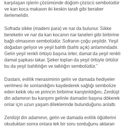
karşılaşan işlerin çözümünde düğüm çözücü sembolüdür
ve karı koca makasın iki keskin tarafı gibi beraber
ilerlemelidir.
Sofrada sikke (madeni para) ve nar da bulunur. Sikke
bereketin ve nar da karı kocanın nar taneleri gibi birbirine
bağlı olmasının sembolüdür. Sofranın çoğu yeşildir. Yeşil
doğadan geliyor ve yeşil bahtlı (bahtı açık) anlamındadır.
Gelin yeşil renkli örtüyü başına örter, damat da yeşil renkli
damat şapkası takar. Şeker topları da yeşil örtüyle örtülür
bu da yeşil bahtlılığın ve tatlılığın sembolüdür."
Dastani, evlilik merasiminin gelin ve damada hediyeler
verilmesi ile sonlandığını kaydederek sağlığı sembolize
eden kekik otu ve pirincin birbirine karıştırıldığını, Zerdüşt
din adamının bu karışımı gelinle damadın başına dökerek
onlar için uzun yaşam dileklerinde bulunduğunu anlattı.
Zerdüşt din adamının, gelin ve damada evlilik öğütlerini
okuduktan sonra onlara tek bir soru sorduğunu aktaran