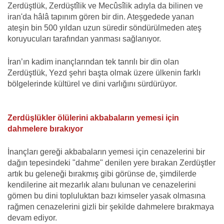
Zerdüştlük, Zerdüştîlik ve Mecûsîlik adıyla da bilinen ve
iran'da hâlâ tapınım gören bir din. Ateşgedede yanan
ateşin bin 500 yıldan uzun süredir söndürülmeden ateş
koruyucuları tarafından yanması sağlanıyor.
İran’ın kadim inançlarından tek tanrılı bir din olan
Zerdüştlük, Yezd şehri başta olmak üzere ülkenin farklı
bölgelerinde kültürel ve dini varlığını sürdürüyor.
Zerdüşlükler ölülerini akbabaların yemesi için
dahmelere bırakıyor
İnançları gereği akbabaların yemesi için cenazelerini bir
dağın tepesindeki "dahme" denilen yere bırakan Zerdüştler
artık bu geleneği bırakmış gibi görünse de, şimdilerde
kendilerine ait mezarlık alanı bulunan ve cenazelerini
gömen bu dini topluluktan bazı kimseler yasak olmasına
rağmen cenazelerini gizli bir şekilde dahmelere bırakmaya
devam ediyor.