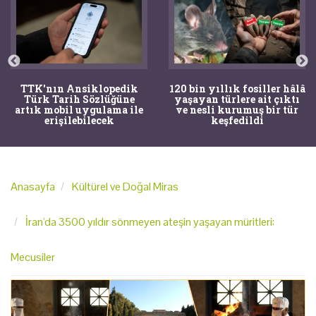
TTK'nın Ansiklopedik
120 bin yıllık fosiller hâlâ
Türk Tarih Sözlüğüne
yaşayan türlere ait çıktı
artık mobil uygulama ile
ve nesli kurumuş bir tür
erişilebilecek
keşfedildi
Anasayfa
Kültürel ve Doğal Miras
İran'da 3500 yıldır sönmeyen ateşin yaşayan müritleri:
Mecusiler