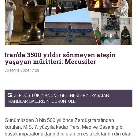
İran'da 3500 yıldır sönmeyen ateşin
yaşayan müritleri: Mecusiler
26 MART 2024 17:28
ZERDÜŞTLÜK INANÇ VE GELENEKLERINI YAŞATAN
İRANLILAR GALERISINI GÖRÜNTÜLE
Günümüzden 3 bin 500 yıl önce Zerdüşt tarafından
kurulan, M.S. 7. yüzyıla kadar Pers, Med ve Sasani gibi
büyük imparatorlukların dini olan en eski tek tanrılı din olan