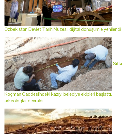
Özbekistan Devlet Tarih Müzesi, dijital dönüşümle yenilendi
Sıtkı
Koçman Caddesi'ndeki kazıyı belediye ekipleri başlattı,
arkeologlar devraldı