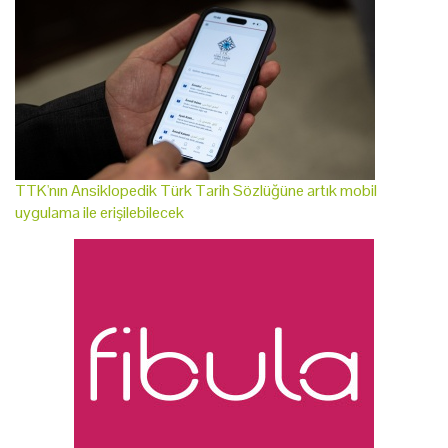
TTK'nın Ansiklopedik Türk Tarih Sözlüğüne artık mobil
uygulama ile erişilebilecek