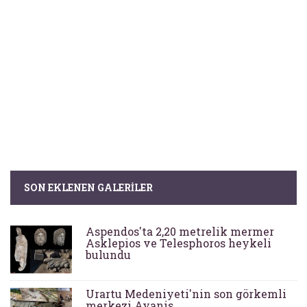
SON EKLENEN GALERILER
Aspendos'ta 2,20 metrelik mermer
Asklepios ve Telesphoros heykeli
bulundu
Urartu Medeniyeti'nin son görkemli
merkezi Ayanis