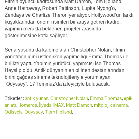
Filmin oyuncu kadrosunda Matt Damon, Tom Holland,
Anne Hathaway, Robert Pattinson, Lupita Nyong'o,
Zendaya ve Charlize Theron yer alıyor. Hollywood’un farklı
kuşaklarından önemli isimleri bir araya getiren kadro,
yapımın merakla beklenen projeler arasında
gösterilmesine katkı sağlıyor.
Senaryosunu da kaleme alan Christopher Nolan, filmin
yönetmenliğini üstlenirken yapımcılığı Emma Thomas ile
birlikte yaptı. Yapımın yürütücü yapımcısı ise Thomas
Hayslip oldu. Antik dünyanın en bilinen destanlarından
birini çağdaş sinema teknolojileriyle yorumlayan
“Odyssey”, 17 Temmuz’da izleyiciyle buluşacak.
Etiketler :
antik yunan
,
Christopher Nolan
,
Emma Thomas
,
epik
anlatı
,
Homeros
,
İlyada
,
IMAX
,
Matt Damon
,
mitolojik sinema
,
Odisseia
,
Odyssey
,
Tom Holland
,