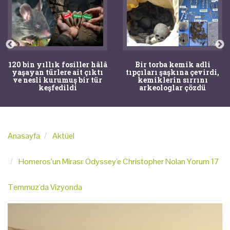
120 bin yıllık fosiller hâlâ
Bir torba kemik adli
yaşayan türlere ait çıktı
tıpçıları şaşkına çevirdi,
ve nesli kurumuş bir tür
kemiklerin sırrını
keşfedildi
arkeologlar çözdü
Anasayfa
Aktüel
Homeros’un Mirası: Odyssey'e Christopher Nolan Yorum 17
Temmuz'da Vizyonda