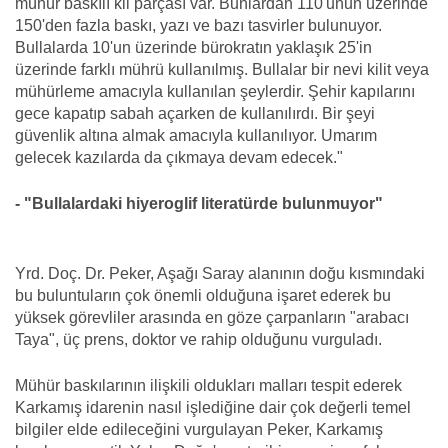
mühür baskılı kil parçası var. Bunlardan 110'unun üzerinde
150'den fazla baskı, yazı ve bazı tasvirler bulunuyor.
Bullalarda 10'un üzerinde bürokratın yaklaşık 25'in
üzerinde farklı mührü kullanılmış. Bullalar bir nevi kilit veya
mühürleme amacıyla kullanılan şeylerdir. Şehir kapılarını
gece kapatıp sabah açarken de kullanılırdı. Bir şeyi
güvenlik altına almak amacıyla kullanılıyor. Umarım
gelecek kazılarda da çıkmaya devam edecek."
- "Bullalardaki hiyeroglif literatürde bulunmuyor"
Yrd. Doç. Dr. Peker, Aşağı Saray alanının doğu kısmındaki
bu buluntuların çok önemli olduğuna işaret ederek bu
yüksek görevliler arasında en göze çarpanların "arabacı
Taya", üç prens, doktor ve rahip olduğunu vurguladı.
Mühür baskılarının ilişkili oldukları malları tespit ederek
Karkamış idarenin nasıl işlediğine dair çok değerli temel
bilgiler elde edileceğini vurgulayan Peker, Karkamış