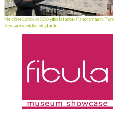
Melchior Lorck'un 500 yıllık İstanbul Panoramasını Türk
Ressam yeniden oluşturdu