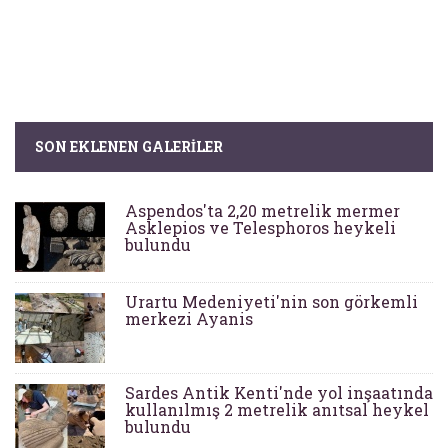
SON EKLENEN GALERILER
Aspendos'ta 2,20 metrelik mermer
Asklepios ve Telesphoros heykeli
bulundu
Urartu Medeniyeti'nin son görkemli
merkezi Ayanis
Sardes Antik Kenti'nde yol inşaatında
kullanılmış 2 metrelik anıtsal heykel
bulundu