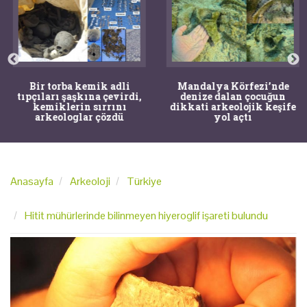
Bir torba kemik adli
Mandalya Körfezi’nde
tıpçıları şaşkına çevirdi,
denize dalan çocuğun
kemiklerin sırrını
dikkati arkeolojik keşife
arkeologlar çözdü
yol açtı
Anasayfa
Arkeoloji
Türkiye
Hitit mühürlerinde bilinmeyen hiyeroglif işareti bulundu