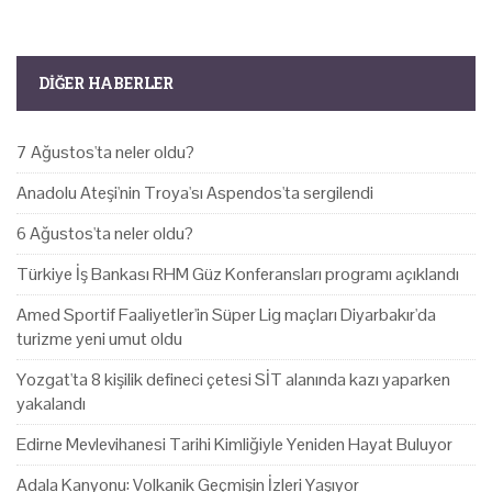
DIĞER HABERLER
7 Ağustos'ta neler oldu?
Anadolu Ateşi'nin Troya'sı Aspendos'ta sergilendi
6 Ağustos'ta neler oldu?
Türkiye İş Bankası RHM Güz Konferansları programı açıklandı
Amed Sportif Faaliyetler'in Süper Lig maçları Diyarbakır'da
turizme yeni umut oldu
Yozgat'ta 8 kişilik defineci çetesi SİT alanında kazı yaparken
yakalandı
Edirne Mevlevihanesi Tarihi Kimliğiyle Yeniden Hayat Buluyor
Adala Kanyonu: Volkanik Geçmişin İzleri Yaşıyor