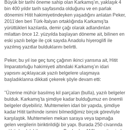
Büyük bir tarihi öneme sahip olan Karkamış'ın, yaklaşık 4
bin 400 yıldır tarih sayfasında olduğunu ve en parlak
dönemini Hitit hakimiyetindeyken yaşadığını anlatan Peker,
2011'den beri Türk-İtalyan ortaklığında Karkamış'ta
yürüttükleri kazılarda, demir çağı olarak adlandırılan
milattan önce 12. yüzyılda başlayan döneme ait, bilinen en
eski yazılı belge ile çok sayıda Anadolu hiyeroglifi ile
yazılmış yazıtlar bulduklarını belirtti.
Peker, bu yıl ise geç tunç çağının ikinci yarısına ait, Hitit
İmparatorluğu hakimiyeti altındaki Karkamış'ın idari
yapısını açıklayacak yazılı belgelere ulaşmaya
başladıklarına dikkati çekerek şöyle devam etti:
"Üzerine mühür basılmış kil parçaları (bulla), yazılı belgeler
bulduk. Karkamış'ta şimdiye kadar bulduğumuz en önemli
belgeler diyebiliriz. Muhtemelen idari bir yapıda, şimdiye
kadar Hitit tarihinde ismini bilmediğimiz birçok görevliyle
karşılaştık. Muhtemelen mekan saraya veya tapınağa
gelen vergilerin biriktirildiği bir yapı. Burada 250 civarında