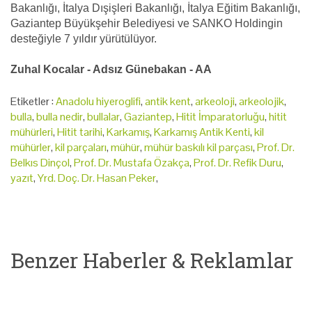
Bakanlığı, İtalya Dışişleri Bakanlığı, İtalya Eğitim Bakanlığı,
Gaziantep Büyükşehir Belediyesi ve SANKO Holdingin
desteğiyle 7 yıldır yürütülüyor.
Zuhal Kocalar - Adsız Günebakan - AA
Etiketler :
Anadolu hiyeroglifi
,
antik kent
,
arkeoloji
,
arkeolojik
,
bulla
,
bulla nedir
,
bullalar
,
Gaziantep
,
Hitit İmparatorluğu
,
hitit
mühürleri
,
Hitit tarihi
,
Karkamış
,
Karkamış Antik Kenti
,
kil
mühürler
,
kil parçaları
,
mühür
,
mühür baskılı kil parçası
,
Prof. Dr.
Belkıs Dinçol
,
Prof. Dr. Mustafa Özakça
,
Prof. Dr. Refik Duru
,
yazıt
,
Yrd. Doç. Dr. Hasan Peker
,
Benzer Haberler & Reklamlar