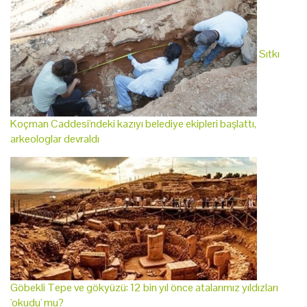
Sıtkı
Koçman Caddesi'ndeki kazıyı belediye ekipleri başlattı,
arkeologlar devraldı
Göbekli Tepe ve gökyüzü: 12 bin yıl önce atalarımız yıldızları
'okudu' mu?