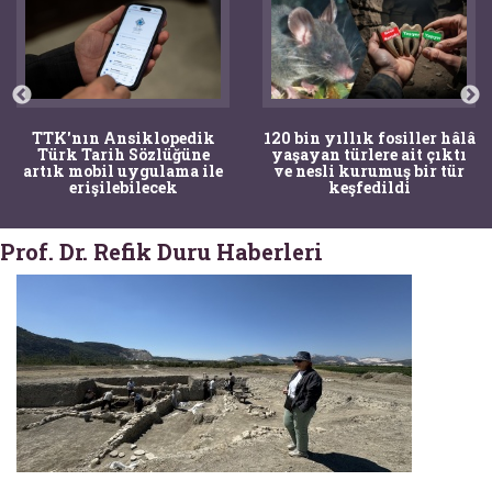
120 bin yıllık fosiller hâlâ
Bir torba kemik adli
yaşayan türlere ait çıktı
tıpçıları şaşkına çevirdi,
ve nesli kurumuş bir tür
kemiklerin sırrını
keşfedildi
arkeologlar çözdü
Prof. Dr. Refik Duru Haberleri