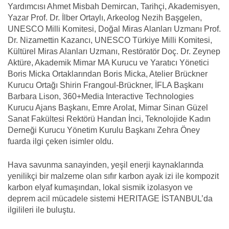
Yardımcısı Ahmet Misbah Demircan, Tarihçi, Akademisyen,
Yazar Prof. Dr. İlber Ortaylı, Arkeolog Nezih Başgelen,
UNESCO Milli Komitesi, Doğal Miras Alanları Uzmanı Prof.
Dr. Nizamettin Kazancı, UNESCO Türkiye Milli Komitesi,
Kültürel Miras Alanları Uzmanı, Restöratör Doç. Dr. Zeynep
Aktüre, Akademik Mimar MA Kurucu ve Yaratıcı Yönetici
Boris Micka Ortaklarından Boris Micka, Atelier Brückner
Kurucu Ortağı Shirin Frangoul-Brückner, İFLA Başkanı
Barbara Lison, 360+Media Interactive Technologies
Kurucu Ajans Başkanı, Emre Arolat, Mimar Sinan Güzel
Sanat Fakültesi Rektörü Handan İnci, Teknolojide Kadın
Derneği Kurucu Yönetim Kurulu Başkanı Zehra Öney
fuarda ilgi çeken isimler oldu.
Hava savunma sanayinden, yeşil enerji kaynaklarında
yenilikçi bir malzeme olan sıfır karbon ayak izi ile kompozit
karbon elyaf kumaşından, lokal sismik izolasyon ve
deprem acil mücadele sistemi HERITAGE İSTANBUL’da
ilgilileri ile buluştu.