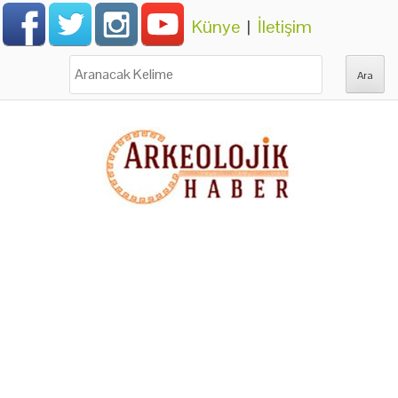
Künye
|
İletişim
Ara: