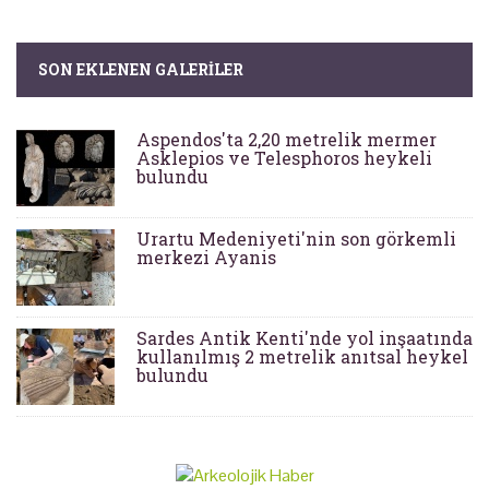
SON EKLENEN GALERILER
Aspendos'ta 2,20 metrelik mermer
Asklepios ve Telesphoros heykeli
bulundu
Urartu Medeniyeti'nin son görkemli
merkezi Ayanis
Sardes Antik Kenti'nde yol inşaatında
kullanılmış 2 metrelik anıtsal heykel
bulundu