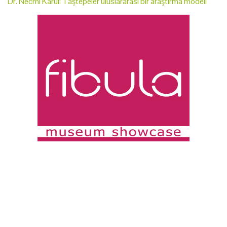
Dr. Necmi Karul: Taştepeler uluslararası bir araştırma modeli