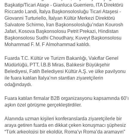
Başkatip/Ticari Ataşe - Gianluca Guerriero, ITA Direktörü
Riccardo Landi, İtalya Başkonsolosluğu Ticari Ataşesi -
Giovanni Turturiello, İtalyan Kültür Merkezi Direktörü
Salvatore Schirmo, İran Başkonsolosluğu’ndan Kourosh
Jafari, Kosova Başkonsolosu Petrit Prekazi, Hindistan
Başkonsolosu Sudhi Choudhary, Kuveyt Başkonsolosu
Mohammad F. M. F Almohammad katıldı.
Fuarda T.C. Kültür ve Turizm Bakanlığı, Vakıflar Genel
Müdürlüğü, PTT, İ.B.B Miras, Balıkesir Büyükşehir
Belediyesi, Fatih Belediyesi Kültür A.Ş. ve ülke pavilyonu
ile fuara katılan İtalya’nın stantları ziyaretçilerin
odağındaydı.
Fuara katılan firmalar B2B organizasyonu kapsamında 60’ı
aşkın özel görüşme gerçekleştirdiler.
Alanında uzman kişileri konferanslarda ziyaretçilerle bir
araya getiren fuarda en dikkat çeken konuşmacı şüphesiz
“Türk arkeolojisi bir ekoldür, Roma’yı Roma’da aramayın”