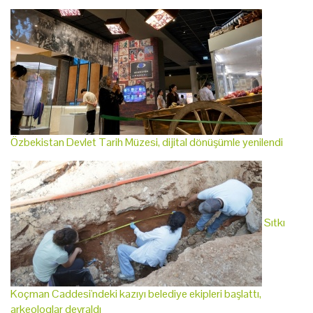
Özbekistan Devlet Tarih Müzesi, dijital dönüşümle yenilendi
Sıtkı
Koçman Caddesi'ndeki kazıyı belediye ekipleri başlattı,
arkeologlar devraldı