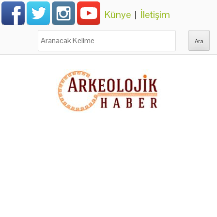
Künye
|
İletişim
Ara: