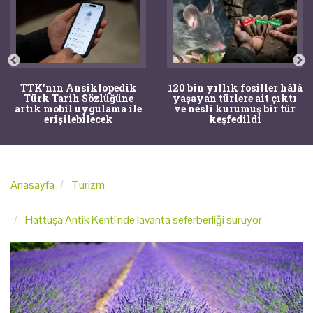
TTK'nın Ansiklopedik
120 bin yıllık fosiller hâlâ
Türk Tarih Sözlüğüne
yaşayan türlere ait çıktı
artık mobil uygulama ile
ve nesli kurumuş bir tür
erişilebilecek
keşfedildi
Anasayfa
Turizm
Hattuşa Antik Kenti'nde lavanta seferberliği sürüyor