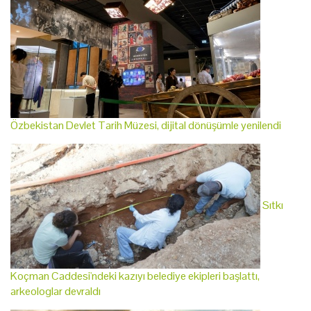
Özbekistan Devlet Tarih Müzesi, dijital dönüşümle yenilendi
Sıtkı
Koçman Caddesi'ndeki kazıyı belediye ekipleri başlattı,
arkeologlar devraldı