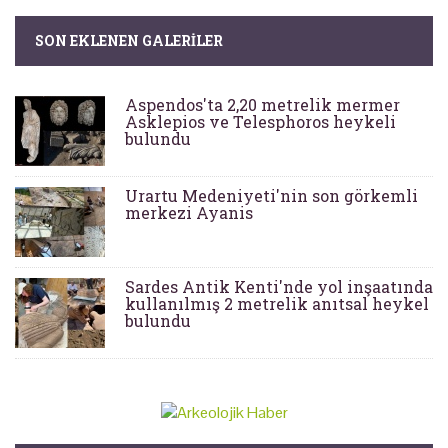
SON EKLENEN GALERILER
Aspendos'ta 2,20 metrelik mermer
Asklepios ve Telesphoros heykeli
bulundu
Urartu Medeniyeti'nin son görkemli
merkezi Ayanis
Sardes Antik Kenti'nde yol inşaatında
kullanılmış 2 metrelik anıtsal heykel
bulundu