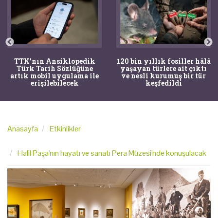
TTK'nın Ansiklopedik
120 bin yıllık fosiller hâlâ
Türk Tarih Sözlüğüne
yaşayan türlere ait çıktı
artık mobil uygulama ile
ve nesli kurumuş bir tür
erişilebilecek
keşfedildi
Anasayfa
Etkinlikler
Halil Paşa'nın hayatı ve sanatı Pera Müzesi'nde konuşulacak