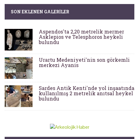
SON EKLENEN GALERILER
Aspendos'ta 2,20 metrelik mermer
Asklepios ve Telesphoros heykeli
bulundu
Urartu Medeniyeti'nin son görkemli
merkezi Ayanis
Sardes Antik Kenti'nde yol inşaatında
kullanılmış 2 metrelik anıtsal heykel
bulundu