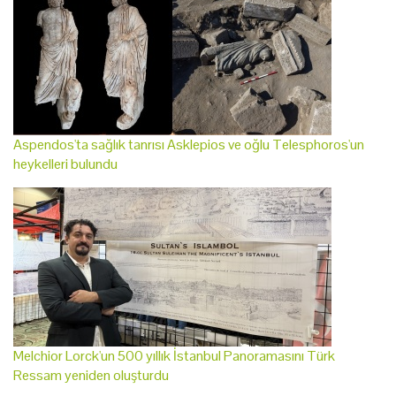
Aspendos'ta sağlık tanrısı Asklepios ve oğlu Telesphoros'un
heykelleri bulundu
Melchior Lorck'un 500 yıllık İstanbul Panoramasını Türk
Ressam yeniden oluşturdu