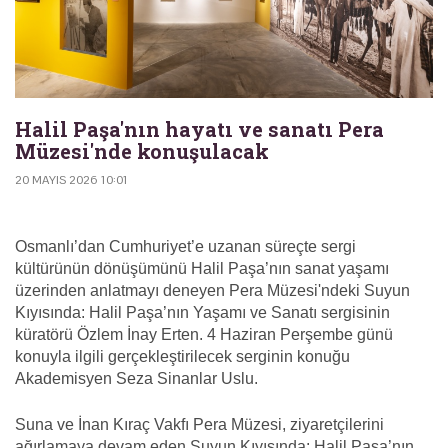
Halil Paşa'nın hayatı ve sanatı Pera
Müzesi'nde konuşulacak
20 MAYIS 2026 10:01
Osmanlı’dan Cumhuriyet’e uzanan süreçte sergi
kültürünün dönüşümünü Halil Paşa’nın sanat yaşamı
üzerinden anlatmayı deneyen Pera Müzesi'ndeki Suyun
Kıyısında: Halil Paşa’nın Yaşamı ve Sanatı sergisinin
küratörü Özlem İnay Erten. 4 Haziran Perşembe günü
konuyla ilgili gerçekleştirilecek serginin konuğu
Akademisyen Seza Sinanlar Uslu.
Suna ve İnan Kıraç Vakfı Pera Müzesi, ziyaretçilerini
ağırlamaya devam eden Suyun Kıyısında: Halil Paşa’nın