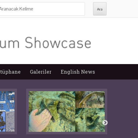
ra:
tüphane
Galeriler
English News