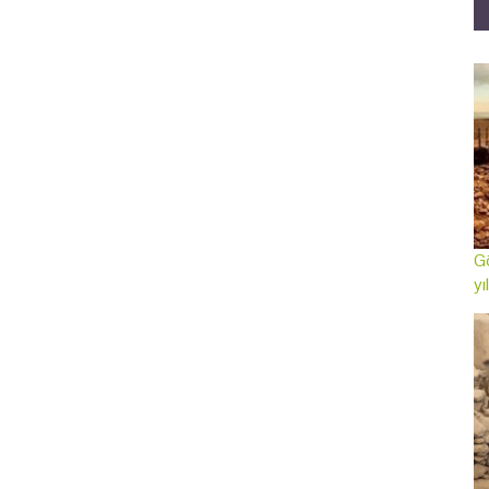
Gö
yı