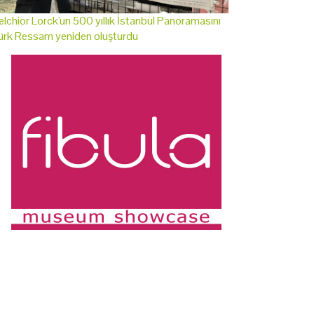
lchior Lorck'un 500 yıllık İstanbul Panoramasını
ürk Ressam yeniden oluşturdu