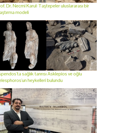
of. Dr. Necmi Karul: Taştepeler uluslararası bir
aştırma modeli
pendos'ta sağlık tanrısı Asklepios ve oğlu
lesphoros'un heykelleri bulundu