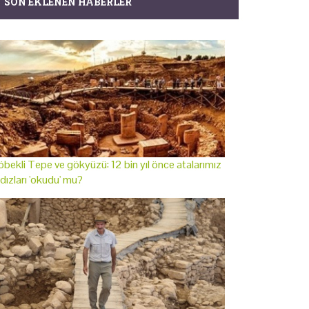
SON EKLENEN HABERLER
bekli Tepe ve gökyüzü: 12 bin yıl önce atalarımız
ldızları 'okudu' mu?