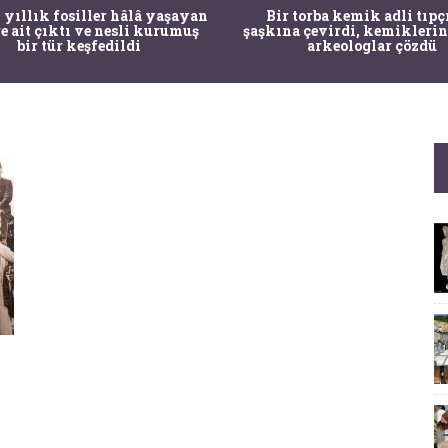
 yıllık fosiller hâlâ yaşayan
Bir torba kemik adli tıpç
re ait çıktı ve nesli kurumuş
şaşkına çevirdi, kemiklerin
bir tür keşfedildi
arkeologlar çözdü