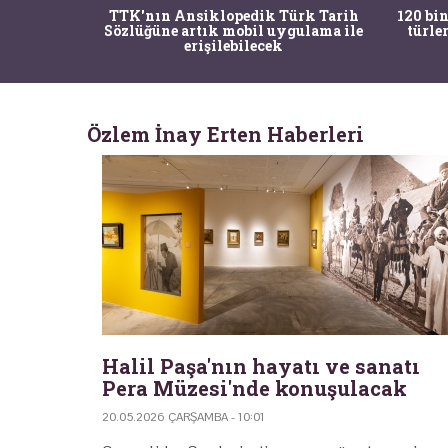
nrısı
TTK'nın Ansiklopedik Türk Tarih
120 bin
horos'un
Sözlüğüne artık mobil uygulama ile
türle
du
erişilebilecek
Özlem İnay Erten Haberleri
Halil Paşa'nın hayatı ve sanatı
Pera Müzesi'nde konuşulacak
20.05.2026 ÇARŞAMBA - 10:01