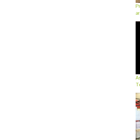
Pr
ar
As
Te