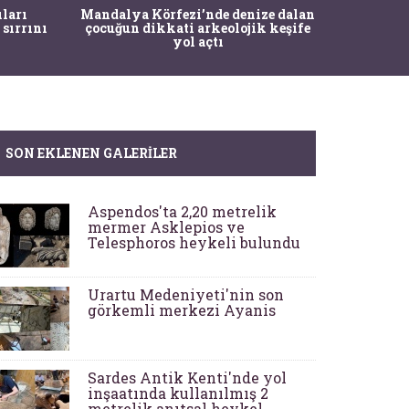
İstanbul
ıları
Mandalya Körfezi’nde denize dalan
Pasapo
 sırrını
çocuğun dikkati arkeolojik keşife
yol açtı
SON EKLENEN GALERILER
Aspendos'ta 2,20 metrelik
mermer Asklepios ve
Telesphoros heykeli bulundu
Urartu Medeniyeti'nin son
görkemli merkezi Ayanis
Sardes Antik Kenti'nde yol
inşaatında kullanılmış 2
metrelik anıtsal heykel