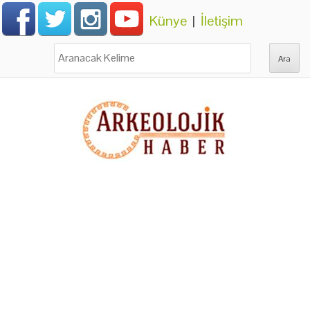
Künye
|
İletişim
Ara: