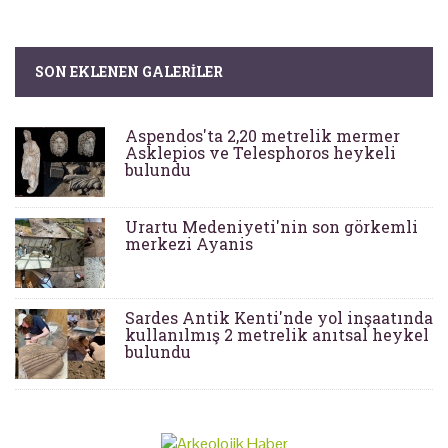
SON EKLENEN GALERILER
Aspendos'ta 2,20 metrelik mermer
Asklepios ve Telesphoros heykeli
bulundu
Urartu Medeniyeti'nin son görkemli
merkezi Ayanis
Sardes Antik Kenti'nde yol inşaatında
kullanılmış 2 metrelik anıtsal heykel
bulundu