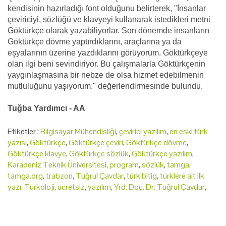
kendisinin hazırladığı font olduğunu belirterek, "İnsanlar
çeviriciyi, sözlüğü ve klavyeyi kullanarak istedikleri metni
Göktürkçe olarak yazabiliyorlar. Son dönemde insanların
Göktürkçe dövme yaptırdıklarını, araçlarına ya da
eşyalarının üzerine yazdıklarını görüyorum. Göktürkçeye
olan ilgi beni sevindiriyor. Bu çalışmalarla Göktürkçenin
yaygınlaşmasına bir nebze de olsa hizmet edebilmenin
mutluluğunu yaşıyorum." değerlendirmesinde bulundu.
Tuğba Yardımcı - AA
Etiketler :
Bilgisayar Mühendisliği
,
çevirici yazılım
,
en eski türk
yazısı
,
Göktürkçe
,
Göktürkçe çeviri
,
Göktürkçe dövme
,
Göktürkçe klavye
,
Göktürkçe sözlük
,
Göktürkçe yazılım
,
Karadeniz Teknik Üniversitesi
,
program
,
sözlük
,
tamga
,
tamga.org
,
trabzon
,
Tuğrul Çavdar
,
türk bitig
,
türklere ait ilk
yazı
,
Türkoloji
,
ücretsiz
,
yazılım
,
Yrd. Doç. Dr. Tuğrul Çavdar
,