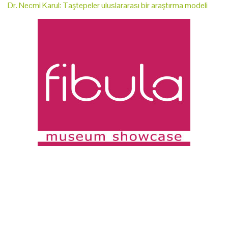
Dr. Necmi Karul: Taştepeler uluslararası bir araştırma modeli