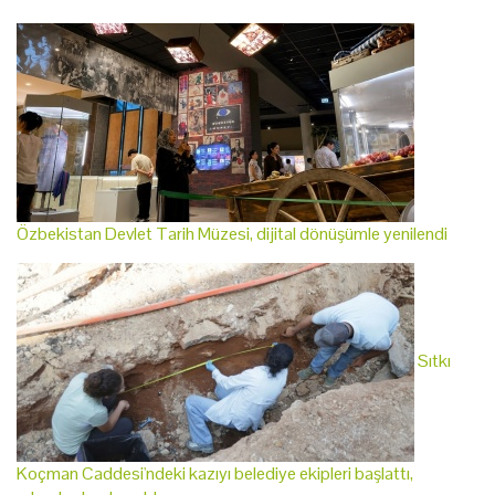
Özbekistan Devlet Tarih Müzesi, dijital dönüşümle yenilendi
Sıtkı
Koçman Caddesi'ndeki kazıyı belediye ekipleri başlattı,