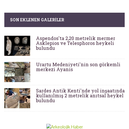
SON EKLENEN GALERILER
Aspendos'ta 2,20 metrelik mermer
Asklepios ve Telesphoros heykeli
bulundu
Urartu Medeniyeti'nin son görkemli
merkezi Ayanis
Sardes Antik Kenti'nde yol inşaatında
kullanılmış 2 metrelik anıtsal heykel
bulundu