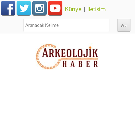
Künye
|
İletişim
Ara: