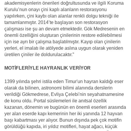
akademisyenlerin önerileri doğrultusunda ve ilgili Koruma
Kurulu’nun onayı çini kaplı alanların restorasyonu
yapılırken, çini kaybı olan alanlar renkli dolgu tekniği ile
tamamlanmıştır. 2014’te başlayan son restorasyon
çalışması ise şu an devam etmektedir. Gök Medresenin en
önemli özelliğini oluşturan çinilerinin restore edilebilmesi
için ise ayrı bir çalışma başlatılmıştır. Kayıp olan çinilerin
yerleri, el imalatı ile atölyede aslına uygun olarak yeniden
üretilen çiniler ile doldurulacaktır.”
MOTİFLERİYLE HAYRANLIK VERİYOR
1399 yılında şehri istila eden Timur'un hayran kaldığı eser
olarak da bilinen, astronomi bilimi alanında derslerin
verildiği Gökmedrese, Evliya Çelebi'nin seyahatnamesine
de konu oldu. Portal süslemeleri ile anıtsal özellik
kazanan, dönemin ve bugünün en önemli eserleri arasında
yer alan eserde kapı kemerinin her iki yanında 12 hayvan
başı kabartması yer alıyor. Bunun dışında pek çok motifin
görüldüğü kapıda, iri yıldız motifleri, hayat ağacı, küçük