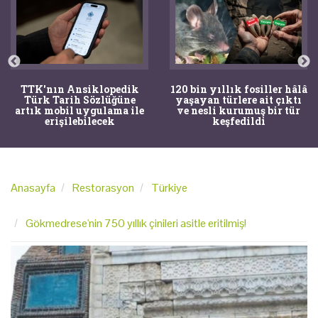
TTK'nın Ansiklopedik
120 bin yıllık fosiller hâlâ
Türk Tarih Sözlüğüne
yaşayan türlere ait çıktı
artık mobil uygulama ile
ve nesli kurumuş bir tür
erişilebilecek
keşfedildi
Anasayfa
Restorasyon
Türkiye
Gökmedrese'nin 750 yıllık çinileri asitle eritilmiş!