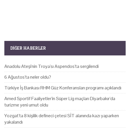
DIĞER HABERLER
Anadolu Ateşi'nin Troya'sı Aspendos'ta sergilendi
6 Ağustos'ta neler oldu?
Türkiye İş Bankası RHM Güz Konferansları programı açıklandı
Amed Sportif Faaliyetler'in Süper Lig maçları Diyarbakır'da
turizme yeni umut oldu
Yozgat'ta 8 kişilik defineci çetesi SİT alanında kazı yaparken
yakalandı