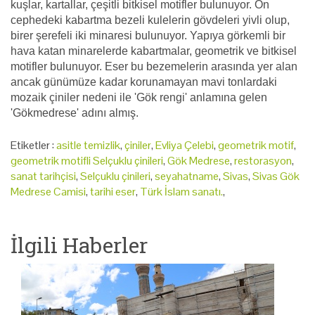
kuşlar, kartallar, çeşitli bitkisel motifler bulunuyor. Ön
cephedeki kabartma bezeli kulelerin gövdeleri yivli olup,
birer şerefeli iki minaresi bulunuyor. Yapıya görkemli bir
hava katan minarelerde kabartmalar, geometrik ve bitkisel
motifler bulunuyor. Eser bu bezemelerin arasında yer alan
ancak günümüze kadar korunamayan mavi tonlardaki
mozaik çiniler nedeni ile 'Gök rengi' anlamına gelen
'Gökmedrese' adını almış.
Etiketler :
asitle temizlik
,
çiniler
,
Evliya Çelebi
,
geometrik motif
,
geometrik motifli Selçuklu çinileri
,
Gök Medrese
,
restorasyon
,
sanat tarihçisi
,
Selçuklu çinileri
,
seyahatname
,
Sivas
,
Sivas Gök
Medrese Camisi
,
tarihi eser
,
Türk İslam sanatı.
,
İlgili Haberler