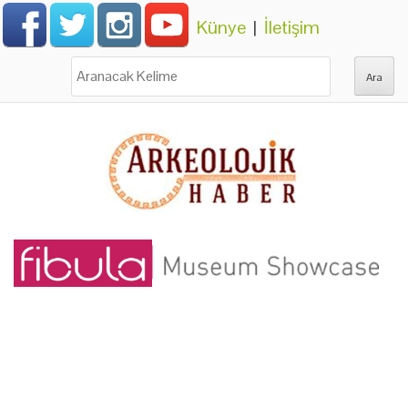
Künye
|
İletişim
Ara: