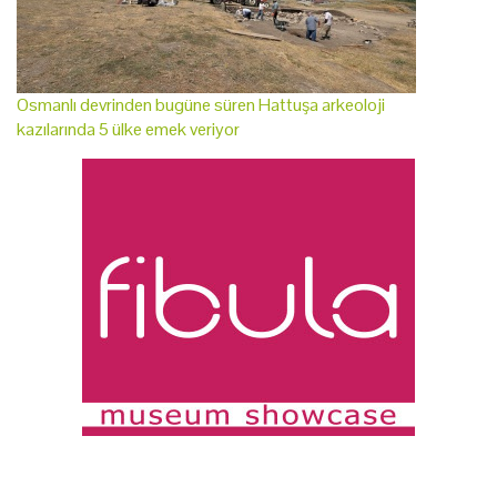
Osmanlı devrinden bugüne süren Hattuşa arkeoloji
kazılarında 5 ülke emek veriyor