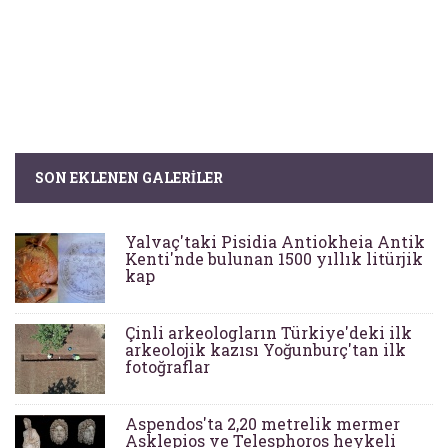
SON EKLENEN GALERILER
Yalvaç'taki Pisidia Antiokheia Antik
Kenti'nde bulunan 1500 yıllık litürjik
kap
Çinli arkeologların Türkiye'deki ilk
arkeolojik kazısı Yoğunburç'tan ilk
fotoğraflar
Aspendos'ta 2,20 metrelik mermer
Asklepios ve Telesphoros heykeli