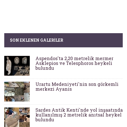
SON EKLENEN GALERILER
Aspendos'ta 2,20 metrelik mermer
Asklepios ve Telesphoros heykeli
bulundu
Urartu Medeniyeti'nin son görkemli
merkezi Ayanis
Sardes Antik Kenti'nde yol inşaatında
kullanılmış 2 metrelik anıtsal heykel
bulundu