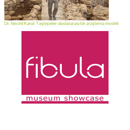
Dr. Necmi Karul: Taştepeler uluslararası bir araştırma modeli