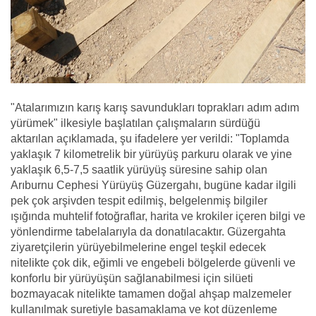
"Atalarımızın karış karış savundukları toprakları adım adım
yürümek" ilkesiyle başlatılan çalışmaların sürdüğü
aktarılan açıklamada, şu ifadelere yer verildi: "Toplamda
yaklaşık 7 kilometrelik bir yürüyüş parkuru olarak ve yine
yaklaşık 6,5-7,5 saatlik yürüyüş süresine sahip olan
Arıburnu Cephesi Yürüyüş Güzergahı, bugüne kadar ilgili
pek çok arşivden tespit edilmiş, belgelenmiş bilgiler
ışığında muhtelif fotoğraflar, harita ve krokiler içeren bilgi ve
yönlendirme tabelalarıyla da donatılacaktır. Güzergahta
ziyaretçilerin yürüyebilmelerine engel teşkil edecek
nitelikte çok dik, eğimli ve engebeli bölgelerde güvenli ve
konforlu bir yürüyüşün sağlanabilmesi için silüeti
bozmayacak nitelikte tamamen doğal ahşap malzemeler
kullanılmak suretiyle basamaklama ve kot düzenleme