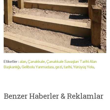
Etiketler :
alan
,
Çanakkale
,
Çanakkale Savaşları Tarihi Alan
Başkanlığı
,
Gelibolu Yarımadası
,
gezi
,
tarihi
,
Yürüyüş Yolu
,
Benzer Haberler & Reklamlar