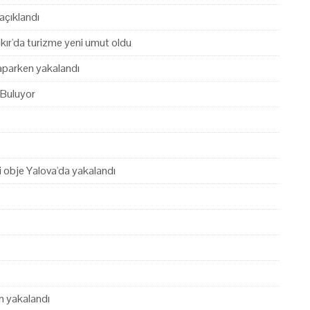
açıklandı
akır'da turizme yeni umut oldu
yaparken yakalandı
 Buluyor
hi obje Yalova'da yakalandı
en yakalandı