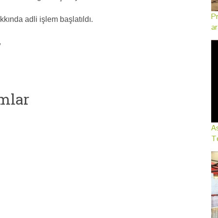
Pr
kkında adli işlem başlatıldı.
ar
,
mlar
As
Te