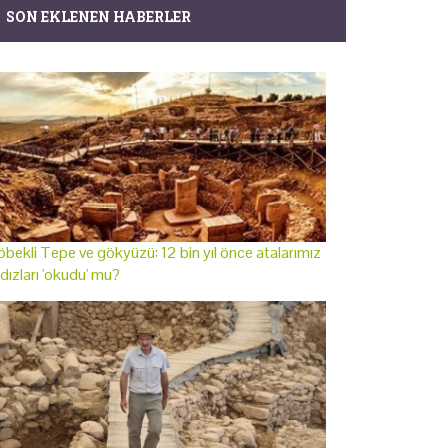
SON EKLENEN HABERLER
bekli Tepe ve gökyüzü: 12 bin yıl önce atalarımız
ldızları 'okudu' mu?