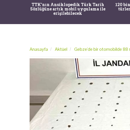
nrısı
TTK'nın Ansiklopedik Türk Tarih
120 bin
horos'un
Sözlüğüne artık mobil uygulama ile
türle
du
erişilebilecek
Anasayfa
Aktüel
Gebze'de bir otomobilde 88 si