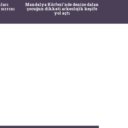
İstanbul
ıları
Mandalya Körfezi’nde denize dalan
Pasapo
 sırrını
çocuğun dikkati arkeolojik keşife
yol açtı