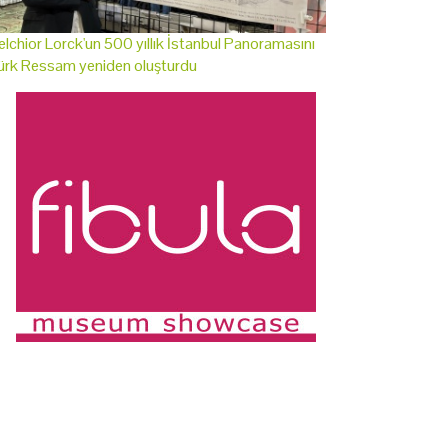
lchior Lorck'un 500 yıllık İstanbul Panoramasını
ürk Ressam yeniden oluşturdu