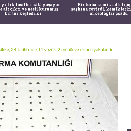
 yıllık fosiller hâlâ yaşayan
Bir torba kemik adli tıpç
re ait çıktı ve nesli kurumuş
şaşkına çevirdi, kemiklerin
bir tür keşfedildi
arkeologlar çözdü
kke, 24 tarihi obje, 14 yüzük, 2 mühür ve ok ucu yakalandı