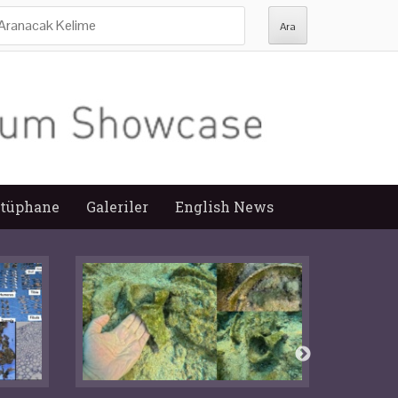
ra:
tüphane
Galeriler
English News