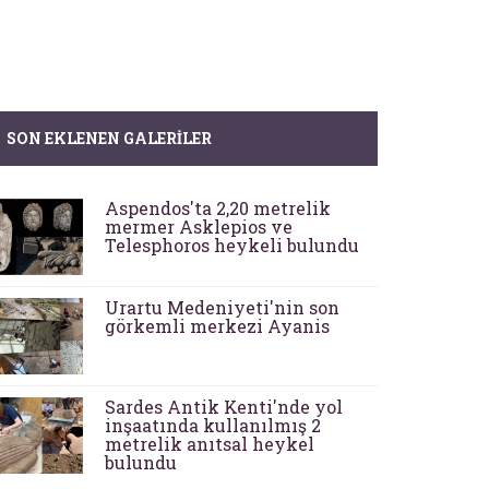
SON EKLENEN GALERILER
Aspendos'ta 2,20 metrelik
mermer Asklepios ve
Telesphoros heykeli bulundu
Urartu Medeniyeti'nin son
görkemli merkezi Ayanis
Sardes Antik Kenti'nde yol
inşaatında kullanılmış 2
metrelik anıtsal heykel
bulundu