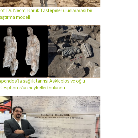
of. Dr. Necmi Karul: Taştepeler uluslararası bir
aştırma modeli
pendos'ta sağlık tanrısı Asklepios ve oğlu
lesphoros'un heykelleri bulundu