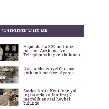
SON EKLENEN GALERILER
Aspendos'ta 2,20 metrelik
mermer Asklepios ve
Telesphoros heykeli bulundu
Urartu Medeniyeti'nin son
görkemli merkezi Ayanis
Sardes Antik Kenti'nde yol
inşaatında kullanılmış 2
metrelik anıtsal heykel
bulundu