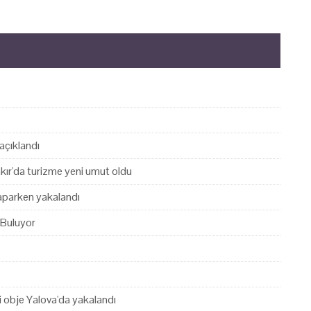
açıklandı
akır'da turizme yeni umut oldu
yaparken yakalandı
 Buluyor
hi obje Yalova'da yakalandı