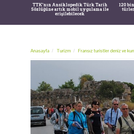
nrısı
TTK'nın Ansiklopedik Türk Tarih
120 bin
horos'un
Sözlüğüne artık mobil uygulama ile
türle
du
erişilebilecek
Anasayfa
Turizm
Fransız turistler deniz ve kum 