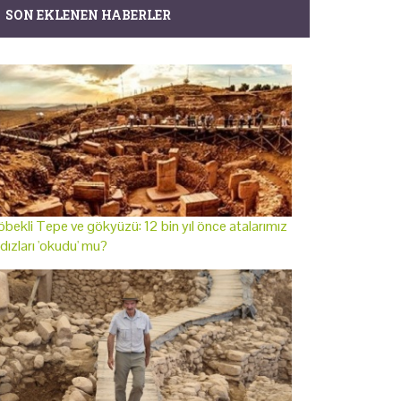
SON EKLENEN HABERLER
bekli Tepe ve gökyüzü: 12 bin yıl önce atalarımız
ldızları 'okudu' mu?