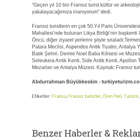
“Geçen yıl 10 bin Fransız turist kültür ve arkeoloji
yakalayacağımıza inanıyorum” dedi.
Fransız turistlerin en çok 50.Yıl Paris Üniversites
Mahallesi'nde bulunan Likya Birliği'nin başkenti Xa
Öncü, diğer ziyaret yerlerini şöyle sıraladı:Terme
Patara Meclisi, Aspendos Antik Tiyatro, Antalya Y
Batık Şehiri. Demre Noel Baba Kilisesi ve Müzesi,
Seleukeia Antik Kenti, Side Antik Kenti, Apollon 
Mezarları ve Antalya Müzesi. Kaynak: Fransız turis
Abdurrahman Büyükkeskin - turkiyeturizm.c
Etiketler :
Fransa
,
Fransız turistler
,
Ören Yeri
,
Turizm
,
Benzer Haberler & Rekla