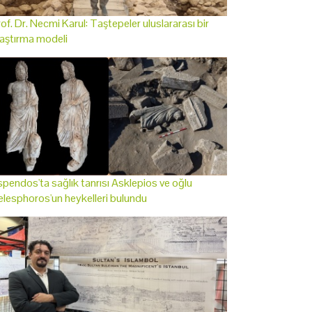
of. Dr. Necmi Karul: Taştepeler uluslararası bir
aştırma modeli
pendos'ta sağlık tanrısı Asklepios ve oğlu
lesphoros'un heykelleri bulundu