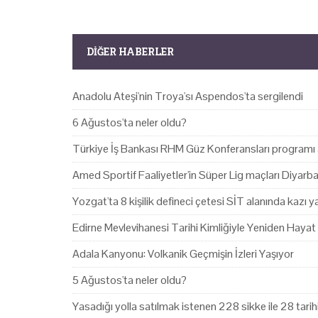
DIĞER HABERLER
Anadolu Ateşi'nin Troya'sı Aspendos'ta sergilendi
6 Ağustos'ta neler oldu?
Türkiye İş Bankası RHM Güz Konferansları programı 
Amed Sportif Faaliyetler'in Süper Lig maçları Diyarb
Yozgat'ta 8 kişilik defineci çetesi SİT alanında kazı 
Edirne Mevlevihanesi Tarihi Kimliğiyle Yeniden Hayat
Adala Kanyonu: Volkanik Geçmişin İzleri Yaşıyor
5 Ağustos'ta neler oldu?
Yasadığı yolla satılmak istenen 228 sikke ile 28 tari