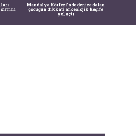
İstanbul
ıları
Mandalya Körfezi’nde denize dalan
Pasapo
 sırrını
çocuğun dikkati arkeolojik keşife
yol açtı