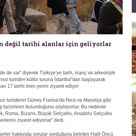
n değil tarihi alanlar için geliyorlar
de de var” diyerek Türkiye'ye tarih, inanç ve arkeolojik
Gö
ansız turistler kültür turuna İstanbul'dan başlayarak
yı
n 17 tarihi ören yerini ziyaret ediyor
nsız turistlerin Güney Fransa’da Nice ve Marsilya gibi
eş turizminin bulunduğunu söylüyorlar. Bu nedenle
tik, Roma, Bizans, Büyük Selçuklu, Anadolu Selçuklu
lerini ziyaret ediyorlar” dedi.
 eserler hakkında sorular sorduğunu belirten Halil Öncü