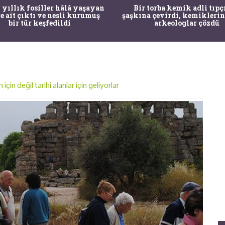
 yıllık fosiller hâlâ yaşayan
Bir torba kemik adli tıpç
re ait çıktı ve nesli kurumuş
şaşkına çevirdi, kemiklerin
bir tür keşfedildi
arkeologlar çözdü
için değil tarihi alanlar için geliyorlar