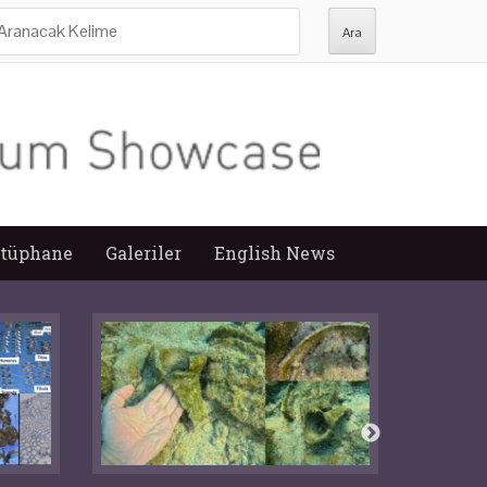
ra:
tüphane
Galeriler
English News