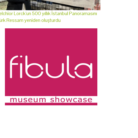
lchior Lorck'un 500 yıllık İstanbul Panoramasını
ürk Ressam yeniden oluşturdu