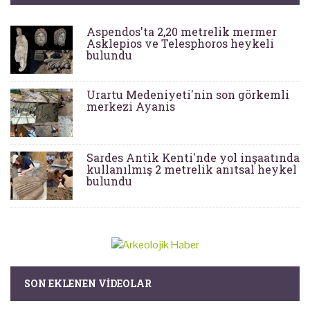
Aspendos'ta 2,20 metrelik mermer
Asklepios ve Telesphoros heykeli
bulundu
Urartu Medeniyeti'nin son görkemli
merkezi Ayanis
Sardes Antik Kenti'nde yol inşaatında
kullanılmış 2 metrelik anıtsal heykel
bulundu
SON EKLENEN VIDEOLAR