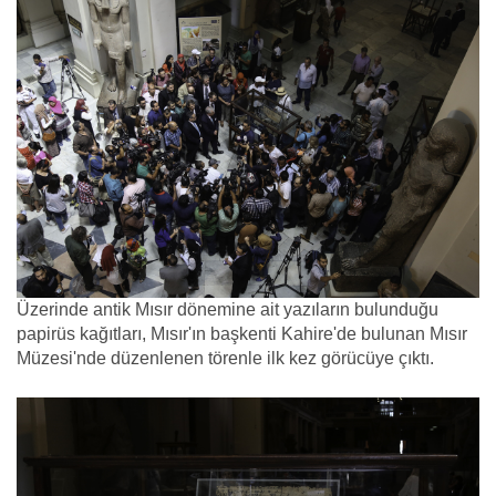
Üzerinde antik Mısır dönemine ait yazıların bulunduğu
papirüs kağıtları, Mısır'ın başkenti Kahire'de bulunan Mısır
Müzesi'nde düzenlenen törenle ilk kez görücüye çıktı.