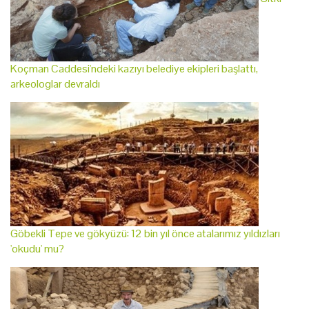
Koçman Caddesi'ndeki kazıyı belediye ekipleri başlattı,
arkeologlar devraldı
Göbekli Tepe ve gökyüzü: 12 bin yıl önce atalarımız yıldızları
'okudu' mu?