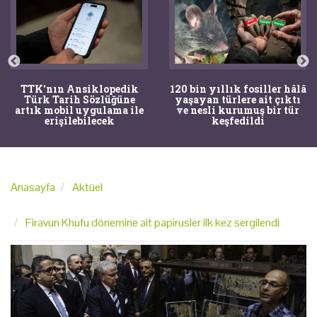
TTK'nın Ansiklopedik
120 bin yıllık fosiller hâlâ
Türk Tarih Sözlüğüne
yaşayan türlere ait çıktı
artık mobil uygulama ile
ve nesli kurumuş bir tür
erişilebilecek
keşfedildi
Anasayfa
Aktüel
Firavun Khufu dönemine ait papirusler ilk kez sergilendi