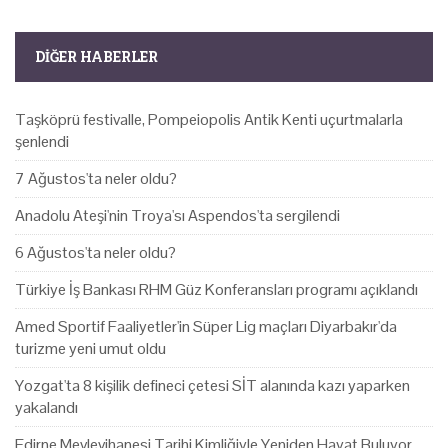
DIĞER HABERLER
Taşköprü festivalle, Pompeiopolis Antik Kenti uçurtmalarla
şenlendi
7 Ağustos'ta neler oldu?
Anadolu Ateşi'nin Troya'sı Aspendos'ta sergilendi
6 Ağustos'ta neler oldu?
Türkiye İş Bankası RHM Güz Konferansları programı açıklandı
Amed Sportif Faaliyetler'in Süper Lig maçları Diyarbakır'da
turizme yeni umut oldu
Yozgat'ta 8 kişilik defineci çetesi SİT alanında kazı yaparken
yakalandı
Edirne Mevlevihanesi Tarihi Kimliğiyle Yeniden Hayat Buluyor