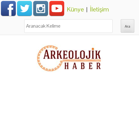
Künye
|
İletişim
Ara: