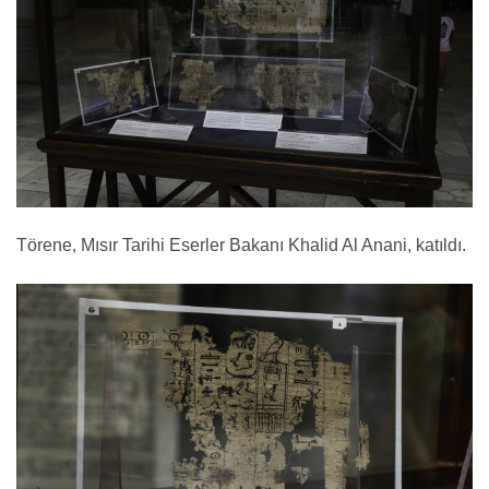
Törene, Mısır Tarihi Eserler Bakanı Khalid Al Anani, katıldı.