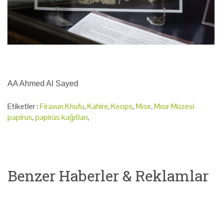
AA Ahmed Al Sayed
Etiketler :
Firavun Khufu
,
Kahire
,
Keops
,
Mısır
,
Mısır Müzesi
papirus
,
papirüs kağıtları
,
Benzer Haberler & Reklamlar