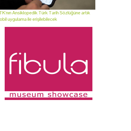
K'nın Ansiklopedik Türk Tarih Sözlüğüne artık
bil uygulama ile erişilebilecek