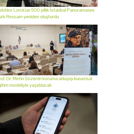
lchior Lorck'un 500 yıllık İstanbul Panoramasını
ürk Ressam yeniden oluşturdu
of. Dr. Metin Sözen'in koruma anlayışı kurumsal
itim modeliyle yaşatılacak