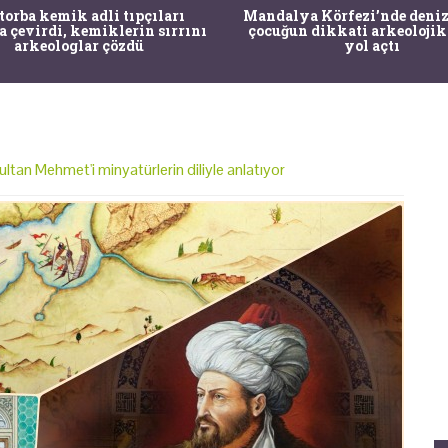
 torba kemik adli tıpçıları
Mandalya Körfezi’nde deniz
a çevirdi, kemiklerin sırrını
çocuğun dikkati arkeolojik
arkeologlar çözdü
yol açtı
ltan Mehmet'i minyatürlerin diliyle anlatıyor