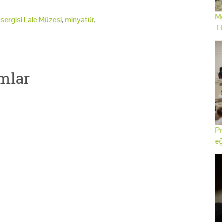
Me
sergisi Lale Müzesi
,
minyatür
,
T
mlar
Pr
eğ