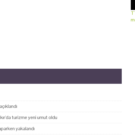
TT
mo
açıklandı
akır'da turizme yeni umut oldu
yaparken yakalandı