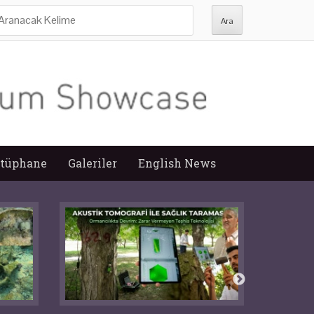
ra:
tüphane
Galeriler
English News