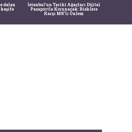
Ma
e dalan
İstanbul'un Tarihi Ağaçları Dijital
Operasy
 keşife
Pasaportla Korunacak: Risklere
M
Karşı MR'lı Önlem