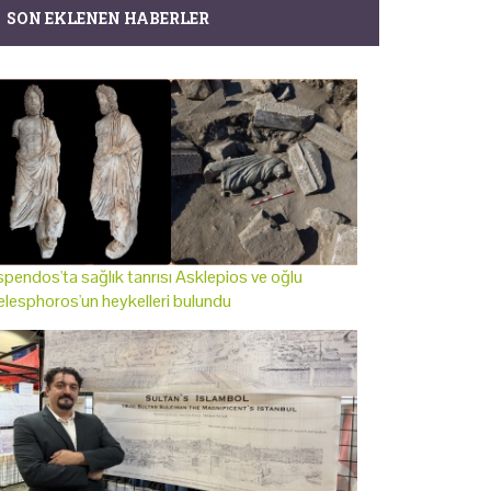
SON EKLENEN HABERLER
pendos'ta sağlık tanrısı Asklepios ve oğlu
lesphoros'un heykelleri bulundu