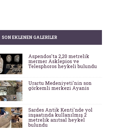
SON EKLENEN GALERILER
Aspendos'ta 2,20 metrelik
mermer Asklepios ve
Telesphoros heykeli bulundu
Urartu Medeniyeti'nin son
görkemli merkezi Ayanis
Sardes Antik Kenti'nde yol
inşaatında kullanılmış 2
metrelik anıtsal heykel
bulundu