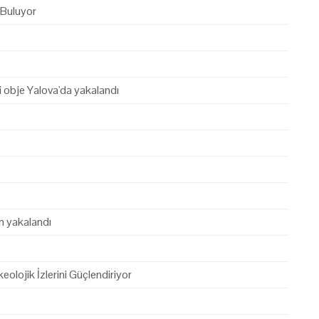
 Buluyor
hi obje Yalova'da yakalandı
en yakalandı
eolojik İzlerini Güçlendiriyor