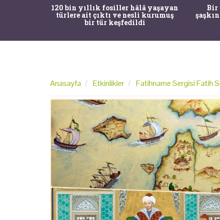
ürk Tarih
120 bin yıllık fosiller hâlâ yaşayan
Bir
gulama ile
türlere ait çıktı ve nesli kurumuş
şaşkın
bir tür keşfedildi
Anasayfa
Etkinlikler
Fatihname Sergisi Fatih Su