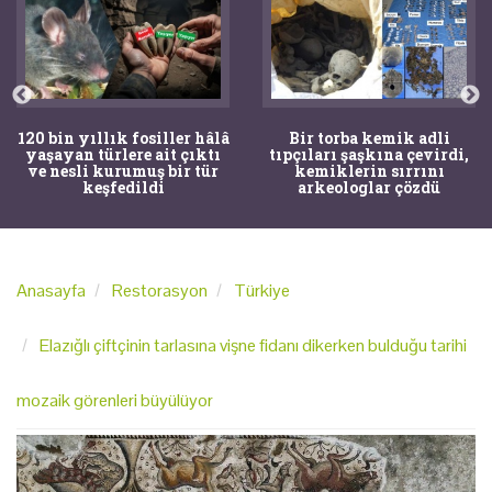
120 bin yıllık fosiller hâlâ
Bir torba kemik adli
yaşayan türlere ait çıktı
tıpçıları şaşkına çevirdi,
ve nesli kurumuş bir tür
kemiklerin sırrını
keşfedildi
arkeologlar çözdü
Anasayfa
Restorasyon
Türkiye
Elazığlı çiftçinin tarlasına vişne fidanı dikerken bulduğu tarihi
mozaik görenleri büyülüyor