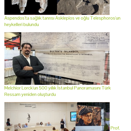
Aspendos'ta sağlık tanrısı Asklepios ve oğlu Telesphoros'un
heykelleri bulundu
Melchior Lorck'un 500 yıllık İstanbul Panoramasını Türk
Ressam yeniden oluşturdu
Prof.