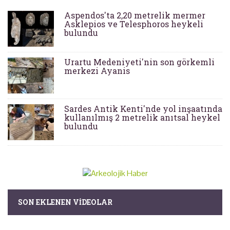
Aspendos'ta 2,20 metrelik mermer
Asklepios ve Telesphoros heykeli
bulundu
Urartu Medeniyeti'nin son görkemli
merkezi Ayanis
Sardes Antik Kenti'nde yol inşaatında
kullanılmış 2 metrelik anıtsal heykel
bulundu
SON EKLENEN VIDEOLAR