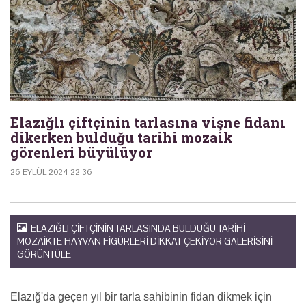
Elazığlı çiftçinin tarlasına vişne fidanı
dikerken bulduğu tarihi mozaik
görenleri büyülüyor
26 EYLÜL 2024 22:36
ELAZIĞLI ÇIFTÇININ TARLASINDA BULDUĞU TARIHI
MOZAIKTE HAYVAN FIGÜRLERI DIKKAT ÇEKIYOR GALERISINI
GÖRÜNTÜLE
Elazığ'da geçen yıl bir tarla sahibinin fidan dikmek için