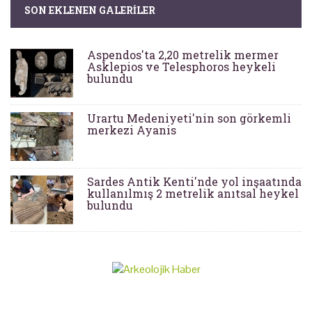
SON EKLENEN GALERILER
Aspendos'ta 2,20 metrelik mermer
Asklepios ve Telesphoros heykeli
bulundu
Urartu Medeniyeti'nin son görkemli
merkezi Ayanis
Sardes Antik Kenti'nde yol inşaatında
kullanılmış 2 metrelik anıtsal heykel
bulundu