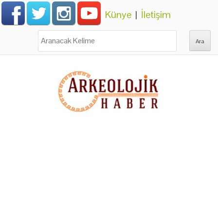
Künye
|
İletişim
Ara: