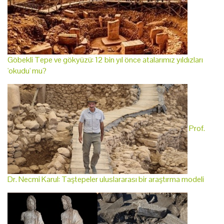
Göbekli Tepe ve gökyüzü: 12 bin yıl önce atalarımız yıldızları
'okudu' mu?
Prof.
Dr. Necmi Karul: Taştepeler uluslararası bir araştırma modeli