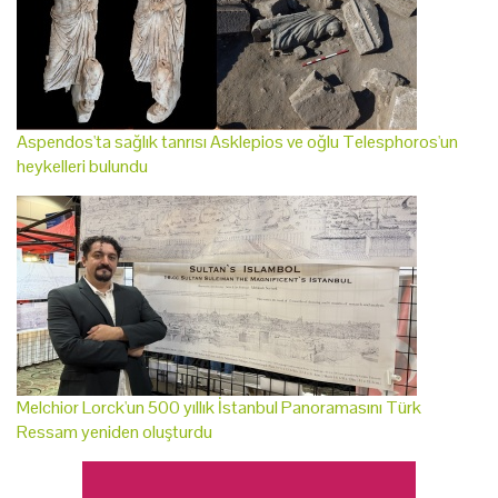
Aspendos'ta sağlık tanrısı Asklepios ve oğlu Telesphoros'un
heykelleri bulundu
Melchior Lorck'un 500 yıllık İstanbul Panoramasını Türk
Ressam yeniden oluşturdu