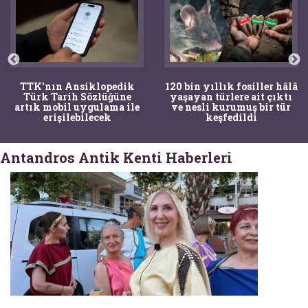
120 bin yıllık fosiller hâlâ
Bir torba kemik adli
yaşayan türlere ait çıktı
tıpçıları şaşkına çevirdi,
ve nesli kurumuş bir tür
kemiklerin sırrını
keşfedildi
arkeologlar çözdü
Antandros Antik Kenti Haberleri