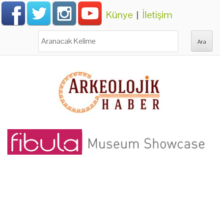
Künye
|
İletişim
Ara: