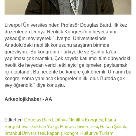
Liverpol Üniversitesinden Profesör Douglas Baird, ilk kez
düzenlenen Dünya Neolitik Kongresi'nin heyecanını
yaşadığını söyleyerek "Liverpol Üniversitesinde
Anadolu'daki neolitik konusunu araştıran birimde
görevliyim. Bu kongrenin Türkiye'de ve Şanlıurfa'da
yapılması çok mantıklı. Çok sayıda katılımcı tüm dünyadaki
neolitikle heyecan verici, etkileyici gelişmeleri paylaşmak
için toplandı. Bu nedenle bu kongre çok önemli. Umarım bu
kongre, sonra yapılacak kongrelerin ilki olur. Burada çok
şey öğrendik." diye konuştu.
Arkeolojikhaber - AA
Etiketler :
Douglas Baird
,
Dünya Neolitik Kongresi
,
Elana
Sergusheva
,
Gökhan Yazgı
,
Harran Üniversitesi
,
Hasan Şıldak
,
İstanbul Üniversitesi
,
kapanış
,
kongre
,
Kültür ve Turizm