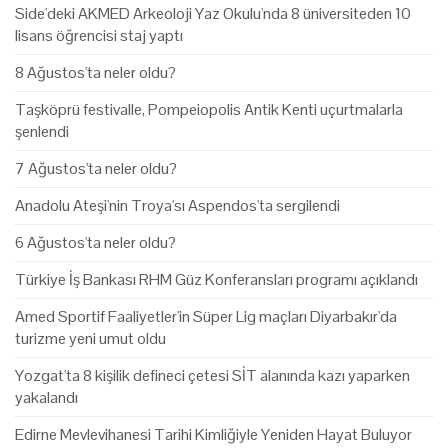
Side'deki AKMED Arkeoloji Yaz Okulu'nda 8 üniversiteden 10
lisans öğrencisi staj yaptı
8 Ağustos'ta neler oldu?
Taşköprü festivalle, Pompeiopolis Antik Kenti uçurtmalarla
şenlendi
7 Ağustos'ta neler oldu?
Anadolu Ateşi'nin Troya'sı Aspendos'ta sergilendi
6 Ağustos'ta neler oldu?
Türkiye İş Bankası RHM Güz Konferansları programı açıklandı
Amed Sportif Faaliyetler'in Süper Lig maçları Diyarbakır'da
turizme yeni umut oldu
Yozgat'ta 8 kişilik defineci çetesi SİT alanında kazı yaparken
yakalandı
Edirne Mevlevihanesi Tarihi Kimliğiyle Yeniden Hayat Buluyor