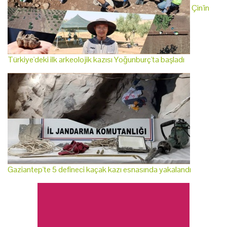
Çin'in
Türkiye'deki ilk arkeolojik kazısı Yoğunburç'ta başladı
Gaziantep'te 5 defineci kaçak kazı esnasında yakalandı