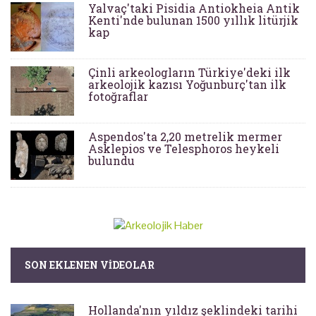
Yalvaç'taki Pisidia Antiokheia Antik
Kenti'nde bulunan 1500 yıllık litürjik
kap
Çinli arkeologların Türkiye'deki ilk
arkeolojik kazısı Yoğunburç'tan ilk
fotoğraflar
Aspendos'ta 2,20 metrelik mermer
Asklepios ve Telesphoros heykeli
bulundu
SON EKLENEN VIDEOLAR
Hollanda'nın yıldız şeklindeki tarihi