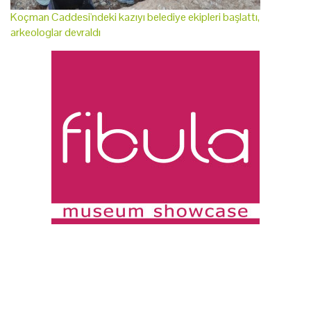
Koçman Caddesi'ndeki kazıyı belediye ekipleri başlattı,
arkeologlar devraldı