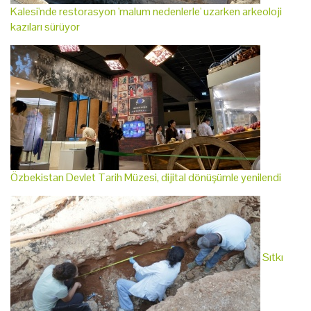
Kalesi'nde restorasyon 'malum nedenlerle' uzarken arkeoloji
kazıları sürüyor
Özbekistan Devlet Tarih Müzesi, dijital dönüşümle yenilendi
Sıtkı