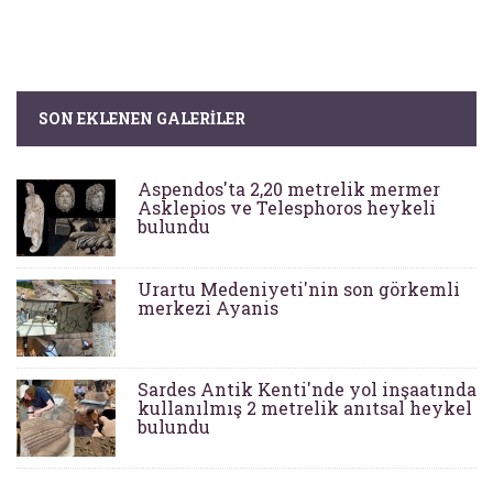
SON EKLENEN GALERILER
Aspendos'ta 2,20 metrelik mermer
Asklepios ve Telesphoros heykeli
bulundu
Urartu Medeniyeti'nin son görkemli
merkezi Ayanis
Sardes Antik Kenti'nde yol inşaatında
kullanılmış 2 metrelik anıtsal heykel
bulundu