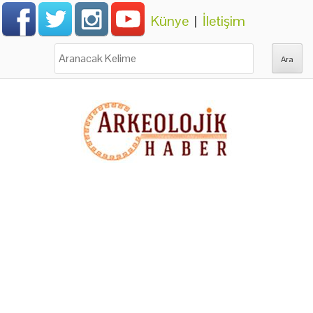
Künye
|
İletişim
Ara: