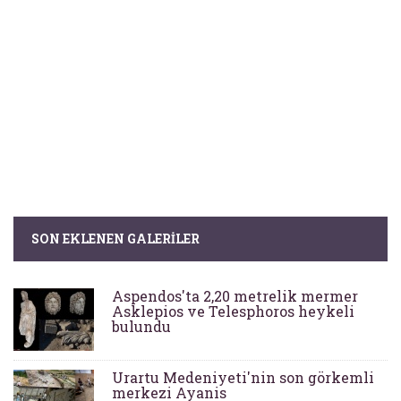
SON EKLENEN GALERILER
Aspendos'ta 2,20 metrelik mermer
Asklepios ve Telesphoros heykeli
bulundu
Urartu Medeniyeti'nin son görkemli
merkezi Ayanis