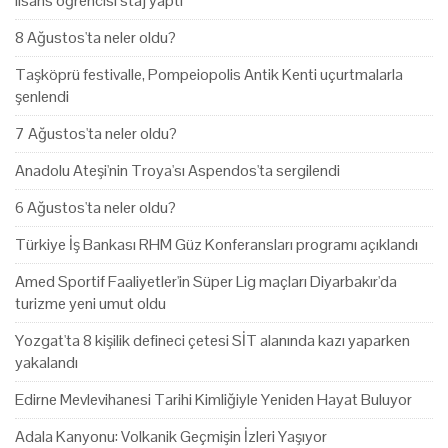
lisans öğrencisi staj yaptı
8 Ağustos'ta neler oldu?
Taşköprü festivalle, Pompeiopolis Antik Kenti uçurtmalarla
şenlendi
7 Ağustos'ta neler oldu?
Anadolu Ateşi'nin Troya'sı Aspendos'ta sergilendi
6 Ağustos'ta neler oldu?
Türkiye İş Bankası RHM Güz Konferansları programı açıklandı
Amed Sportif Faaliyetler'in Süper Lig maçları Diyarbakır'da
turizme yeni umut oldu
Yozgat'ta 8 kişilik defineci çetesi SİT alanında kazı yaparken
yakalandı
Edirne Mevlevihanesi Tarihi Kimliğiyle Yeniden Hayat Buluyor
Adala Kanyonu: Volkanik Geçmişin İzleri Yaşıyor