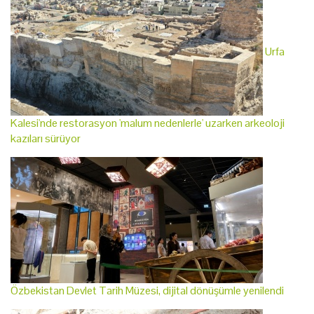
Urfa
Kalesi'nde restorasyon 'malum nedenlerle' uzarken arkeoloji
kazıları sürüyor
Özbekistan Devlet Tarih Müzesi, dijital dönüşümle yenilendi