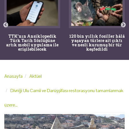
TTK'nın Ansiklopedik
120 bin yıllık fosiller hâlâ
Türk Tarih Sözlüğüne
yaşayan türlere ait çıktı
artık mobil uygulama ile
ve nesli kurumuş bir tür
erişilebilecek
keşfedildi
Anasayfa
Aktüel
Divriği Ulu Camii ve Darüşşifası restorasyonu tamamlanmak
üzere...